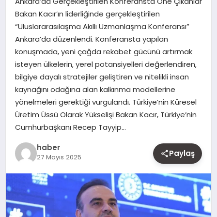
Ankara’da Gerçekleştirilen Konferansta Öne Çıkanlar
MAGAZIN
Bakan Kacır’ın liderliğinde gerçekleştirilen
“Uluslararasılaşma Akıllı Uzmanlaşma Konferansı”
YAŞAM
Ankara’da düzenlendi. Konferansta yapılan
konuşmada, yeni çağda rekabet gücünü artırmak
OTOMOBIL
isteyen ülkelerin, yerel potansiyelleri değerlendiren,
bilgiye dayalı stratejiler geliştiren ve nitelikli insan
kaynağını odağına alan kalkınma modellerine
yönelmeleri gerektiği vurgulandı. Türkiye’nin Küresel
Üretim Üssü Olarak Yükselişi Bakan Kacır, Türkiye’nin
Cumhurbaşkanı Recep Tayyip…
haber
Paylaş
27 Mayıs 2025