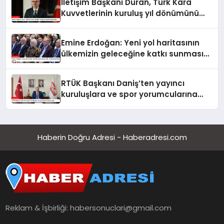
İletişim Başkanı Duran, Türk Kara
Kuvvetlerinin kuruluş yıl dönümünü
kutladı
Emine Erdoğan: Yeni yol haritasının
ülkemizin geleceğine katkı sunmasını
temenni ederim
RTÜK Başkanı Daniş’ten yayıncı
kuruluşlara ve spor yorumcularına
çağrı
Haberin Doğru Adresi - Haberadresi.com
Reklam & İşbirliği:
habersonuclari@gmail.com