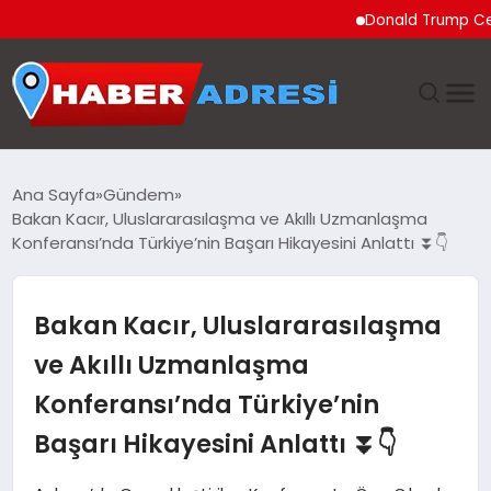
Donald Trump Ceuta’dak
ANASAYFA
Ana Sayfa
Gündem
Bakan Kacır, Uluslararasılaşma ve Akıllı Uzmanlaşma
GÜNDEM
Konferansı’nda Türkiye’nin Başarı Hikayesini Anlattı ⏬👇
SPOR
Bakan Kacır, Uluslararasılaşma
EKONOMI
ve Akıllı Uzmanlaşma
Konferansı’nda Türkiye’nin
TEKNOLOJI
Başarı Hikayesini Anlattı ⏬👇
EĞITIM