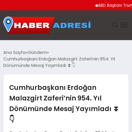
ABD Başkanı Trump’tan 
ANASAYFA
Ana Sayfa
Gündem
Cumhurbaşkanı Erdoğan Malazgirt Zaferi’nin 954. Yıl
GÜNDEM
Dönümünde Mesaj Yayımladı ⏬👇
SPOR
Cumhurbaşkanı Erdoğan
EKONOMI
Malazgirt Zaferi’nin 954. Yıl
Dönümünde Mesaj Yayımladı ⏬
TEKNOLOJI
👇
EĞITIM