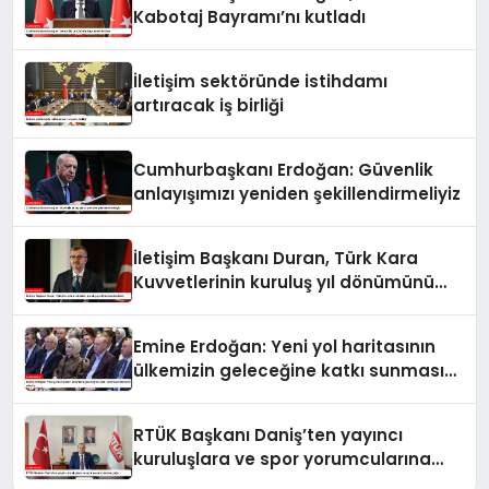
Kabotaj Bayramı’nı kutladı
İletişim sektöründe istihdamı
artıracak iş birliği
Cumhurbaşkanı Erdoğan: Güvenlik
anlayışımızı yeniden şekillendirmeliyiz
İletişim Başkanı Duran, Türk Kara
Kuvvetlerinin kuruluş yıl dönümünü
kutladı
Emine Erdoğan: Yeni yol haritasının
ülkemizin geleceğine katkı sunmasını
temenni ederim
RTÜK Başkanı Daniş’ten yayıncı
kuruluşlara ve spor yorumcularına
çağrı