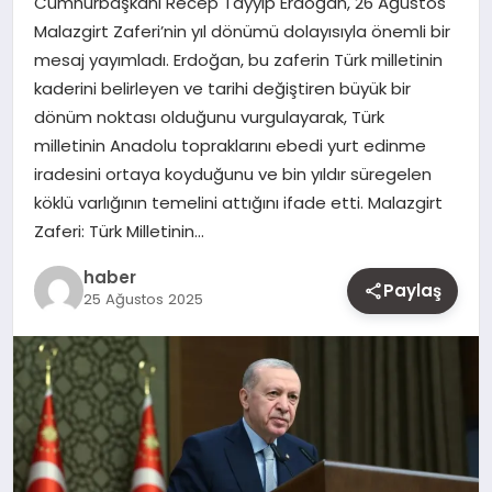
Cumhurbaşkanı Recep Tayyip Erdoğan, 26 Ağustos
MAGAZIN
Malazgirt Zaferi’nin yıl dönümü dolayısıyla önemli bir
mesaj yayımladı. Erdoğan, bu zaferin Türk milletinin
YAŞAM
kaderini belirleyen ve tarihi değiştiren büyük bir
dönüm noktası olduğunu vurgulayarak, Türk
OTOMOBIL
milletinin Anadolu topraklarını ebedi yurt edinme
iradesini ortaya koyduğunu ve bin yıldır süregelen
köklü varlığının temelini attığını ifade etti. Malazgirt
Zaferi: Türk Milletinin…
haber
Paylaş
25 Ağustos 2025