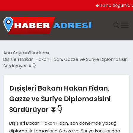
Trump doğumla vatanda
ANASAYFA
Ana Sayfa
Gündem
Dışişleri Bakanı Hakan Fidan, Gazze ve Suriye Diplomasisini
GÜNDEM
Sürdürüyor ⏬👇
SPOR
Dışişleri Bakanı Hakan Fidan,
EKONOMI
Gazze ve Suriye Diplomasisini
Sürdürüyor ⏬👇
TEKNOLOJI
Dışişleri Bakanı Hakan Fidan, son dönemde yaptığı
EĞITIM
diplomatik temaslarla Gazze ve Suriye konularında