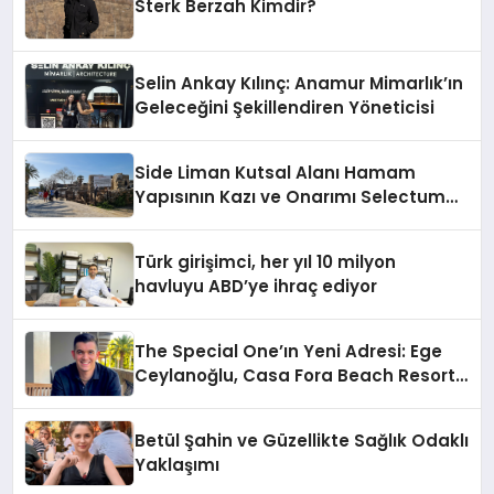
Sterk Berzah Kimdir?
Selin Ankay Kılınç: Anamur Mimarlık’ın
Geleceğini Şekillendiren Yöneticisi
Side Liman Kutsal Alanı Hamam
Yapısının Kazı ve Onarımı Selectum
Hotels&Resorts’un da Katkılarıyla
Tamamlandı
Türk girişimci, her yıl 10 milyon
havluyu ABD’ye ihraç ediyor
The Special One’ın Yeni Adresi: Ege
Ceylanoğlu, Casa Fora Beach Resort
Hotel’i Daha İleri Taşımaya Geldi!
Betül Şahin ve Güzellikte Sağlık Odaklı
Yaklaşımı