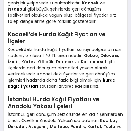
geniş bir yelpazede sunulmaktadır.
Kocaeli
ve
İstanbul
gibi büyük şehirlerde geri dönüşüm
faaliyetleri oldukça yoğun olup, bölgesel fiyatlar arz-
talep dengelerine göre farklılık gösterebilir.
Kocaeli’de Hurda Kağıt Fiyatları ve
İlçeler
Kocaeli’deki hurda kağıt fiyatları, sanayi bölgesi olması
nedeniyle kilosu 1,70 TL civarındadır.
Gebze
,
Dilovası
,
İzmit
,
Körfez
,
Gölcük
,
Derince
ve
Karamürsel
gibi
ilçelerde geri dönüşüm hizmetleri yaygın olarak
verilmektedir. Kocaeli’deki fiyatlar ve geri dönüşüm
işlemleri hakkında daha fazla bilgi almak için
hurda
kağıt fiyatları
sayfasını ziyaret edebilirsiniz.
İstanbul Hurda Kağıt Fiyatları ve
Anadolu Yakası İlçeleri
İstanbul, geri dönüşüm sektöründe en aktif şehirlerden
biridir. Özellikle Anadolu Yakası’nda bulunan
Kadıköy
,
Üsküdar
,
Ataşehir
,
Maltepe
,
Pendik
,
Kartal
,
Tuzla
ve