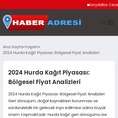
Korydallos Cezaevi’nde T
ANASAYFA
Ana Sayfa
Yaşam
2024 Hurda Kağıt Piyasası: Bölgesel Fiyat Analizleri
GÜNDEM
SPOR
2024 Hurda Kağıt Piyasası:
Bölgesel Fiyat Analizleri
EKONOMI
2024 Hurda Kağıt Piyasası: Bölgesel Fiyat Analizleri
TEKNOLOJI
Geri dönüşüm, doğal kaynakların korunması ve
sürdürülebilir bir gelecek inşa edilmesi adına büyük
EĞITIM
önem taşımaktadır. Hurda kağıt geri dönüşümü ise