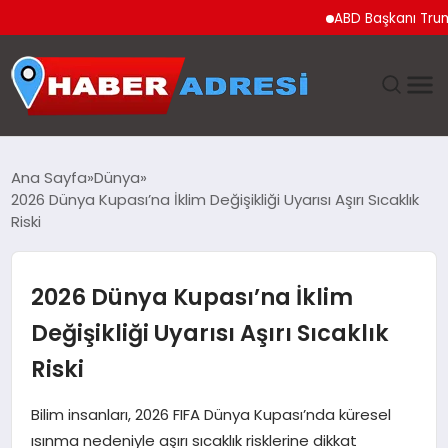
ABD Başkanı Trump’tan 
ANASAYFA
Ana Sayfa
Dünya
2026 Dünya Kupası’na İklim Değişikliği Uyarısı Aşırı Sıcaklık
GÜNDEM
Riski
SPOR
2026 Dünya Kupası’na İklim
EKONOMI
Değişikliği Uyarısı Aşırı Sıcaklık
Riski
TEKNOLOJI
Bilim insanları, 2026 FIFA Dünya Kupası’nda küresel
EĞITIM
ısınma nedeniyle aşırı sıcaklık risklerine dikkat