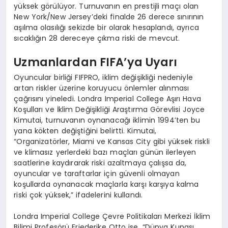
yüksek görülüyor. Turnuvanın en prestijli maçı olan
New York/New Jersey’deki finalde 26 derece sınırının
aşılma olasılığı sekizde bir olarak hesaplandı, ayrıca
sıcaklığın 28 dereceye çıkma riski de mevcut.
Uzmanlardan FIFA’ya Uyarı
Oyuncular birliği FIFPRO, iklim değişikliği nedeniyle
artan riskler üzerine koruyucu önlemler alınması
çağrısını yineledi. Londra Imperial College Aşırı Hava
Koşulları ve İklim Değişikliği Araştırma Görevlisi Joyce
Kimutai, turnuvanın oynanacağı iklimin 1994’ten bu
yana kökten değiştiğini belirtti. Kimutai,
“Organizatörler, Miami ve Kansas City gibi yüksek riskli
ve klimasız yerlerdeki bazı maçları günün ilerleyen
saatlerine kaydırarak riski azaltmaya çalışsa da,
oyuncular ve taraftarlar için güvenli olmayan
koşullarda oynanacak maçlarla karşı karşıya kalma
riski çok yüksek,” ifadelerini kullandı.
Londra Imperial College Çevre Politikaları Merkezi İklim
Bilimi Profesörü Friederike Otto ise, “Dünya Kupası