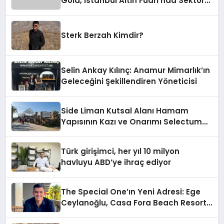
Gold, İstanbul Altın Fuarı’nda Sektöre
Damga Vurdu
Sterk Berzah Kimdir?
Selin Ankay Kılınç: Anamur Mimarlık’ın
Geleceğini Şekillendiren Yöneticisi
Side Liman Kutsal Alanı Hamam
Yapısının Kazı ve Onarımı Selectum
Hotels&Resorts’un da Katkılarıyla
Tamamlandı
Türk girişimci, her yıl 10 milyon
havluyu ABD’ye ihraç ediyor
The Special One’ın Yeni Adresi: Ege
Ceylanoğlu, Casa Fora Beach Resort
Hotel’i Daha İleri Taşımaya Geldi!