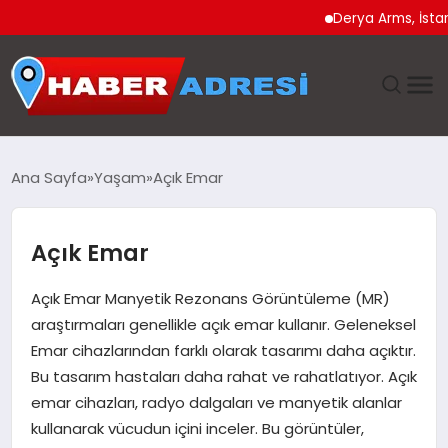
Derya Arms, İstanbul Pr
ANASAYFA
Ana Sayfa
Yaşam
Açık Emar
GÜNDEM
Açık Emar
SPOR
Açık Emar Manyetik Rezonans Görüntüleme (MR)
EKONOMI
araştırmaları genellikle açık emar kullanır. Geleneksel
Emar cihazlarından farklı olarak tasarımı daha açıktır.
TEKNOLOJI
Bu tasarım hastaları daha rahat ve rahatlatıyor. Açık
emar cihazları, radyo dalgaları ve manyetik alanlar
EĞITIM
kullanarak vücudun içini inceler. Bu görüntüler,