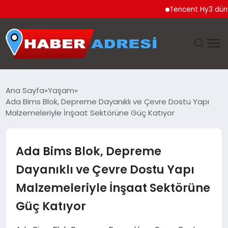
Tencent Hy3 dünya gene
ANASAYFA
Ana Sayfa
Yaşam
Ada Bims Blok, Depreme Dayanıklı ve Çevre Dostu Yapı
GÜNDEM
Malzemeleriyle İnşaat Sektörüne Güç Katıyor
SPOR
Ada Bims Blok, Depreme
EKONOMI
Dayanıklı ve Çevre Dostu Yapı
Malzemeleriyle İnşaat Sektörüne
TEKNOLOJI
Güç Katıyor
EĞITIM