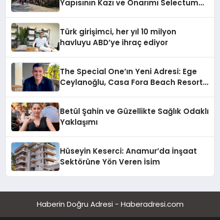
Yapısının Kazı ve Onarımı Selectum
Hotels&Resorts’un da Katkılarıyla
Tamamlandı
Türk girişimci, her yıl 10 milyon
havluyu ABD’ye ihraç ediyor
The Special One’ın Yeni Adresi: Ege
Ceylanoğlu, Casa Fora Beach Resort
Hotel’i Daha İleri Taşımaya Geldi!
Betül Şahin ve Güzellikte Sağlık Odaklı
Yaklaşımı
Hüseyin Keserci: Anamur’da İnşaat
Sektörüne Yön Veren İsim
Haberin Doğru Adresi - Haberadresi.com