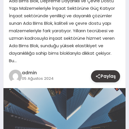
Ada Bims Blok, Depreme Dayanıklı ve Çevre Dostu
MAGAZIN
Yapı Malzemeleriyle İnşaat Sektörüne Güç Katıyor
İnşaat sektöründe yenilikçi ve dayanıklı çözümler
YAŞAM
sunan Ada Bims Blok, kaliteli ve çevre dostu yapı
malzemeleriyle fark yaratıyor. Yılların tecrübesi ve
OTOMOBIL
uzman kadrosuyla inşaat sektörüne hizmet veren
Ada Bims Blok, sunduğu yüksek elastikiyet ve
dayanıklılığa sahip bims bloklarıyla dikkat çekiyor.
Bu…
admin
Paylaş
05 Ağustos 2024