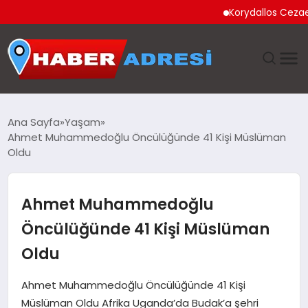
Korydallos Cezaevi’nde 
ANASAYFA
Ana Sayfa
Yaşam
Ahmet Muhammedoğlu Öncülüğünde 41 Kişi Müslüman
GÜNDEM
Oldu
SPOR
Ahmet Muhammedoğlu
EKONOMI
Öncülüğünde 41 Kişi Müslüman
Oldu
TEKNOLOJI
Ahmet Muhammedoğlu Öncülüğünde 41 Kişi
EĞITIM
Müslüman Oldu Afrika Uganda’da Budak’a şehri