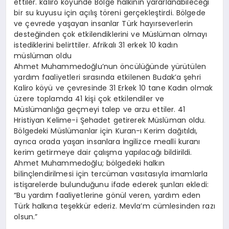
ettiler. kaliro köyünde Bölge halkının yararlanabileceği
bir su kuyusu için açılış töreni gerçekleştirdi. Bölgede
ve çevrede yaşayan insanlar Türk hayırseverlerin
desteğinden çok etkilendiklerini ve Müslüman olmayı
istediklerini belirttiler. Afrikalı 31 erkek 10 kadın
müslüman oldu
Ahmet Muhammedoğlu’nun öncülüğünde yürütülen
yardım faaliyetleri sırasında etkilenen Budak’a şehri
Kaliro köyü ve çevresinde 31 Erkek 10 tane Kadın olmak
üzere toplamda 41 kişi çok etkilendiler ve
Müslümanlığa geçmeyi talep ve arzu ettiler. 41
Hristiyan Kelime-i Şehadet getirerek Müslüman oldu.
Bölgedeki Müslümanlar için Kuran-ı Kerim dağıtıldı,
ayrıca orada yaşan insanlara İngilizce mealli kuranı
kerim getirmeye dair çalışma yapılacağı bildirildi.
Ahmet Muhammedoğlu; bölgedeki halkın
bilinçlendirilmesi için tercüman vasıtasıyla imamlarla
istişarelerde bulunduğunu ifade ederek şunları ekledi:
“Bu yardım faaliyetlerine gönül veren, yardım eden
Türk halkına teşekkür ederiz. Mevla’m cümlesinden razı
olsun.”