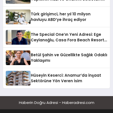
Hotels&Resorts’un da Katkılarıyla
Tamamlandı
Türk girişimci, her yıl 10 milyon
havluyu ABD’ye ihraç ediyor
The Special One’ın Yeni Adresi: Ege
Ceylanoğlu, Casa Fora Beach Resort
Hotel’i Daha İleri Taşımaya Geldi!
Betül Şahin ve Güzellikte Sağlık Odaklı
Yaklaşımı
Hüseyin Keserci: Anamur’da İnşaat
Sektörüne Yön Veren İsim
Haberin Doğru Adresi - Haberadresi.com