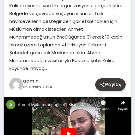
Kaliro köyünde yardım organizasyonu gerçekleştirdi.
MAGAZIN
Bölgede ve çevrede yaşayan insanlar Türk
hayırseverlerin desteğinden çok etkilendikleri için
YAŞAM
Müslüman olmak istediler. Ahmet
Muhammedoğlu’nun öncülüğünde 31 erkek 10 kadın
OTOMOBIL
olmak üzere toplamda 41 Hristiyan Kelime-i
Şehadet getirerek Müslüman oldu. Ahmet
Muhammedoğlu vasıtasıyla Budak’a şehri Kaliro
köyünde ihtiyaç…
admin
Paylaş
05 Kasım 2024