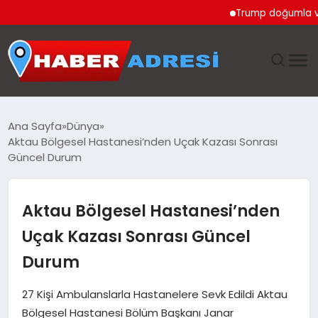
Trump doğumla vatanda
ANASAYFA
Ana Sayfa
Dünya
Aktau Bölgesel Hastanesi’nden Uçak Kazası Sonrası
GÜNDEM
Güncel Durum
SPOR
Aktau Bölgesel Hastanesi’nden
EKONOMI
Uçak Kazası Sonrası Güncel
Durum
TEKNOLOJI
27 Kişi Ambulanslarla Hastanelere Sevk Edildi Aktau
EĞITIM
Bölgesel Hastanesi Bölüm Başkanı Janar