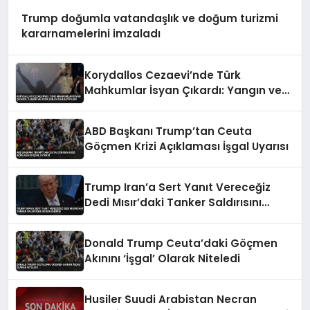
Trump doğumla vatandaşlık ve doğum turizmi
kararnamelerini imzaladı
Korydallos Cezaevi’nde Türk
Mahkumlar İsyan Çıkardı: Yangın ve
İddia Edilen Can Kayıpları
ABD Başkanı Trump’tan Ceuta
Göçmen Krizi Açıklaması İşgal Uyarısı
Trump Iran’a Sert Yanıt Vereceğiz
Dedi Mısır’daki Tanker Saldırısını
Değerlendirdi
Donald Trump Ceuta’daki Göçmen
Akınını ‘İşgal’ Olarak Niteledi
Husiler Suudi Arabistan Necran