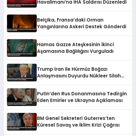
Havalimanı’na İHA Saldırısı Düzenledi
Belçika, Fransa’daki Orman
Yangınlarına Askeri Destek Gönderdi
Hamas Gazze Ateşkesinin İkinci
Aşamasına Bağlılığını Vurguladı
Trump İran ile Hürmüz Boğazı
Anlaşmasını Duyurdu Nükleer Silah
Vurgusu
Putin’den Rus Donanmasına Tedirgin
Eden Emirler ve Ukrayna Açıklaması
BM Genel Sekreteri Guterres’ten
Küresel Savaş ve İklim Krizi Çağrısı