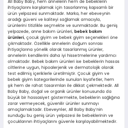
All Baby Baby, hem annelerin hem de bebeklerin
ihtiyaçlarını karşılamak için tasarlanmış kapsamlı bir
ürün yelpazesi sunmaktadır. Marka, her ebeveynin
aradığı güveni ve kaliteyi sağlamak amacıyla,
ürünlerini titizlikle seçmekte ve sunmaktadır. Bu geniş
yelpazede, anne bakım ürünleri,
bebek bakım
ürünleri
, çocuk giyim ve bebek giyim seçenekleri öne
çıkmaktadır. Özellikle annelerin doğum sonrası
ihtiyaçlarına yönelik olarak tasarlanmış ürünler,
annelerin kendilerini daha iyi hissetmelerine yardımcı
olmaktadır. Bebek bakım ürünleri ise bebeklerin hassas
ciltlerine uygun, hipoalerjenik ve dermatolojik olarak
test edilmiş içeriklerle üretilmiştir. Çocuk giyim ve
bebek giyim kategorilerinde sunulan kıyafetler, hem
şık hem de rahat tasarımları ile dikkat çekmektedir. All
Baby Baby, doğal ve organik ürünler konusunda da
büyük bir hassasiyet göstermekte, bebeklerin sağlığına
zarar vermeyecek, güvenilir ürünler sunmayı
amaçlamaktadır. Ebeveynler, All Baby Baby’nin
sunduğu bu geniş ürün yelpazesi ile bebeklerinin ve
çocuklarının ihtiyaçlarını güvenle karşılayabilmektedir.