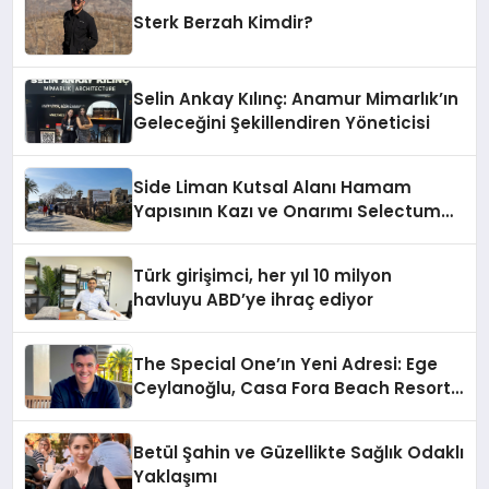
Sterk Berzah Kimdir?
Selin Ankay Kılınç: Anamur Mimarlık’ın
Geleceğini Şekillendiren Yöneticisi
Side Liman Kutsal Alanı Hamam
Yapısının Kazı ve Onarımı Selectum
Hotels&Resorts’un da Katkılarıyla
Tamamlandı
Türk girişimci, her yıl 10 milyon
havluyu ABD’ye ihraç ediyor
The Special One’ın Yeni Adresi: Ege
Ceylanoğlu, Casa Fora Beach Resort
Hotel’i Daha İleri Taşımaya Geldi!
Betül Şahin ve Güzellikte Sağlık Odaklı
Yaklaşımı