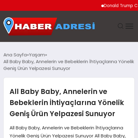
Donald Trump Ceuta’daki
ANASAYFA
Ana Sayfa
Yaşam
All Baby Baby, Annelerin ve Bebeklerin İhtiyaçlarına Yönelik
GÜNDEM
Geniş Ürün Yelpazesi Sunuyor
SPOR
All Baby Baby, Annelerin ve
EKONOMI
Bebeklerin İhtiyaçlarına Yönelik
Geniş Ürün Yelpazesi Sunuyor
TEKNOLOJI
All Baby Baby, Annelerin ve Bebeklerin İhtiyaçlarına
EĞITIM
Yönelik Geniş Ürün Yelpazesi Sunuyor All Baby Baby,