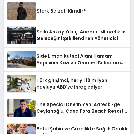
Sterk Berzah Kimdir?
Selin Ankay Kılınç: Anamur Mimarlık’ın
Geleceğini Şekillendiren Yöneticisi
Side Liman Kutsal Alanı Hamam
Yapısının Kazı ve Onarımı Selectum
Hotels&Resorts’un da Katkılarıyla
Tamamlandı
Türk girişimci, her yıl 10 milyon
havluyu ABD’ye ihraç ediyor
The Special One’ın Yeni Adresi: Ege
Ceylanoğlu, Casa Fora Beach Resort
Hotel’i Daha İleri Taşımaya Geldi!
Betül Şahin ve Güzellikte Sağlık Odaklı