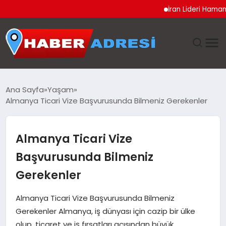
İran Lideri Hamaney’in Sa
ANASAYFA
Ana Sayfa
Yaşam
Almanya Ticari Vize Başvurusunda Bilmeniz Gerekenler
GÜNDEM
SPOR
Almanya Ticari Vize
Başvurusunda Bilmeniz
EKONOMI
Gerekenler
TEKNOLOJI
Almanya Ticari Vize Başvurusunda Bilmeniz
Gerekenler Almanya, iş dünyası için cazip bir ülke
EĞITIM
olup, ticaret ve iş fırsatları açısından büyük