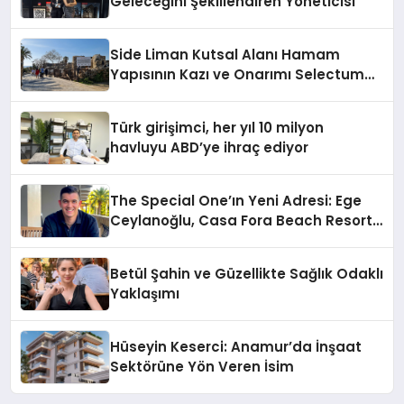
Geleceğini Şekillendiren Yöneticisi
Side Liman Kutsal Alanı Hamam
Yapısının Kazı ve Onarımı Selectum
Hotels&Resorts’un da Katkılarıyla
Tamamlandı
Türk girişimci, her yıl 10 milyon
havluyu ABD’ye ihraç ediyor
The Special One’ın Yeni Adresi: Ege
Ceylanoğlu, Casa Fora Beach Resort
Hotel’i Daha İleri Taşımaya Geldi!
Betül Şahin ve Güzellikte Sağlık Odaklı
Yaklaşımı
Hüseyin Keserci: Anamur’da İnşaat
Sektörüne Yön Veren İsim