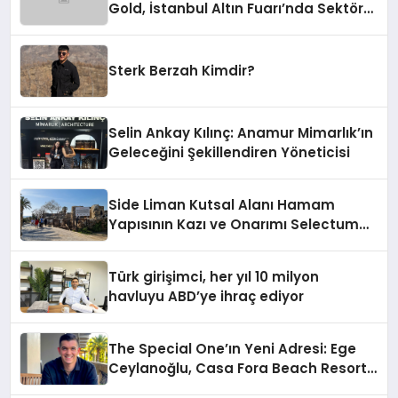
Gold, İstanbul Altın Fuarı’nda Sektöre
Damga Vurdu
Sterk Berzah Kimdir?
Selin Ankay Kılınç: Anamur Mimarlık’ın
Geleceğini Şekillendiren Yöneticisi
Side Liman Kutsal Alanı Hamam
Yapısının Kazı ve Onarımı Selectum
Hotels&Resorts’un da Katkılarıyla
Tamamlandı
Türk girişimci, her yıl 10 milyon
havluyu ABD’ye ihraç ediyor
The Special One’ın Yeni Adresi: Ege
Ceylanoğlu, Casa Fora Beach Resort
Hotel’i Daha İleri Taşımaya Geldi!