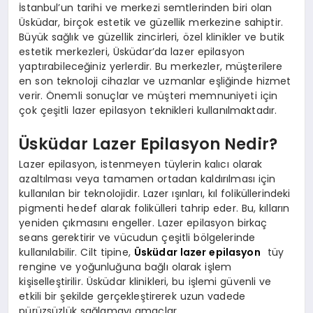
İstanbul’un tarihi ve merkezi semtlerinden biri olan
Üsküdar, birçok estetik ve güzellik merkezine sahiptir.
Büyük sağlık ve güzellik zincirleri, özel klinikler ve butik
estetik merkezleri, Üsküdar’da lazer epilasyon
yaptırabileceğiniz yerlerdir. Bu merkezler, müşterilere
en son teknoloji cihazlar ve uzmanlar eşliğinde hizmet
verir. Önemli sonuçlar ve müşteri memnuniyeti için
çok çeşitli lazer epilasyon teknikleri kullanılmaktadır.
Üsküdar Lazer Epilasyon Nedir?
Lazer epilasyon, istenmeyen tüylerin kalıcı olarak
azaltılması veya tamamen ortadan kaldırılması için
kullanılan bir teknolojidir. Lazer ışınları, kıl foliküllerindeki
pigmenti hedef alarak folikülleri tahrip eder. Bu, kılların
yeniden çıkmasını engeller. Lazer epilasyon birkaç
seans gerektirir ve vücudun çeşitli bölgelerinde
kullanılabilir. Cilt tipine,
Üsküdar lazer epilasyon
tüy
rengine ve yoğunluğuna bağlı olarak işlem
kişiselleştirilir. Üsküdar klinikleri, bu işlemi güvenli ve
etkili bir şekilde gerçekleştirerek uzun vadede
pürüzsüzlük sağlamayı amaçlar.