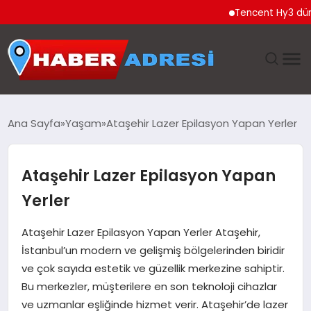
Tencent Hy3 dünya gen
ANASAYFA
Ana Sayfa
Yaşam
Ataşehir Lazer Epilasyon Yapan Yerler
GÜNDEM
Ataşehir Lazer Epilasyon Yapan
SPOR
Yerler
EKONOMI
Ataşehir Lazer Epilasyon Yapan Yerler Ataşehir,
İstanbul’un modern ve gelişmiş bölgelerinden biridir
TEKNOLOJI
ve çok sayıda estetik ve güzellik merkezine sahiptir.
Bu merkezler, müşterilere en son teknoloji cihazlar
EĞITIM
ve uzmanlar eşliğinde hizmet verir. Ataşehir’de lazer