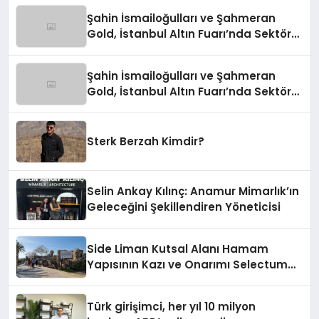
Şahin İsmailoğulları ve Şahmeran
Gold, İstanbul Altın Fuarı’nda Sektöre
Damga Vurdu
Şahin İsmailoğulları ve Şahmeran
Gold, İstanbul Altın Fuarı’nda Sektöre
Damga Vurdu
Sterk Berzah Kimdir?
Selin Ankay Kılınç: Anamur Mimarlık’ın
Geleceğini Şekillendiren Yöneticisi
Side Liman Kutsal Alanı Hamam
Yapısının Kazı ve Onarımı Selectum
Hotels&Resorts’un da Katkılarıyla
Tamamlandı
Türk girişimci, her yıl 10 milyon