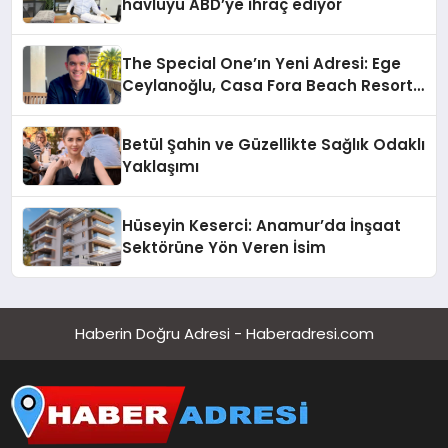
havluyu ABD’ye ihraç ediyor
The Special One’ın Yeni Adresi: Ege
Ceylanoğlu, Casa Fora Beach Resort
Hotel’i Daha İleri Taşımaya Geldi!
Betül Şahin ve Güzellikte Sağlık Odaklı
Yaklaşımı
Hüseyin Keserci: Anamur’da İnşaat
Sektörüne Yön Veren İsim
Haberin Doğru Adresi - Haberadresi.com