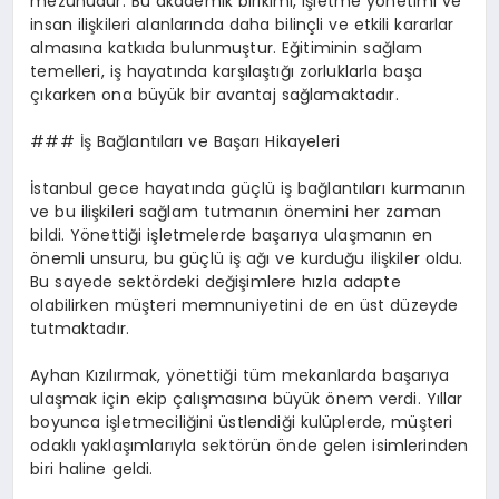
mezunudur. Bu akademik birikimi, işletme yönetimi ve
insan ilişkileri alanlarında daha bilinçli ve etkili kararlar
almasına katkıda bulunmuştur. Eğitiminin sağlam
temelleri, iş hayatında karşılaştığı zorluklarla başa
çıkarken ona büyük bir avantaj sağlamaktadır.
### İş Bağlantıları ve Başarı Hikayeleri
İstanbul gece hayatında güçlü iş bağlantıları kurmanın
ve bu ilişkileri sağlam tutmanın önemini her zaman
bildi. Yönettiği işletmelerde başarıya ulaşmanın en
önemli unsuru, bu güçlü iş ağı ve kurduğu ilişkiler oldu.
Bu sayede sektördeki değişimlere hızla adapte
olabilirken müşteri memnuniyetini de en üst düzeyde
tutmaktadır.
Ayhan Kızılırmak, yönettiği tüm mekanlarda başarıya
ulaşmak için ekip çalışmasına büyük önem verdi. Yıllar
boyunca işletmeciliğini üstlendiği kulüplerde, müşteri
odaklı yaklaşımlarıyla sektörün önde gelen isimlerinden
biri haline geldi.