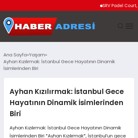
SRV Padel Court, Türki
ANASAYFA
Ana Sayfa
Yaşam
Ayhan Kızılırmak: İstanbul Gece Hayatının Dinamik
GÜNDEM
İsimlerinden Biri
SPOR
Ayhan Kızılırmak: İstanbul Gece
EKONOMI
Hayatının Dinamik İsimlerinden
Biri
TEKNOLOJI
Ayhan Kızılırmak: İstanbul Gece Hayatının Dinamik
EĞITIM
İsimlerinden Biri *Ayhan Kızılırmak*, İstanbul’un gece