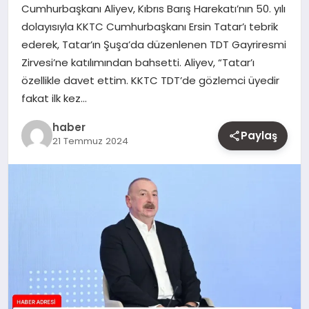
Cumhurbaşkanı Aliyev, Kıbrıs Barış Harekatı’nın 50. yılı
MAGAZIN
dolayısıyla KKTC Cumhurbaşkanı Ersin Tatar’ı tebrik
ederek, Tatar’ın Şuşa’da düzenlenen TDT Gayriresmi
YAŞAM
Zirvesi’ne katılımından bahsetti. Aliyev, “Tatar’ı
özellikle davet ettim. KKTC TDT’de gözlemci üyedir
OTOMOBIL
fakat ilk kez…
haber
Paylaş
21 Temmuz 2024