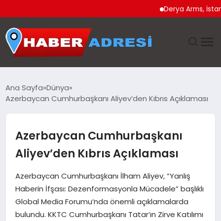
Derya Arms, İstanbul Pr
ANASAYFA
Ana Sayfa
Dünya
Azerbaycan Cumhurbaşkanı Aliyev’den Kıbrıs Açıklaması
GÜNDEM
SPOR
Azerbaycan Cumhurbaşkanı
Aliyev’den Kıbrıs Açıklaması
EKONOMI
Azerbaycan Cumhurbaşkanı İlham Aliyev, “Yanlış
TEKNOLOJI
Haberin İfşası: Dezenformasyonla Mücadele” başlıklı
Global Media Forumu’nda önemli açıklamalarda
EĞITIM
bulundu. KKTC Cumhurbaşkanı Tatar’ın Zirve Katılımı