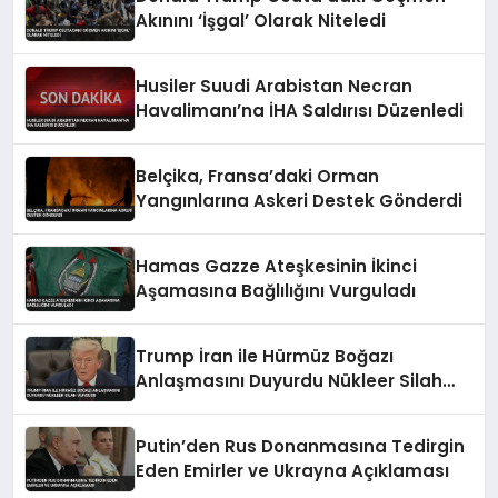
Akınını ‘İşgal’ Olarak Niteledi
Husiler Suudi Arabistan Necran
Havalimanı’na İHA Saldırısı Düzenledi
Belçika, Fransa’daki Orman
Yangınlarına Askeri Destek Gönderdi
Hamas Gazze Ateşkesinin İkinci
Aşamasına Bağlılığını Vurguladı
Trump İran ile Hürmüz Boğazı
Anlaşmasını Duyurdu Nükleer Silah
Vurgusu
Putin’den Rus Donanmasına Tedirgin
Eden Emirler ve Ukrayna Açıklaması