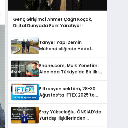
Genç Girişimci Ahmet Çağrı Koçak,
Dijital Dünyada Fark Yaratıyor!
Tanyer Yapı Zemin
Mühendisliğinde Hedef
Büyüttü
Ehane.com, Mülk Yönetimi
Alanında Türkiye’de Bir İlki
Gerçekleştirmek İçin
Yayında
Filtrasyon sektörü, 28-30
Ağustos’ta IFTEX 2025’te
buluşacak
Eray Yükseloğlu, ÖNSİAD’da
Yurtdışı İlişkilerinden
Sorumlu Genel Başkan