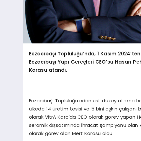
Eczacıbaşı Topluluğu
’
nda, 1 Kası
m 2024
’
ten
Eczacıbaşı Yapı
Gere
çleri CEO
’
su Hasan Peh
Karasu atandı.
Eczacıbaşı Topluluğu’ndan üst düzey atama haber
ülkede 14 üretim tesisi ve 5 bini aşkın çalışan
olarak VitrA Karo’da CEO olarak görev yapan Ha
seramik dışsatımında ihracat şampiyonu olan Vit
olarak görev alan Mert Karasu oldu.