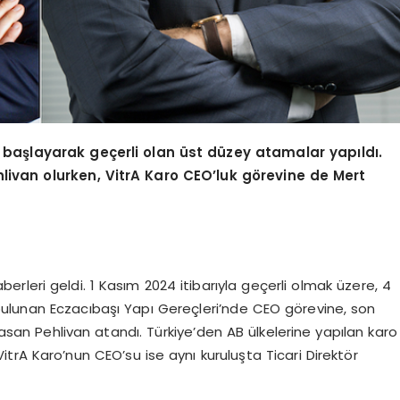
 ba
şlayarak geçerli olan ü
st d
üzey atamalar yapıldı.
livan olurken, VitrA Karo CEO
’
luk g
ö
revine de Mert
leri geldi. 1 Kasım 2024 itibarıyla geçerli olmak üzere, 4
ı bulunan Eczacıbaşı Yapı Gereçleri’nde CEO görevine, son
san Pehlivan atandı. Türkiye’den AB ülkelerine yapılan karo
rA Karo’nun CEO’su ise aynı kuruluşta Ticari Direktör