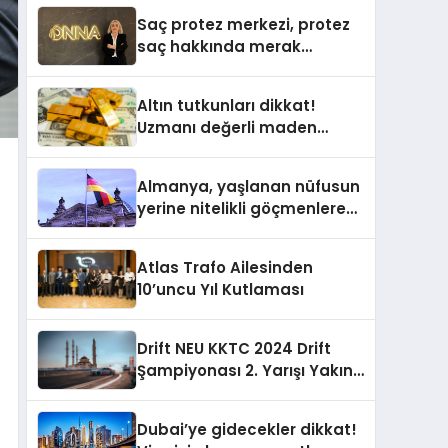
Yardımcısı Oldu
Saç protez merkezi, protez
saç hakkında merak
edilenleri anlattı
Altın tutkunları dikkat!
Uzmanı değerli maden
yatırımcılarını uyardı!
Almanya, yaşlanan nüfusun
yerine nitelikli göçmenlere
kapılarını açıyor
Atlas Trafo Ailesinden
10’uncu Yıl Kutlaması
Drift NEU KKTC 2024 Drift
Şampiyonası 2. Yarışı Yakın
Doğu Kampüsünde
Gerçekleştirildi
Dubai’ye gidecekler dikkat!