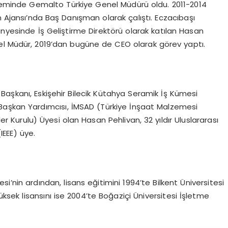
öneminde Gemalto Türkiye Genel Müdürü oldu. 2011-2014
m Ajansı’nda Baş Danışman olarak çalıştı. Eczacıbaşı
ünyesinde İş Geliştirme Direktörü olarak katılan Hasan
nel Müdür, 2019’dan bugüne de CEO olarak görev yaptı.
Başkanı, Eskişehir Bilecik Kütahya Seramik İş Kümesi
Başkan Yardımcısı, İMSAD (Türkiye İnşaat Malzemesi
ler Kurulu) Üyesi olan Hasan Pehlivan, 32 yıldır Uluslararası
IEEE) üye.
si’nin ardından, lisans eğitimini 1994’te Bilkent Üniversitesi
üksek lisansını ise 2004’te Boğaziçi Üniversitesi İşletme