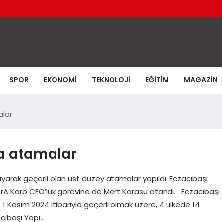
SPOR
EKONOMI
TEKNOLOJI
EĞITIM
MAGAZIN
alar
a atamalar
yarak geçerli olan üst düzey atamalar yapıldı. Eczacıbaşı
itrA Karo CEO’luk görevine de Mert Karasu atandı. Eczacıbaşı
1 Kasım 2024 itibarıyla geçerli olmak üzere, 4 ülkede 14
acıbaşı Yapı…