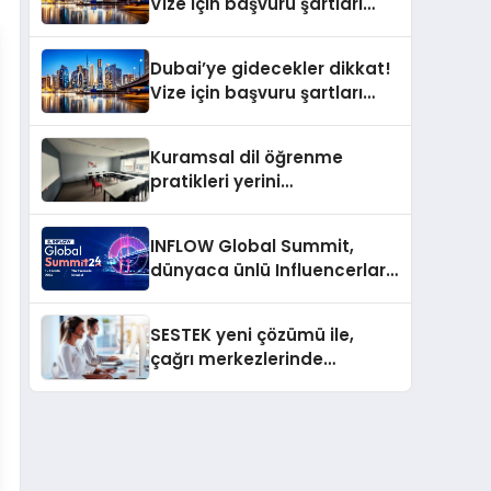
Vize için başvuru şartları
değişti
Dubai’ye gidecekler dikkat!
Vize için başvuru şartları
değişti
Kuramsal dil öğrenme
pratikleri yerini
performansa dayalı
iletişime bırakıyor
INFLOW Global Summit,
dünyaca ünlü Influencerları
İstanbul’da buluşturuyor
SESTEK yeni çözümü ile,
çağrı merkezlerinde
kapasite planlama
verimliliğini 4 kat artırıyor