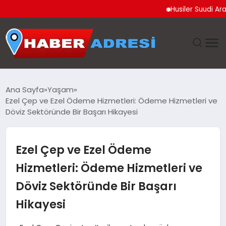
Husiler Suudi Arabista
ANASAYFA
Ana Sayfa
Yaşam
Ezel Çep ve Ezel Ödeme Hizmetleri: Ödeme Hizmetleri ve
GÜNDEM
Döviz Sektöründe Bir Başarı Hikayesi
SPOR
Ezel Çep ve Ezel Ödeme
EKONOMI
Hizmetleri: Ödeme Hizmetleri ve
Döviz Sektöründe Bir Başarı
TEKNOLOJI
Hikayesi
EĞITIM