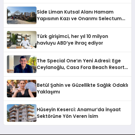
Side Liman Kutsal Alanı Hamam
Yapısının Kazı ve Onarımı Selectum
Hotels&Resorts’un da Katkılarıyla
Tamamlandı
Türk girişimci, her yıl 10 milyon
havluyu ABD’ye ihraç ediyor
The Special One’ın Yeni Adresi: Ege
Ceylanoğlu, Casa Fora Beach Resort
Hotel’i Daha İleri Taşımaya Geldi!
Betül Şahin ve Güzellikte Sağlık Odaklı
Yaklaşımı
Hüseyin Keserci: Anamur’da İnşaat
Sektörüne Yön Veren İsim