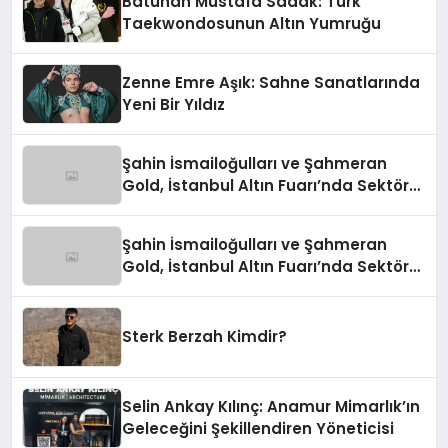
Batuhan Mustafa Sadak: Türk
Taekwondosunun Altın Yumruğu
Zenne Emre Aşık: Sahne Sanatlarında
Yeni Bir Yıldız
Şahin İsmailoğulları ve Şahmeran
Gold, İstanbul Altın Fuarı’nda Sektöre
Damga Vurdu
Şahin İsmailoğulları ve Şahmeran
Gold, İstanbul Altın Fuarı’nda Sektöre
Damga Vurdu
Sterk Berzah Kimdir?
Selin Ankay Kılınç: Anamur Mimarlık’ın
Geleceğini Şekillendiren Yöneticisi