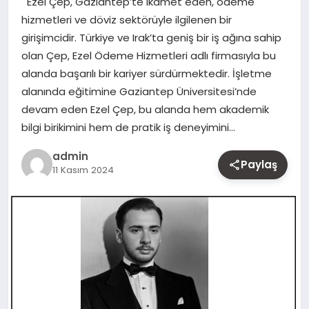
Ezel Çep, Gaziantep’te ikamet eden, ödeme
MAGAZIN
hizmetleri ve döviz sektörüyle ilgilenen bir
girişimcidir. Türkiye ve Irak’ta geniş bir iş ağına sahip
YAŞAM
olan Çep, Ezel Ödeme Hizmetleri adlı firmasıyla bu
alanda başarılı bir kariyer sürdürmektedir. İşletme
OTOMOBIL
alanında eğitimine Gaziantep Üniversitesi’nde
devam eden Ezel Çep, bu alanda hem akademik
bilgi birikimini hem de pratik iş deneyimini…
admin
Paylaş
11 Kasım 2024