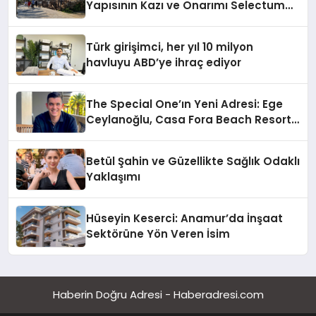
Yapısının Kazı ve Onarımı Selectum
Hotels&Resorts’un da Katkılarıyla
Tamamlandı
Türk girişimci, her yıl 10 milyon
havluyu ABD’ye ihraç ediyor
The Special One’ın Yeni Adresi: Ege
Ceylanoğlu, Casa Fora Beach Resort
Hotel’i Daha İleri Taşımaya Geldi!
Betül Şahin ve Güzellikte Sağlık Odaklı
Yaklaşımı
Hüseyin Keserci: Anamur’da İnşaat
Sektörüne Yön Veren İsim
Haberin Doğru Adresi - Haberadresi.com