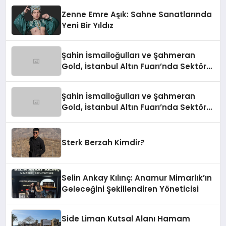
Zenne Emre Aşık: Sahne Sanatlarında
Yeni Bir Yıldız
Şahin İsmailoğulları ve Şahmeran
Gold, İstanbul Altın Fuarı’nda Sektöre
Damga Vurdu
Şahin İsmailoğulları ve Şahmeran
Gold, İstanbul Altın Fuarı’nda Sektöre
Damga Vurdu
Sterk Berzah Kimdir?
Selin Ankay Kılınç: Anamur Mimarlık’ın
Geleceğini Şekillendiren Yöneticisi
Side Liman Kutsal Alanı Hamam