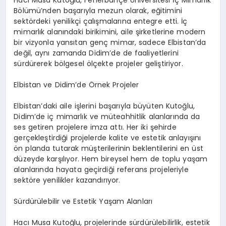
Hacı Musa Kutoğlu, Fenerbahçe Üniversitesi İç Mimarlık
Bölümü’nden başarıyla mezun olarak, eğitimini
sektördeki yenilikçi çalışmalarına entegre etti. İç
mimarlık alanındaki birikimini, aile şirketlerine modern
bir vizyonla yansıtan genç mimar, sadece Elbistan’da
değil, aynı zamanda Didim’de de faaliyetlerini
sürdürerek bölgesel ölçekte projeler geliştiriyor.
Elbistan ve Didim’de Örnek Projeler
Elbistan’daki aile işlerini başarıyla büyüten Kutoğlu,
Didim’de iç mimarlık ve müteahhitlik alanlarında da
ses getiren projelere imza attı. Her iki şehirde
gerçekleştirdiği projelerde kalite ve estetik anlayışını
ön planda tutarak müşterilerinin beklentilerini en üst
düzeyde karşılıyor. Hem bireysel hem de toplu yaşam
alanlarında hayata geçirdiği referans projeleriyle
sektöre yenilikler kazandırıyor.
Sürdürülebilir ve Estetik Yaşam Alanları
Hacı Musa Kutoğlu, projelerinde sürdürülebilirlik, estetik