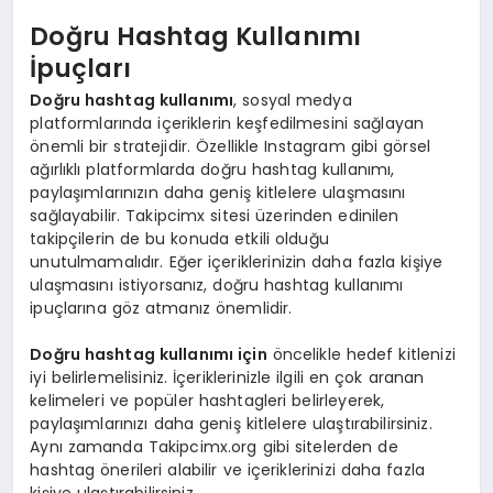
Doğru Hashtag Kullanımı
İpuçları
Doğru hashtag kullanımı
, sosyal medya
platformlarında içeriklerin keşfedilmesini sağlayan
önemli bir stratejidir. Özellikle Instagram gibi görsel
ağırlıklı platformlarda doğru hashtag kullanımı,
paylaşımlarınızın daha geniş kitlelere ulaşmasını
sağlayabilir. Takipcimx sitesi üzerinden edinilen
takipçilerin de bu konuda etkili olduğu
unutulmamalıdır. Eğer içeriklerinizin daha fazla kişiye
ulaşmasını istiyorsanız, doğru hashtag kullanımı
ipuçlarına göz atmanız önemlidir.
Doğru hashtag kullanımı için
öncelikle hedef kitlenizi
iyi belirlemelisiniz. İçeriklerinizle ilgili en çok aranan
kelimeleri ve popüler hashtagleri belirleyerek,
paylaşımlarınızı daha geniş kitlelere ulaştırabilirsiniz.
Aynı zamanda Takipcimx.org gibi sitelerden de
hashtag önerileri alabilir ve içeriklerinizi daha fazla