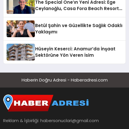
The Special One’ın Yeni Adresi: Ege
Ceylanoğlu, Casa Fora Beach Resort
Hotel’i Daha İleri Taşımaya Geldi!
Betül Şahin ve Güzellikte Sağlık Odaklı
Yaklaşımı
Hüseyin Keserci: Anamur’da İnşaat
Sektörüne Yön Veren İsim
Haberin Doğru Adresi - Haberadresi.com
Reklam & İşbirliği:
habersonuclari@gmail.com