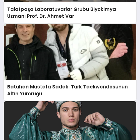
Talatpaşa Laboratuvarlar Grubu Biyokimya
Uzmanı Prof. Dr. Ahmet Var
Batuhan Mustafa Sadak: Türk Taekwondosunun
Altın Yumruğu