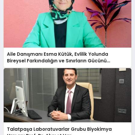
Aile Danışmanı Esma Kütük, Evlilik Yolunda
Bireysel Farkındalığın ve Sınırların Gücünü
Anlatıyor
Talatpaşa Laboratuvarlar Grubu Biyokimya