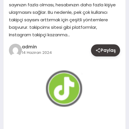
sayınızın fazla olması, hesabınızın daha fazla kişiye
MAGAZIN
ulaşmasını sağlar. Bu nedenle, pek çok kullanıcı
takipçi sayısını arttırmak için çeşitli yöntemlere
YAŞAM
başvurur. takipcimx sitesi gibi platformlar,
Instagram takipçi kazanma…
OTOMOBIL
admin
Paylaş
14 Haziran 2024