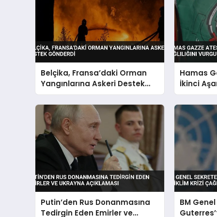
Belçika, Fransa’daki Orman
Hamas Ga
Yangınlarına Askeri Destek
İkinci Aş
Gönderdi
Vurgulad
Putin’den Rus Donanmasına
BM Genel 
Tedirgin Eden Emirler ve
Guterres’