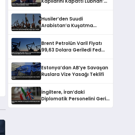
Kapılarını Kapattı Lübnan’a
Destek Mesajı Verdi
Husiler’den Suudi
Arabistan’a Kuşatma
Tehdidi
Brent Petrolün Varil Fiyatı
99,63 Dolara Geriledi Fed
Kararı Beklentisi Etkili Oldu
Estonya’dan AB’ye Savaşan
Ruslara Vize Yasağı Teklifi
İngiltere, İran’daki
Diplomatik Personelini Geri
Çekti