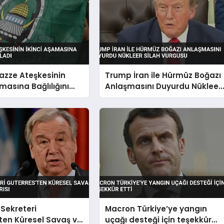
zze Ateşkesinin
Trump İran ile Hürmüz Boğazı
amasına Bağlılığını
Anlaşmasını Duyurdu Nükleer
ı
Silah Vurgusu
Sekreteri
Macron Türkiye’ye yangın
ten Küresel Savaş ve
uçağı desteği için teşekkür