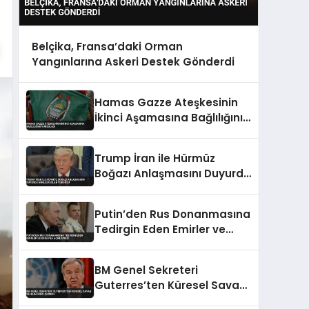
Belçika, Fransa’daki Orman
Yangınlarına Askeri Destek Gönderdi
Hamas Gazze Ateşkesinin
İkinci Aşamasına Bağlılığını
Vurguladı
Trump İran ile Hürmüz
Boğazı Anlaşmasını Duyurdu
Nükleer Silah Vurgusu
Putin’den Rus Donanmasına
Tedirgin Eden Emirler ve
Ukrayna Açıklaması
BM Genel Sekreteri
Guterres’ten Küresel Savaş
ve İklim Krizi Çağrısı