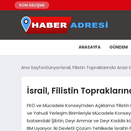
SON GELİŞME
ANASAYFA
GÜNDEM
Ana Sayfa
Dünya
İsrail, Filistin Topraklarında Ara
İsrail, Filistin Toprakla
FKÖ ve Mücadele Konseyi’nden Açıklama ‘Filistin 
ve Yahudi Yerleşim Birimleriyle Mücadele Konseyi
batısındaki Şibtin, Deyr Ammar ve Deyr Kaddis kö
BM Uyarıyor: İki Devletli Çözüm Tehlikede İsrail’in Fi