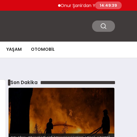
Onur Şanlı’dan Yazın Yeni Hiti: Kartallar | G
14:49:40
YAŞAM
OTOMOBIL
Son Dakika