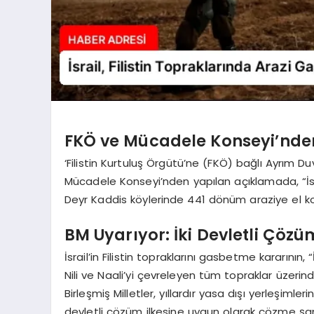
FKÖ ve Mücadele Konseyi’nd
‘Filistin Kurtuluş Örgütü’ne (FKÖ) bağlı Ayrım Du
Mücadele Konseyi’nden yapılan açıklamada, “İsr
Deyr Kaddis köylerinde 441 dönüm araziye el koy
BM Uyarıyor: İki Devletli Çöz
İsrail’in Filistin topraklarını gasbetme kararının, 
Nili ve Naali’yi çevreleyen tüm topraklar üzerin
Birleşmiş Milletler, yıllardır yasa dışı yerleşim
devletli çözüm ilkesine uygun olarak çözme şans