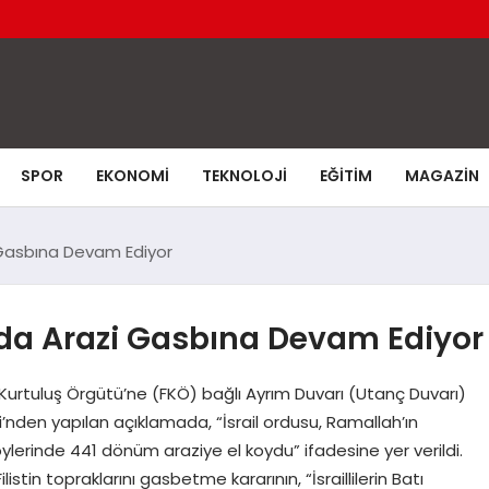
SPOR
EKONOMI
TEKNOLOJI
EĞITIM
MAGAZIN
zi Gasbına Devam Ediyor
rında Arazi Gasbına Devam Ediyor
Kurtuluş Örgütü’ne (FKÖ) bağlı Ayrım Duvarı (Utanç Duvarı)
’nden yapılan açıklamada, “İsrail ordusu, Ramallah’ın
ylerinde 441 dönüm araziye el koydu” ifadesine yer verildi.
listin topraklarını gasbetme kararının, “İsraillilerin Batı