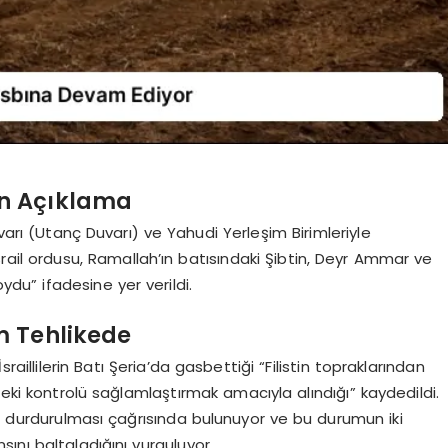
en Açıklama
varı (Utanç Duvarı) ve Yahudi Yerleşim Birimleriyle
ail ordusu, Ramallah’ın batısındaki Şibtin, Deyr Ammar ve
du” ifadesine yer verildi.
üm Tehlikede
“İsraillilerin Batı Şeria’da gasbettiği “Filistin topraklarından
deki kontrolü sağlamlaştırmak amacıyla alındığı” kaydedildi.
lerin durdurulması çağrısında bulunuyor ve bu durumun iki
ını baltaladığını vurguluyor.