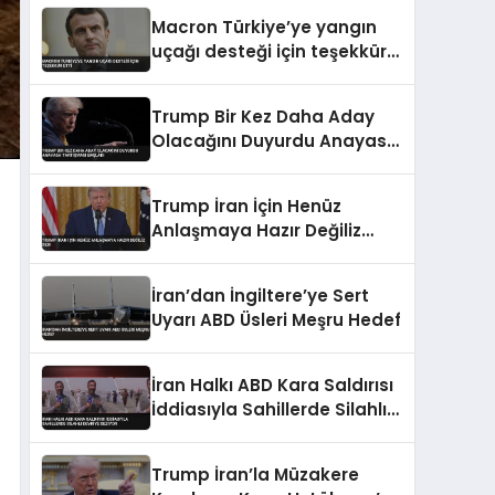
Macron Türkiye’ye yangın
uçağı desteği için teşekkür
etti
Trump Bir Kez Daha Aday
Olacağını Duyurdu Anayasa
Tartışması Başladı
Trump İran İçin Henüz
Anlaşmaya Hazır Değiliz
Dedi
İran’dan İngiltere’ye Sert
Uyarı ABD Üsleri Meşru Hedef
İran Halkı ABD Kara Saldırısı
İddiasıyla Sahillerde Silahlı
Devriye Geziyor
Trump İran’la Müzakere