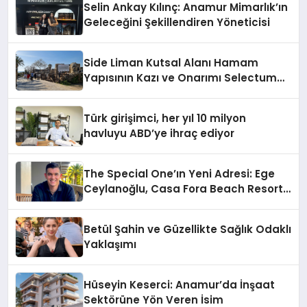
Selin Ankay Kılınç: Anamur Mimarlık’ın
Geleceğini Şekillendiren Yöneticisi
Side Liman Kutsal Alanı Hamam
Yapısının Kazı ve Onarımı Selectum
Hotels&Resorts’un da Katkılarıyla
Tamamlandı
Türk girişimci, her yıl 10 milyon
havluyu ABD’ye ihraç ediyor
The Special One’ın Yeni Adresi: Ege
Ceylanoğlu, Casa Fora Beach Resort
Hotel’i Daha İleri Taşımaya Geldi!
Betül Şahin ve Güzellikte Sağlık Odaklı
Yaklaşımı
Hüseyin Keserci: Anamur’da İnşaat
Sektörüne Yön Veren İsim