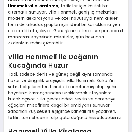
Hanımeli villa kiralama
, tatilciler için kaliteli bir
alternatif sunuyor. Villa Hanımeli, geniş iç mekanları,
modern dekorasyonu ve özel havuzuyla hem aileler
hem de arkadaş grupları için ideal bir konaklama yeri
olarak dikkat çekiyor. Güneşlenme terası ve panoramik
manzarası sayesinde misafirler, gün boyunca
Akdeniz’in tadını çıkarabilir.
Villa Hanımeli ile Doğanın
Kucağında Huzur
Tatil, sadece deniz ve güneş değil; aynı zamanda
huzur ve dinginlik arayışıdır. Villa Hanımeli, Kalkan’ın
sakin bölgelerinden birinde konumlanmış olup, şehir
hayatının karmaşasından uzaklaşmak isteyenlere
kucak açıyor. Villa çevresindeki zeytin ve narenciye
ağaçları, misafirlere doğal bir ambiyans sunuyor.
Sabahları kuş sesleri eşliğinde kahvaltınızı yaparken,
tatilin tüm stresinizi alıp götürdüğünü hissedeceksiniz.
Hanımeli Villa Kiralama