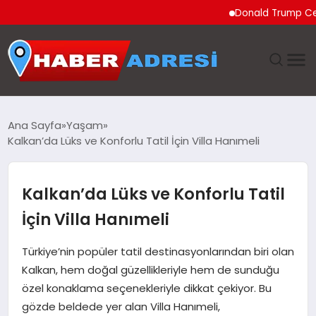
Donald Trump Ceuta’daki
ANASAYFA
Ana Sayfa
Yaşam
Kalkan’da Lüks ve Konforlu Tatil İçin Villa Hanımeli
GÜNDEM
SPOR
Kalkan’da Lüks ve Konforlu Tatil
İçin Villa Hanımeli
EKONOMI
Türkiye’nin popüler tatil destinasyonlarından biri olan
TEKNOLOJI
Kalkan, hem doğal güzellikleriyle hem de sunduğu
özel konaklama seçenekleriyle dikkat çekiyor. Bu
EĞITIM
gözde beldede yer alan Villa Hanımeli,