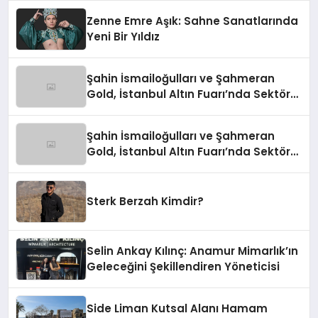
Zenne Emre Aşık: Sahne Sanatlarında
Yeni Bir Yıldız
Şahin İsmailoğulları ve Şahmeran
Gold, İstanbul Altın Fuarı’nda Sektöre
Damga Vurdu
Şahin İsmailoğulları ve Şahmeran
Gold, İstanbul Altın Fuarı’nda Sektöre
Damga Vurdu
Sterk Berzah Kimdir?
Selin Ankay Kılınç: Anamur Mimarlık’ın
Geleceğini Şekillendiren Yöneticisi
Side Liman Kutsal Alanı Hamam