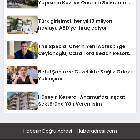
Yapısının Kazı ve Onarımı Selectum
Hotels&Resorts’un da Katkılarıyla
Tamamlandı
Türk girişimci, her yıl 10 milyon
havluyu ABD’ye ihraç ediyor
The Special One’ın Yeni Adresi: Ege
Ceylanoğlu, Casa Fora Beach Resort
Hotel’i Daha İleri Taşımaya Geldi!
Betül Şahin ve Güzellikte Sağlık Odaklı
Yaklaşımı
Hüseyin Keserci: Anamur’da İnşaat
Sektörüne Yön Veren İsim
Haberin Doğru Adresi - Haberadresi.com