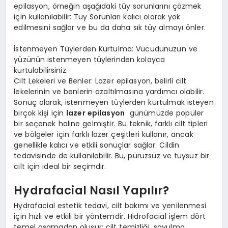
epilasyon, örneğin aşağıdaki tüy sorunlarını çözmek
için kullanılabilir: Tüy Sorunları kalıcı olarak yok
edilmesini sağlar ve bu da daha sık tüy almayı önler.
İstenmeyen Tüylerden Kurtulma: Vücudunuzun ve
yüzünün istenmeyen tüylerinden kolayca
kurtulabilirsiniz.
Cilt Lekeleri ve Benler: Lazer epilasyon, belirli cilt
lekelerinin ve benlerin azaltılmasına yardımcı olabilir.
Sonuç olarak, istenmeyen tüylerden kurtulmak isteyen
birçok kişi için
lazer epilasyon
günümüzde popüler
bir seçenek haline gelmiştir. Bu teknik, farklı cilt tipleri
ve bölgeler için farklı lazer çeşitleri kullanır, ancak
genellikle kalıcı ve etkili sonuçlar sağlar. Cildin
tedavisinde de kullanılabilir. Bu, pürüzsüz ve tüysüz bir
cilt için ideal bir seçimdir.
Hydrafacial Nasıl Yapılır?
Hydrafacial estetik tedavi, cilt bakımı ve yenilenmesi
için hızlı ve etkili bir yöntemdir. Hidrofacial işlem dört
temel aşamadan oluşur: cilt temizliği, soyulma,