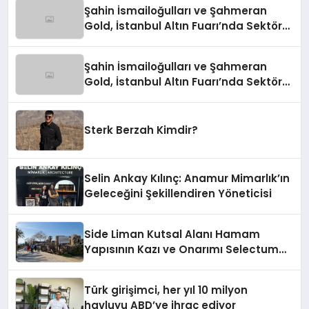
Şahin İsmailoğulları ve Şahmeran
Gold, İstanbul Altın Fuarı’nda Sektöre
Damga Vurdu
Şahin İsmailoğulları ve Şahmeran
Gold, İstanbul Altın Fuarı’nda Sektöre
Damga Vurdu
Sterk Berzah Kimdir?
Selin Ankay Kılınç: Anamur Mimarlık’ın
Geleceğini Şekillendiren Yöneticisi
Side Liman Kutsal Alanı Hamam
Yapısının Kazı ve Onarımı Selectum
Hotels&Resorts’un da Katkılarıyla
Tamamlandı
Türk girişimci, her yıl 10 milyon
havluyu ABD’ye ihraç ediyor