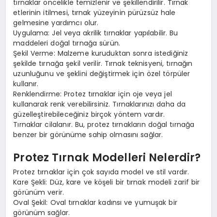
tırnaklar öncelikle temizlenir ve şekillendirilir. Tırnak
etlerinin itilmesi, tırnak yüzeyinin pürüzsüz hale
gelmesine yardımcı olur.
Uygulama: Jel veya akrilik tırnaklar yapılabilir. Bu
maddeleri doğal tırnağa sürün.
Şekil Verme: Malzeme kuruduktan sonra istediğiniz
şekilde tırnağa şekil verilir. Tırnak teknisyeni, tırnağın
uzunluğunu ve şeklini değiştirmek için özel törpüler
kullanır.
Renklendirme: Protez tırnaklar için oje veya jel
kullanarak renk verebilirsiniz. Tırnaklarınızı daha da
güzelleştirebileceğiniz birçok yöntem vardır.
Tırnaklar cilalanır. Bu, protez tırnakların doğal tırnağa
benzer bir görünüme sahip olmasını sağlar.
Protez Tırnak Modelleri Nelerdir?
Protez tırnaklar için çok sayıda model ve stil vardır.
Kare Şekli: Düz, kare ve köşeli bir tırnak modeli zarif bir
görünüm verir.
Oval Şekil: Oval tırnaklar kadınsı ve yumuşak bir
görünüm sağlar.