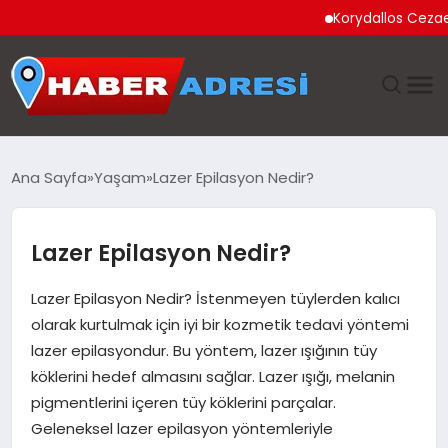
Korydallos Cezaevi’nde
ANASAYFA
Ana Sayfa
Yaşam
Lazer Epilasyon Nedir?
GÜNDEM
Lazer Epilasyon Nedir?
SPOR
Lazer Epilasyon Nedir? İstenmeyen tüylerden kalıcı
EKONOMI
olarak kurtulmak için iyi bir kozmetik tedavi yöntemi
lazer epilasyondur. Bu yöntem, lazer ışığının tüy
TEKNOLOJI
köklerini hedef almasını sağlar. Lazer ışığı, melanin
pigmentlerini içeren tüy köklerini parçalar.
EĞITIM
Geleneksel lazer epilasyon yöntemleriyle