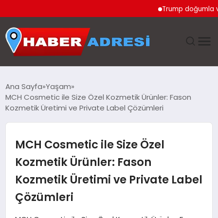
Trump doğumla vatandaş
ANASAYFA
Ana Sayfa
Yaşam
MCH Cosmetic ile Size Özel Kozmetik Ürünler: Fason
GÜNDEM
Kozmetik Üretimi ve Private Label Çözümleri
SPOR
MCH Cosmetic ile Size Özel
EKONOMI
Kozmetik Ürünler: Fason
Kozmetik Üretimi ve Private Label
TEKNOLOJI
Çözümleri
EĞITIM