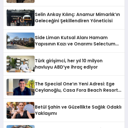
Selin Ankay Kılınç: Anamur Mimarlık’ın
Geleceğini Şekillendiren Yöneticisi
Side Liman Kutsal Alanı Hamam
Yapısının Kazı ve Onarımı Selectum
Hotels&Resorts’un da Katkılarıyla
Tamamlandı
Türk girişimci, her yıl 10 milyon
havluyu ABD’ye ihraç ediyor
The Special One’ın Yeni Adresi: Ege
Ceylanoğlu, Casa Fora Beach Resort
Hotel’i Daha İleri Taşımaya Geldi!
Betül Şahin ve Güzellikte Sağlık Odaklı
Yaklaşımı