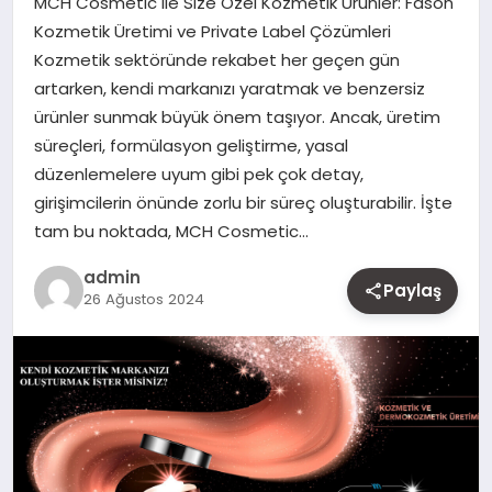
MCH Cosmetic ile Size Özel Kozmetik Ürünler: Fason
MAGAZIN
Kozmetik Üretimi ve Private Label Çözümleri
Kozmetik sektöründe rekabet her geçen gün
YAŞAM
artarken, kendi markanızı yaratmak ve benzersiz
ürünler sunmak büyük önem taşıyor. Ancak, üretim
OTOMOBIL
süreçleri, formülasyon geliştirme, yasal
düzenlemelere uyum gibi pek çok detay,
girişimcilerin önünde zorlu bir süreç oluşturabilir. İşte
tam bu noktada, MCH Cosmetic…
admin
Paylaş
26 Ağustos 2024