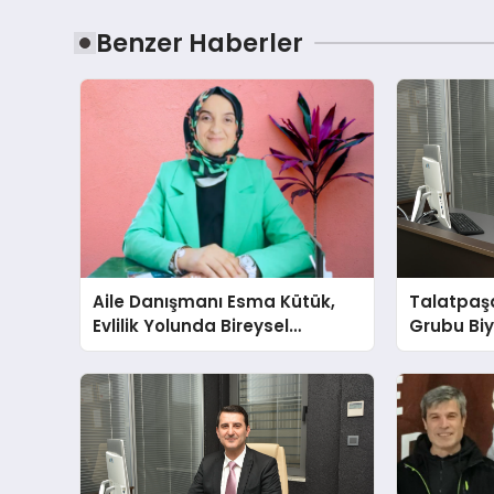
Benzer Haberler
Aile Danışmanı Esma Kütük,
Talatpaş
Evlilik Yolunda Bireysel
Grubu Bi
Farkındalığın ve Sınırların
Dr. Ahme
Gücünü Anlatıyor