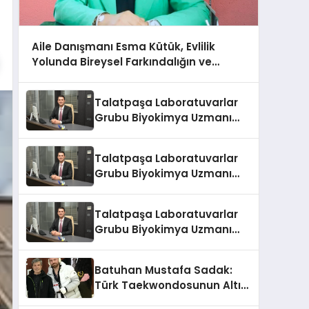
Aile Danışmanı Esma Kütük, Evlilik
Yolunda Bireysel Farkındalığın ve
Sınırların Gücünü Anlatıyor
Talatpaşa Laboratuvarlar
Grubu Biyokimya Uzmanı
Prof. Dr. Ahmet Var
Talatpaşa Laboratuvarlar
Grubu Biyokimya Uzmanı
Prof. Dr. Ahmet Var
Talatpaşa Laboratuvarlar
Grubu Biyokimya Uzmanı
Prof. Dr. Ahmet Var
Batuhan Mustafa Sadak:
Türk Taekwondosunun Altın
Yumruğu