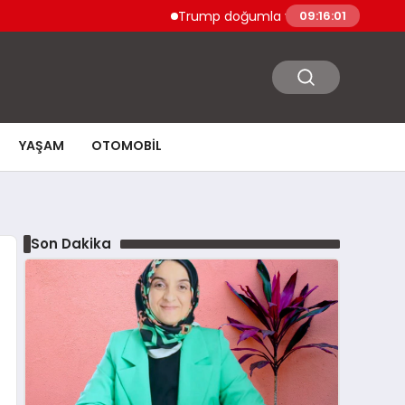
Trump doğumla vatandaşlık ve doğum turiz
09:16:02
YAŞAM
OTOMOBIL
Son Dakika