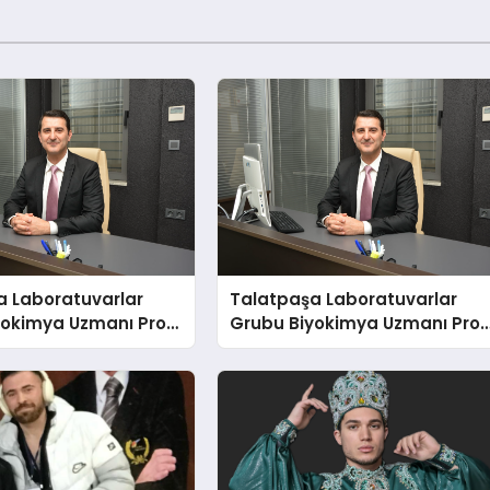
a Laboratuvarlar
Talatpaşa Laboratuvarlar
yokimya Uzmanı Prof.
Grubu Biyokimya Uzmanı Prof
t Var
Dr. Ahmet Var