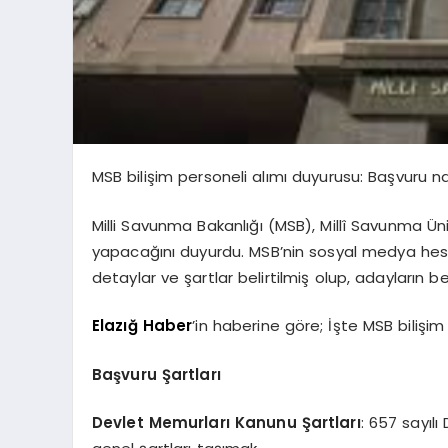
MSB bilişim personeli alımı duyurusu: Başvuru nas
Milli Savunma Bakanlığı (MSB), Millî Savunma Üniv
yapacağını duyurdu. MSB’nin sosyal medya hesa
detaylar ve şartlar belirtilmiş olup, adayların be
Elazığ Haber
’in haberine göre; İşte MSB bilişi
Başvuru Şartları
Devlet Memurları Kanunu Şartları
: 657 sayıl