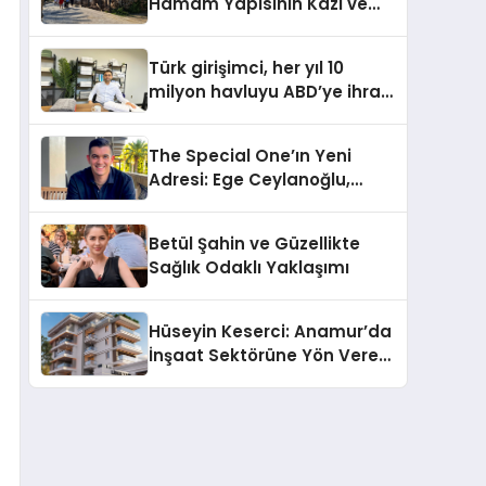
Hamam Yapısının Kazı ve
Onarımı Selectum
Hotels&Resorts’un da
Türk girişimci, her yıl 10
Katkılarıyla Tamamlandı
milyon havluyu ABD’ye ihraç
ediyor
The Special One’ın Yeni
Adresi: Ege Ceylanoğlu,
Casa Fora Beach Resort
Hotel’i Daha İleri Taşımaya
Betül Şahin ve Güzellikte
Geldi!
Sağlık Odaklı Yaklaşımı
Hüseyin Keserci: Anamur’da
İnşaat Sektörüne Yön Veren
İsim