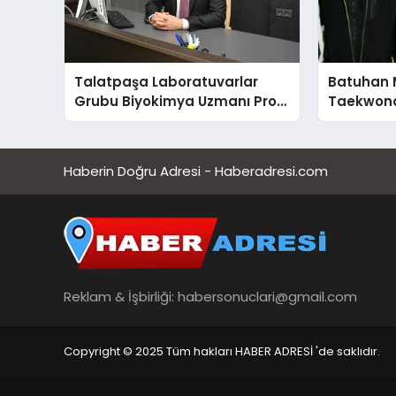
Talatpaşa Laboratuvarlar
Batuhan 
Grubu Biyokimya Uzmanı Prof.
Taekwond
Dr. Ahmet Var
Yumruğu
Haberin Doğru Adresi - Haberadresi.com
Reklam & İşbirliği:
habersonuclari@gmail.com
Copyright © 2025 Tüm hakları HABER ADRESİ 'de saklıdır.