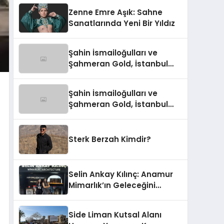
Zenne Emre Aşık: Sahne
Sanatlarında Yeni Bir Yıldız
Şahin İsmailoğulları ve
Şahmeran Gold, İstanbul
Altın Fuarı’nda Sektöre
Damga Vurdu
Şahin İsmailoğulları ve
Şahmeran Gold, İstanbul
Altın Fuarı’nda Sektöre
Damga Vurdu
Sterk Berzah Kimdir?
Selin Ankay Kılınç: Anamur
Mimarlık’ın Geleceğini
Şekillendiren Yöneticisi
Side Liman Kutsal Alanı