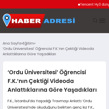
Tencent Hy3 dünya gene
ANASAYFA
Ana Sayfa
Eğitim
‘Ordu Üniversitesi’ Öğrencisi F.K.’nın Çektiği Videoda
GÜNDEM
Anlattıklarına Göre Yaşadıkları
SPOR
‘Ordu Üniversitesi’ Öğrencisi
EKONOMI
F.K.’nın Çektiği Videoda
Anlattıklarına Göre Yaşadıkları
TEKNOLOJI
F.K., İstanbul’da Yaşadığı Travmayı Anlattı ‘Ordu
EĞITIM
Üniversitesi’nde okuduğunu belirten genç kız F.K.,