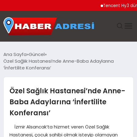
Tencent Hy3 dünya ge
ANASAYFA
Ana Sayfa
Güncel
Özel Sağlık Hastanesi’nde Anne-Baba Adaylarına
GÜNDEM
‘İnfertilite Konferansı’
SPOR
Özel Sağlık Hastanesi’nde Anne-
EKONOMI
Baba Adaylarına ‘İnfertilite
Konferansı’
TEKNOLOJI
İzmir Alsancak’ta hizmet veren Özel Sağlık
EĞITIM
Hastanesi, çocuk sahibi olmak isteyip olamayan