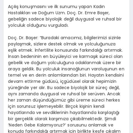
Açılış konuşmasını ve ilk sunumu yapan Kadın
Hastalıkları ve Doğum Uzm. Doç. Dr. Emre Başer,
gebeliğin sadece biyolojik değil duygusal ve ruhsal bir
yolculuk olduğunu vurguladı.
Doç. Dr. Başer: “Buradaki amacımız, bilgilerimizi sizinle
paylaşmak, sizlere destek olmak ve yolculuğunuza
eşlik etmek. İnfertilite konusunda farkındalığı artırmak.
İnsan bedeninin en büyüleyici ve karmaşık süreci olan
gebelik ve doğum yolculuğuna odaklanmak üzere bir
araya geldik. Bu yolculuk insanoğlunun varoluşunun en
temel ve en derin anlamlarından biri. Hayatın kendisini
devam ettirme güdüsü, içgüdüsel olarak hepimizin
yüreğinde yer alır. Bu sadece biyolojik bir süreç değil,
aynı zamanda duygusal ve ruhsal bir serüven. Ancak
her zaman düşündüğümüz gibi üreme süreci herkes
için sorunsuz işlemeyebilir. Birçok kişinin kendi
hayatlarında ve sevdiklerinin hayatlarında karşılaştığı
bir gerçeklik olarak karşımıza çıkabilmektedir. Şimdi
‘Neden Gebe Kalamıyoruz?’ sorusunu anlamak ve
konuda farkındalığı artırmak için birlikte keşfe çıkalım