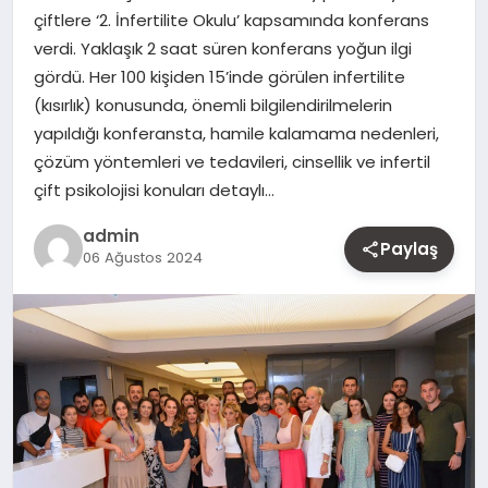
çiftlere ‘2. İnfertilite Okulu’ kapsamında konferans
MAGAZIN
verdi. Yaklaşık 2 saat süren konferans yoğun ilgi
gördü. Her 100 kişiden 15’inde görülen infertilite
YAŞAM
(kısırlık) konusunda, önemli bilgilendirilmelerin
yapıldığı konferansta, hamile kalamama nedenleri,
OTOMOBIL
çözüm yöntemleri ve tedavileri, cinsellik ve infertil
çift psikolojisi konuları detaylı…
admin
Paylaş
06 Ağustos 2024