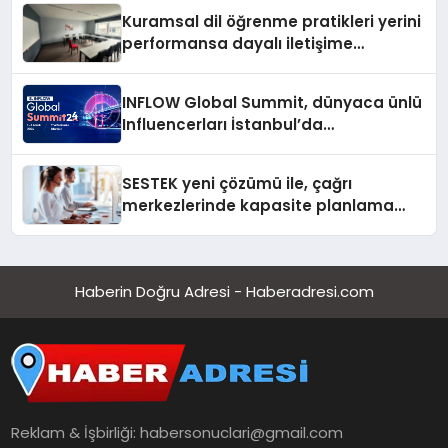
Kuramsal dil öğrenme pratikleri yerini
performansa dayalı iletişime
bırakıyor
INFLOW Global Summit, dünyaca ünlü
Influencerları İstanbul’da
buluşturuyor
SESTEK yeni çözümü ile, çağrı
merkezlerinde kapasite planlama
verimliliğini 4 kat artırıyor
Haberin Doğru Adresi - Haberadresi.com
Reklam & İşbirliği:
habersonuclari@gmail.com