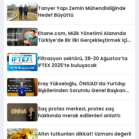
Tanyer Yapı Zemin Mühendisliğinde
Hedef Büyüttü
Ehane.com, Mülk Yönetimi Alanında
Türkiye’de Bir İlki Gerçekleştirmek İçin
Yayında
Filtrasyon sektörü, 28-30 Ağustos’ta
IFTEX 2025’te buluşacak
Eray Yükseloğlu, ÖNSİAD’da Yurtdışı
İlişkilerinden Sorumlu Genel Başkan
Yardımcısı Oldu
Saç protez merkezi, protez saç
hakkında merak edilenleri anlattı
Altın tutkunları dikkat! Uzmanı değerli