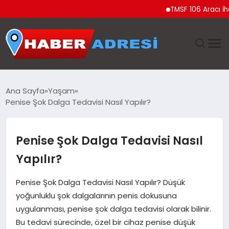
TMSF 106 Aracı İhale ile
ANASAYFA
Ana Sayfa
Yaşam
Penise Şok Dalga Tedavisi Nasıl Yapılır?
GÜNDEM
SPOR
Penise Şok Dalga Tedavisi Nasıl
Yapılır?
EKONOMI
Penise Şok Dalga Tedavisi Nasıl Yapılır? Düşük
TEKNOLOJI
yoğunluklu şok dalgalarının penis dokusuna
uygulanması, penise şok dalga tedavisi olarak bilinir.
EĞITIM
Bu tedavi sürecinde, özel bir cihaz penise düşük