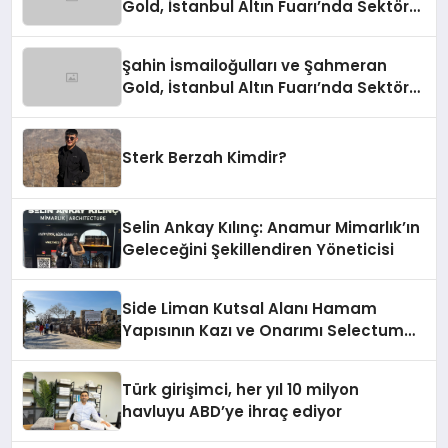
Gold, İstanbul Altın Fuarı’nda Sektöre
Damga Vurdu
Şahin İsmailoğulları ve Şahmeran
Gold, İstanbul Altın Fuarı’nda Sektöre
Damga Vurdu
Sterk Berzah Kimdir?
Selin Ankay Kılınç: Anamur Mimarlık’ın
Geleceğini Şekillendiren Yöneticisi
Side Liman Kutsal Alanı Hamam
Yapısının Kazı ve Onarımı Selectum
Hotels&Resorts’un da Katkılarıyla
Tamamlandı
Türk girişimci, her yıl 10 milyon
havluyu ABD’ye ihraç ediyor