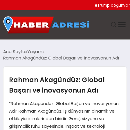
Trump doğumla vatand
ANASAYFA
Ana Sayfa
Yaşam
Rahman Akagündüz: Global Başarı ve İnovasyonun Adı
GÜNDEM
SPOR
Rahman Akagündüz: Global
Başarı ve İnovasyonun Adı
EKONOMI
“Rahman Akagündüz: Global Başarı ve İnovasyonun
TEKNOLOJI
Adı” Rahman Akagündüz, iş dünyasının dinamik ve
etkileyici isimlerinden biridir. Geniş vizyonu ve
EĞITIM
girişimcilik ruhu sayesinde, inşaat ve teknoloji