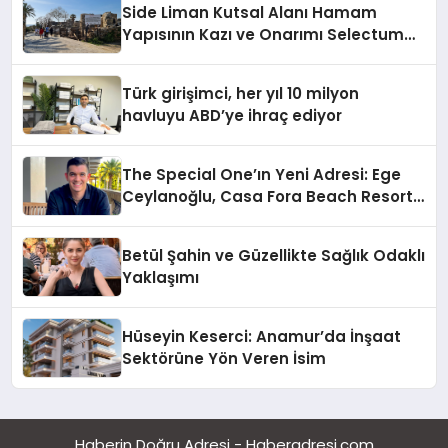
Side Liman Kutsal Alanı Hamam
Yapısının Kazı ve Onarımı Selectum
Hotels&Resorts’un da Katkılarıyla
Tamamlandı
Türk girişimci, her yıl 10 milyon
havluyu ABD’ye ihraç ediyor
The Special One’ın Yeni Adresi: Ege
Ceylanoğlu, Casa Fora Beach Resort
Hotel’i Daha İleri Taşımaya Geldi!
Betül Şahin ve Güzellikte Sağlık Odaklı
Yaklaşımı
Hüseyin Keserci: Anamur’da İnşaat
Sektörüne Yön Veren İsim
Haberin Doğru Adresi - Haberadresi.com