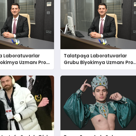
a Laboratuvarlar
Talatpaşa Laboratuvarlar
yokimya Uzmanı Prof.
Grubu Biyokimya Uzmanı Prof
t Var
Dr. Ahmet Var