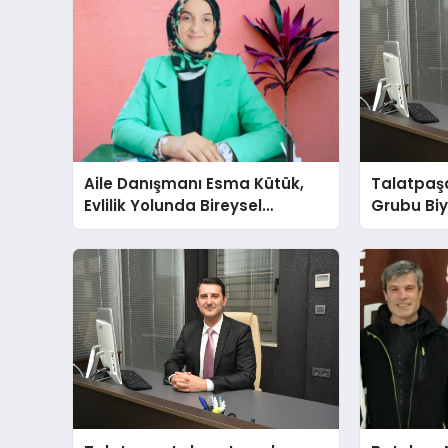
Aile Danışmanı Esma Kütük,
Talatpaş
Evlilik Yolunda Bireysel
Grubu Bi
Farkındalığın ve Sınırların
Dr. Ahme
Gücünü Anlatıyor