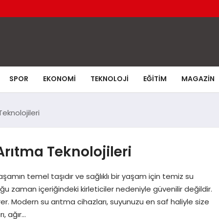
SPOR
EKONOMI
TEKNOLOJI
EĞITIM
MAGAZIN
Teknolojileri
 Arıtma Teknolojileri
 yaşamın temel taşıdır ve sağlıklı bir yaşam için temiz su
 zaman içeriğindeki kirleticiler nedeniyle güvenilir değildir.
r. Modern su arıtma cihazları, suyunuzu en saf haliyle size
ı, ağır…