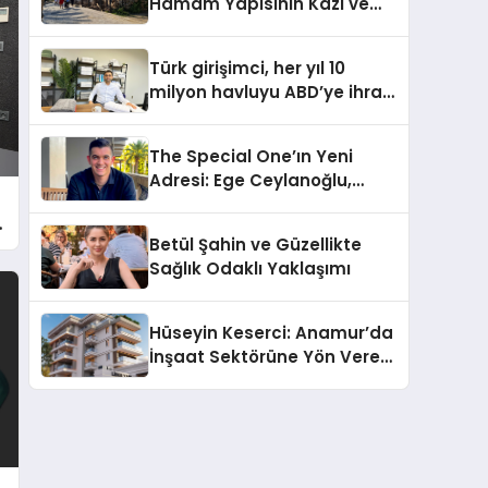
Hamam Yapısının Kazı ve
Onarımı Selectum
Hotels&Resorts’un da
Türk girişimci, her yıl 10
Katkılarıyla Tamamlandı
milyon havluyu ABD’ye ihraç
ediyor
The Special One’ın Yeni
Adresi: Ege Ceylanoğlu,
Casa Fora Beach Resort
.
Hotel’i Daha İleri Taşımaya
Betül Şahin ve Güzellikte
Geldi!
Sağlık Odaklı Yaklaşımı
Hüseyin Keserci: Anamur’da
İnşaat Sektörüne Yön Veren
İsim