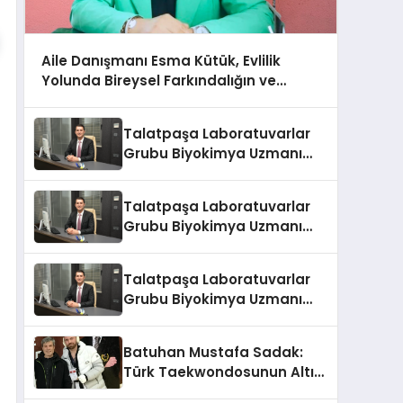
Aile Danışmanı Esma Kütük, Evlilik
Yolunda Bireysel Farkındalığın ve
Sınırların Gücünü Anlatıyor
Talatpaşa Laboratuvarlar
Grubu Biyokimya Uzmanı
Prof. Dr. Ahmet Var
Talatpaşa Laboratuvarlar
Grubu Biyokimya Uzmanı
Prof. Dr. Ahmet Var
Talatpaşa Laboratuvarlar
Grubu Biyokimya Uzmanı
Prof. Dr. Ahmet Var
Batuhan Mustafa Sadak:
Türk Taekwondosunun Altın
Yumruğu