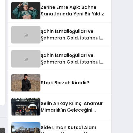
Zenne Emre Aşık: Sahne
Sanatlarında Yeni Bir Yıldız
Şahin İsmailoğulları ve
Şahmeran Gold, İstanbul
Altın Fuarı’nda Sektöre
Damga Vurdu
Şahin İsmailoğulları ve
Şahmeran Gold, İstanbul
Altın Fuarı’nda Sektöre
Damga Vurdu
Sterk Berzah Kimdir?
Selin Ankay Kılınç: Anamur
Mimarlık’ın Geleceğini
Şekillendiren Yöneticisi
Side Liman Kutsal Alanı