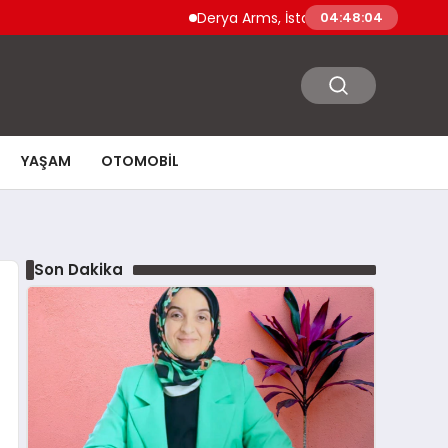
Derya Arms, İstanbul Prohunt 2026’da yen
04:48:05
YAŞAM
OTOMOBIL
Son Dakika