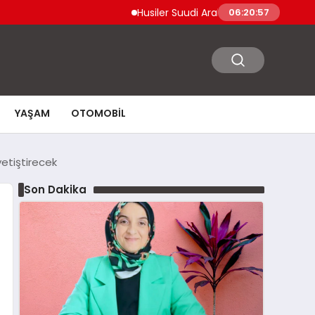
Husiler Suudi Arabistan Necran Havalimanı’na 
06:20:58
YAŞAM
OTOMOBIL
yetiştirecek
Son Dakika