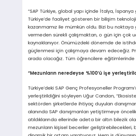
“SAP Türkiye, global yapı içinde İtalya, İspanya
Türkiye’de faaliyet gösteren bir bilişim teknoloj
kazanmamız ile mümkün oldu. Bizi bu noktaya ge
vermeden sürekli çalışmaktan, o gün için çok 
kaynaklanıyor. Önümüzdeki dönemde de istih
güçlenmesi için çalışmaya devam edeceğiz. P
arada olacağız. Tüm öğrencilere eğitimlerinde b
“Mezunların neredeyse %100’ü işe yerleştiril
Türkiye’deki SAP Genç Profesyoneller Programı
yerleştirildiğini söyleyen Uğur Candan, “Ekosis
sektörden şirketlerde ihtiyaç duyulan danışman s
alanında SAP danışmanları yetiştirmeye önceli
atıldıklarında ellerinde adeta bir altın bilezik o
mezunların kişisel beceriler geliştirebilecekleri, b
dinamik bir ortam yaratıyoruz. Hem iş dünyasının 