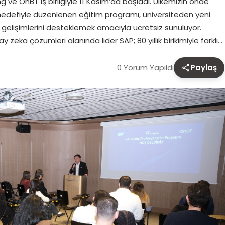
 ve OnBT iş birliğiyle 11 Kasım’da başladı. Ülkemizin önde
i hedefiyle düzenlenen eğitim programı, üniversiteden yeni
gelişimlerini desteklemek amacıyla ücretsiz sunuluyor.
eka çözümleri alanında lider SAP; 80 yıllık birikimiyle farklı…
0 Yorum Yapıldı
Paylaş