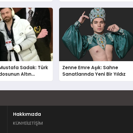
t Var
Dr. Ahmet Var
Mustafa Sadak: Türk
Zenne Emre Aşık: Sahne
osunun Altın
Sanatlarında Yeni Bir Yıldız
Hakkımızda
KÜNYE
İLETİŞİM