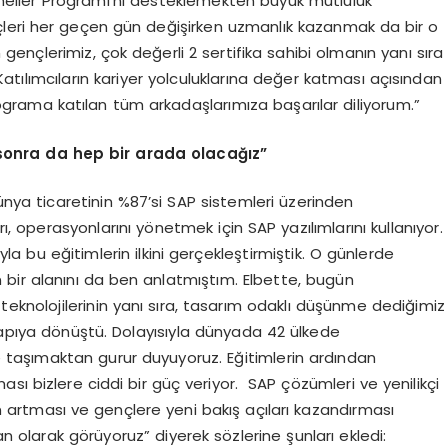
neller Programı’nı desteklemekten büyük mutluluk
çleri her geçen gün değişirken uzmanlık kazanmak da bir o
nçlerimiz, çok değerli 2 sertifika sahibi olmanın yanı sıra
tılımcıların kariyer yolculuklarına değer katması açısından
ograma katılan tüm arkadaşlarımıza başarılar diliyorum.”
onra da hep bir arada olacağız”
ya ticaretinin %87’si SAP sistemleri üzerinden
, operasyonlarını yönetmek için SAP yazılımlarını kullanıyor.
a bu eğitimlerin ilkini gerçekleştirmiştik. O günlerde
 bir alanını da ben anlatmıştım. Elbette, bugün
teknolojilerinin yanı sıra, tasarım odaklı düşünme dediğimiz
yapıya dönüştü. Dolayısıyla dünyada 42 ülkede
e taşımaktan gurur duyuyoruz. Eğitimlerin ardından
sı bizlere ciddi bir güç veriyor. SAP çözümleri ve yenilikçi
nın artması ve gençlere yeni bakış açıları kazandırması
olarak görüyoruz” diyerek sözlerine şunları ekledi: