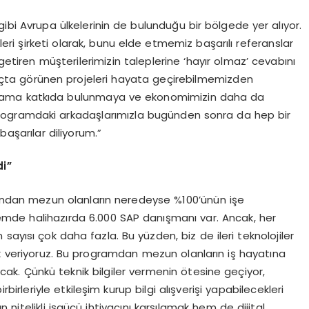
 gibi Avrupa ülkelerinin de bulunduğu bir bölgede yer alıyor.
ileri şirketi olarak, bunu elde etmemiz başarılı referanslar
tiren müşterilerimizin taleplerine ‘hayır olmaz’ cevabını
uçta görünen projeleri hayata geçirebilmemizden
dama katkıda bulunmaya ve ekonomimizin daha da
rogramdaki arkadaşlarımızla bugünden sonra da hep bir
aşarılar diliyorum.”
di”
’ndan mezun olanların neredeyse %100’ünün işe
temde halihazırda 6.000 SAP danışmanı var. Ancak, her
ayısı çok daha fazla. Bu yüzden, biz de ileri teknolojiler
k veriyoruz. Bu programdan mezun olanların iş hayatına
lacak. Çünkü teknik bilgiler vermenin ötesine geçiyor,
irbirleriyle etkileşim kurup bilgi alışverişi yapabilecekleri
nitelikli işgücü ihtiyacını karşılamak hem de dijital