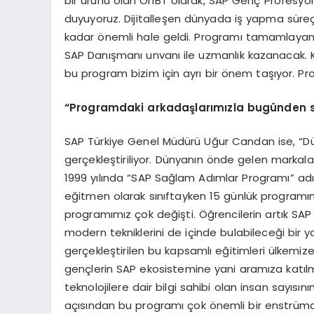
bir ürünü olan OnBT olarak, SAP Genç Profesyo
duyuyoruz. Dijitalleşen dünyada iş yapma süre
kadar önemli hale geldi. Programı tamamlayan ge
SAP Danışmanı unvanı ile uzmanlık kazanacak. Ka
bu program bizim için ayrı bir önem taşıyor. Pr
“Programdaki arkadaşlarımızla bugünden s
SAP Türkiye Genel Müdürü Uğur Candan ise, “Dün
gerçekleştiriliyor. Dünyanın önde gelen markaları
1999 yılında “SAP Sağlam Adımlar Programı” adıyl
eğitmen olarak sınıftayken 15 günlük programın
programımız çok değişti. Öğrencilerin artık SAP 
modern tekniklerini de içinde bulabileceği bir 
gerçekleştirilen bu kapsamlı eğitimleri ülkemiz
gençlerin SAP ekosistemine yani aramıza katılma
teknolojilere dair bilgi sahibi olan insan sayısı
açısından bu programı çok önemli bir enstrüman 