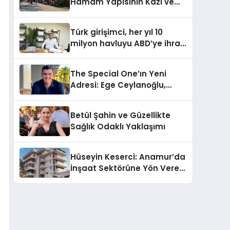
Hamam Yapısının Kazı ve
Onarımı Selectum
Hotels&Resorts’un da
Türk girişimci, her yıl 10
Katkılarıyla Tamamlandı
milyon havluyu ABD’ye ihraç
ediyor
The Special One’ın Yeni
Adresi: Ege Ceylanoğlu,
Casa Fora Beach Resort
Hotel’i Daha İleri Taşımaya
Betül Şahin ve Güzellikte
Geldi!
Sağlık Odaklı Yaklaşımı
Hüseyin Keserci: Anamur’da
İnşaat Sektörüne Yön Veren
İsim