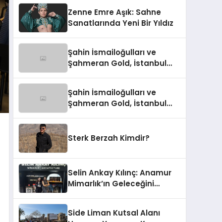
Zenne Emre Aşık: Sahne
Sanatlarında Yeni Bir Yıldız
Şahin İsmailoğulları ve
Şahmeran Gold, İstanbul
Altın Fuarı’nda Sektöre
Damga Vurdu
Şahin İsmailoğulları ve
Şahmeran Gold, İstanbul
Altın Fuarı’nda Sektöre
Damga Vurdu
Sterk Berzah Kimdir?
Selin Ankay Kılınç: Anamur
Mimarlık’ın Geleceğini
Şekillendiren Yöneticisi
Side Liman Kutsal Alanı