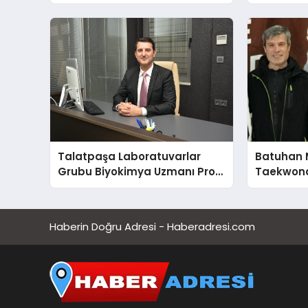
Farkındalığın ve Sınırların
Dr. Ahme
Gücünü Anlatıyor
Talatpaşa Laboratuvarlar
Batuhan 
Grubu Biyokimya Uzmanı Prof.
Taekwond
Dr. Ahmet Var
Yumruğu
Haberin Doğru Adresi - Haberadresi.com