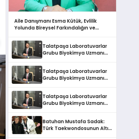
Aile Danışmanı Esma Kütük, Evlilik
Yolunda Bireysel Farkındalığın ve
Sınırların Gücünü Anlatıyor
Talatpaşa Laboratuvarlar
Grubu Biyokimya Uzmanı
Prof. Dr. Ahmet Var
Talatpaşa Laboratuvarlar
Grubu Biyokimya Uzmanı
Prof. Dr. Ahmet Var
Talatpaşa Laboratuvarlar
Grubu Biyokimya Uzmanı
Prof. Dr. Ahmet Var
Batuhan Mustafa Sadak:
Türk Taekwondosunun Altın
Yumruğu