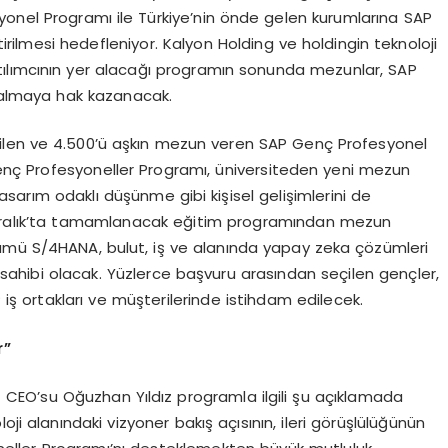
nel Programı ile Türkiye’nin önde gelen kurumlarına SAP
rilmesi hedefleniyor. Kalyon Holding ve holdingin teknoloji
katılımcının yer alacağı programın sonunda mezunlar, SAP
ı almaya hak kazanacak.
ilen ve 4.500’ü aşkın mezun veren SAP Genç Profesyonel
nç Profesyoneller Programı, üniversiteden yeni mezun
 tasarım odaklı düşünme gibi kişisel gelişimlerini de
1 Aralık’ta tamamlanacak eğitim programından mezun
ümü S/4HANA, bulut, iş ve alanında yapay zeka çözümleri
ın sahibi olacak. Yüzlerce başvuru arasından seçilen gençler,
ş ortakları ve müşterilerinde istihdam edilecek.
r”
 CEO’su Oğuzhan Yıldız programla ilgili şu açıklamada
ji alanındaki vizyoner bakış açısının, ileri görüşlülüğünün