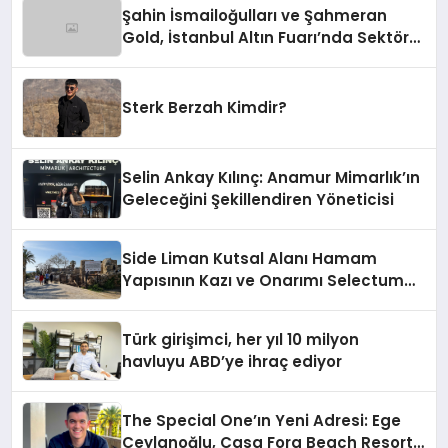
Şahin İsmailoğulları ve Şahmeran
Gold, İstanbul Altın Fuarı’nda Sektöre
Damga Vurdu
Sterk Berzah Kimdir?
Selin Ankay Kılınç: Anamur Mimarlık’ın
Geleceğini Şekillendiren Yöneticisi
Side Liman Kutsal Alanı Hamam
Yapısının Kazı ve Onarımı Selectum
Hotels&Resorts’un da Katkılarıyla
Tamamlandı
Türk girişimci, her yıl 10 milyon
havluyu ABD’ye ihraç ediyor
The Special One’ın Yeni Adresi: Ege
Ceylanoğlu, Casa Fora Beach Resort