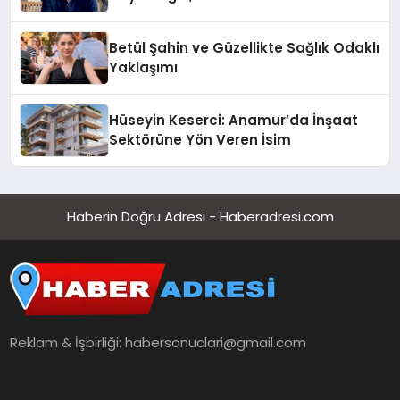
Hotel’i Daha İleri Taşımaya Geldi!
Betül Şahin ve Güzellikte Sağlık Odaklı
Yaklaşımı
Hüseyin Keserci: Anamur’da İnşaat
Sektörüne Yön Veren İsim
Haberin Doğru Adresi - Haberadresi.com
Reklam & İşbirliği:
habersonuclari@gmail.com