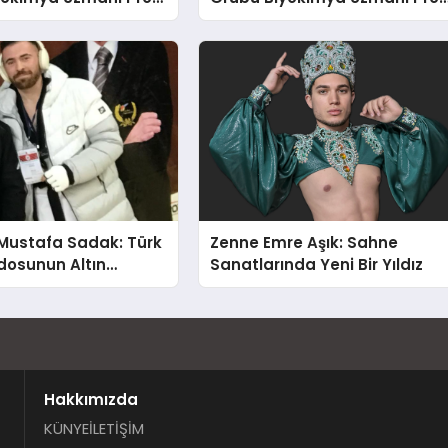
t Var
Dr. Ahmet Var
Mustafa Sadak: Türk
Zenne Emre Aşık: Sahne
osunun Altın
Sanatlarında Yeni Bir Yıldız
Hakkımızda
KÜNYE
İLETİŞİM