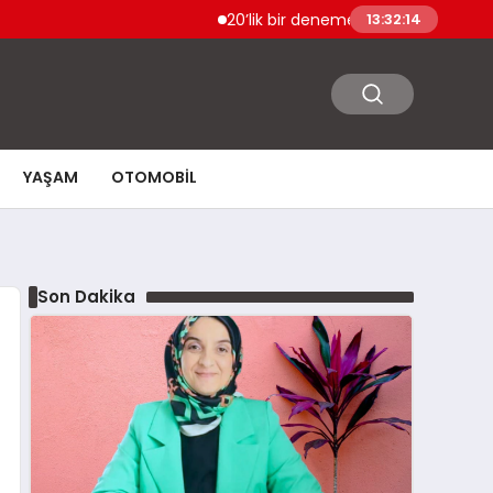
20’lik bir deneme olsun istersen bize bir i
13:32:15
YAŞAM
OTOMOBIL
Son Dakika