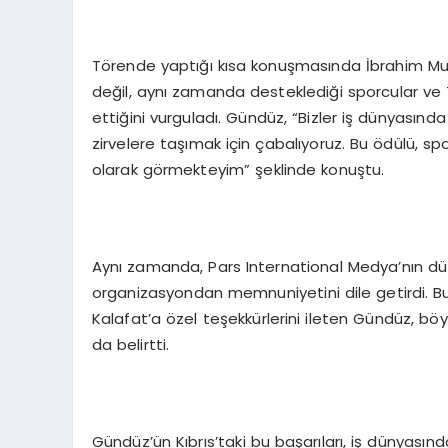
Törende yaptığı kısa konuşmasında İbrahim Mur
değil, aynı zamanda desteklediği sporcular ve 
ettiğini vurguladı. Gündüz, “Bizler iş dünyasın
zirvelere taşımak için çabalıyoruz. Bu ödülü, s
olarak görmekteyim” şeklinde konuştu.
Aynı zamanda, Pars International Medya’nın düz
organizasyondan memnuniyetini dile getirdi. B
Kalafat’a özel teşekkürlerini ileten Gündüz, bö
da belirtti.
Gündüz’ün Kıbrıs’taki bu başarıları, iş dünyasındak