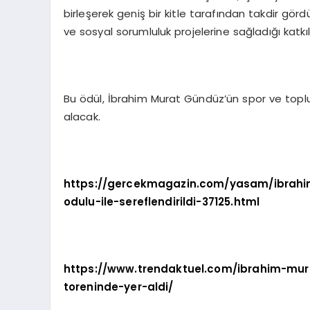
birleşerek geniş bir kitle tarafından takdir gör
ve sosyal sorumluluk projelerine sağladığı katk
Bu ödül, İbrahim Murat Gündüz’ün spor ve toplum
alacak.
https://gercekmagazin.com/yasam/ibrahim
odulu-ile-sereflendirildi-37125.html
https://www.trendaktuel.com/ibrahim-mu
toreninde-yer-aldi/