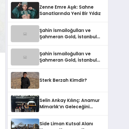
Zenne Emre Aşık: Sahne
Sanatlarında Yeni Bir Yıldız
Şahin İsmailoğulları ve
Şahmeran Gold, İstanbul
Altın Fuarı’nda Sektöre
Damga Vurdu
Şahin İsmailoğulları ve
Şahmeran Gold, İstanbul
Altın Fuarı’nda Sektöre
Damga Vurdu
Sterk Berzah Kimdir?
Selin Ankay Kılınç: Anamur
Mimarlık’ın Geleceğini
Şekillendiren Yöneticisi
Side Liman Kutsal Alanı