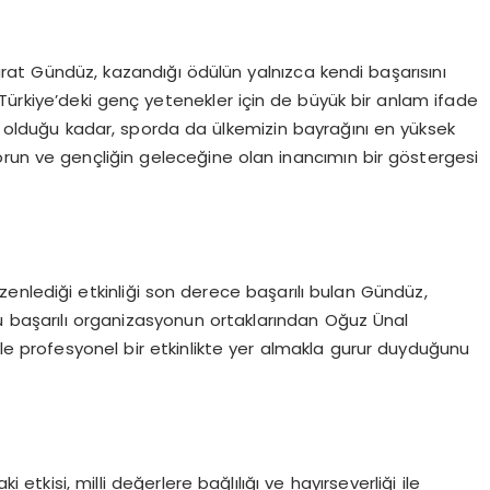
at Gündüz, kazandığı ödülün yalnızca kendi başarısını
Türkiye’deki genç yetenekler için de büyük bir anlam ifade
da olduğu kadar, sporda da ülkemizin bayrağını en yüksek
porun ve gençliğin geleceğine olan inancımın bir göstergesi
enlediği etkinliği son derece başarılı bulan Gündüz,
u başarılı organizasyonun ortaklarından Oğuz Ünal
yle profesyonel bir etkinlikte yer almakla gurur duyduğunu
i etkisi, milli değerlere bağlılığı ve hayırseverliği ile