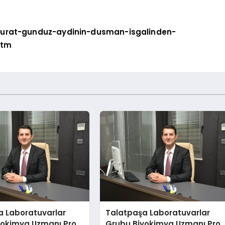
urat-gunduz-aydinin-dusman-isgalinden-
htm
a Laboratuvarlar
Talatpaşa Laboratuvarlar
yokimya Uzmanı Prof.
Grubu Biyokimya Uzmanı Prof