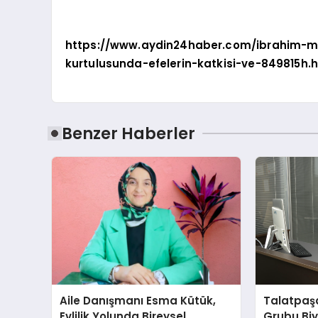
https://www.aydin24haber.com/ibrahim-m
kurtulusunda-efelerin-katkisi-ve-849815h.
Benzer Haberler
Aile Danışmanı Esma Kütük,
Talatpaş
Evlilik Yolunda Bireysel
Grubu Bi