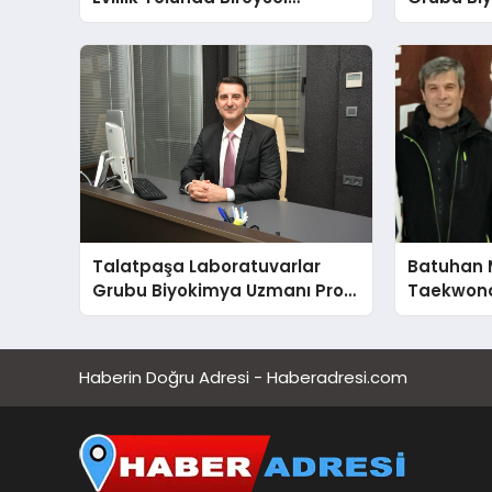
Farkındalığın ve Sınırların
Dr. Ahme
Gücünü Anlatıyor
Talatpaşa Laboratuvarlar
Batuhan 
Grubu Biyokimya Uzmanı Prof.
Taekwond
Dr. Ahmet Var
Yumruğu
Haberin Doğru Adresi - Haberadresi.com