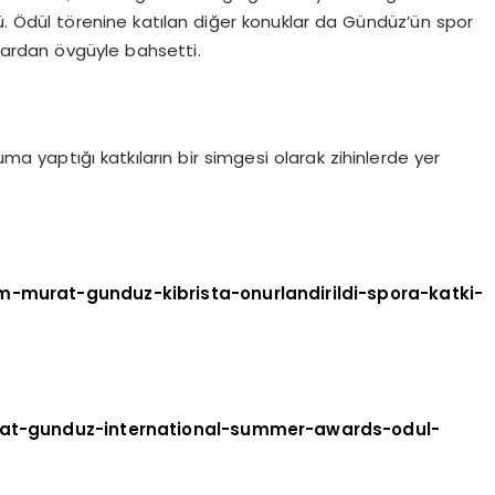
dü. Ödül törenine katılan diğer konuklar da Gündüz’ün spor
ılardan övgüyle bahsetti.
a yaptığı katkıların bir simgesi olarak zihinlerde yer
-murat-gunduz-kibrista-onurlandirildi-spora-katki-
rat-gunduz-international-summer-awards-odul-