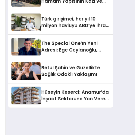
Hamam Yapısının Kazı ve
Onarımı Selectum
Hotels&Resorts’un da
Türk girişimci, her yıl 10
Katkılarıyla Tamamlandı
milyon havluyu ABD’ye ihraç
ediyor
The Special One’ın Yeni
Adresi: Ege Ceylanoğlu,
Casa Fora Beach Resort
Hotel’i Daha İleri Taşımaya
Betül Şahin ve Güzellikte
Geldi!
Sağlık Odaklı Yaklaşımı
Hüseyin Keserci: Anamur’da
İnşaat Sektörüne Yön Veren
İsim