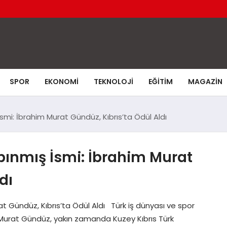
SPOR
EKONOMI
TEKNOLOJI
EĞITIM
MAGAZIN
smi: İbrahim Murat Gündüz, Kıbrıs’ta Ödül Aldı
bınmış İsmi: İbrahim Murat
dı
t Gündüz, Kıbrıs’ta Ödül Aldı Türk iş dünyası ve spor
m Murat Gündüz, yakın zamanda Kuzey Kıbrıs Türk