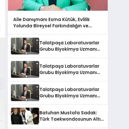
Aile Danışmanı Esma Kütük, Evlilik
Yolunda Bireysel Farkındalığın ve
Sınırların Gücünü Anlatıyor
Talatpaşa Laboratuvarlar
Grubu Biyokimya Uzmanı
Prof. Dr. Ahmet Var
Talatpaşa Laboratuvarlar
Grubu Biyokimya Uzmanı
Prof. Dr. Ahmet Var
Talatpaşa Laboratuvarlar
Grubu Biyokimya Uzmanı
Prof. Dr. Ahmet Var
Batuhan Mustafa Sadak:
Türk Taekwondosunun Altın
Yumruğu