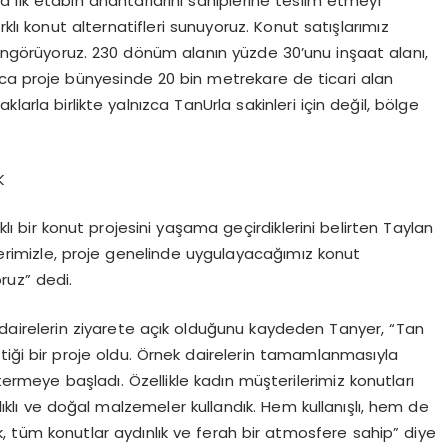
ında ilk etabın anahtarlarını sahiplerine teslim etmeyi
arklı konut alternatifleri sunuyoruz. Konut satışlarımız
örüyoruz. 230 dönüm alanın yüzde 30’unu inşaat alanı,
yrıca proje bünyesinde 20 bin metrekare de ticari alan
larla birlikte yalnızca TanUrla sakinleri için değil, bölge
K
ı bir konut projesini yaşama geçirdiklerini belirten Taylan
elerimizle, proje genelinde uygulayacağımız konut
ruz” dedi.
dairelerin ziyarete açık olduğunu kaydeden Tanyer, “Tan
ttiği bir proje oldu. Örnek dairelerin tamamlanmasıyla
termeye başladı. Özellikle kadın müşterilerimiz konutları
ağlıklı ve doğal malzemeler kullandık. Hem kullanışlı, hem de
k, tüm konutlar aydınlık ve ferah bir atmosfere sahip” diye