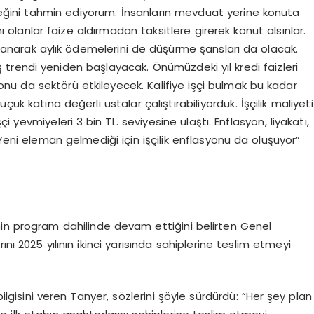
eğini tahmin ediyorum. İnsanların mevduat yerine konuta
anlar faize aldırmadan taksitlere girerek konut alsınlar.
lanarak aylık ödemelerini de düşürme şansları da olacak.
rtış trendi yeniden başlayacak. Önümüzdeki yıl kredi faizleri
yonu da sektörü etkileyecek. Kalifiye işçi bulmak bu kadar
uk katına değerli ustalar çalıştırabiliyorduk. İşçilik maliyeti
şçi yevmiyeleri 3 bin TL. seviyesine ulaştı. Enflasyon, liyakatı,
 Yeni eleman gelmediği için işçilik enflasyonu da oluşuyor”
nin program dahilinde devam ettiğini belirten Genel
nı 2025 yılının ikinci yarısında sahiplerine teslim etmeyi
bilgisini veren Tanyer, sözlerini şöyle sürdürdü: “Her şey plan