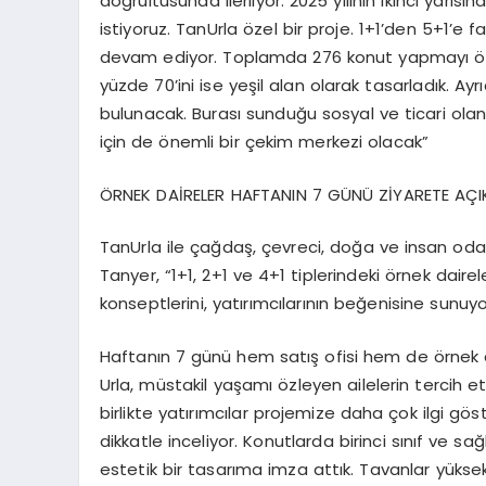
doğrultusunda ilerliyor. 2025 yılının ikinci yarıs
istiyoruz. TanUrla özel bir proje. 1+1’den 5+1’e f
devam ediyor. Toplamda 276 konut yapmayı öng
yüzde 70’ini ise yeşil alan olarak tasarladık. A
bulunacak. Burası sunduğu sosyal ve ticari olanak
için de önemli bir çekim merkezi olacak”
ÖRNEK DAİRELER HAFTANIN 7 GÜNÜ ZİYARETE AÇI
TanUrla ile çağdaş, çevreci, doğa ve insan odakl
Tanyer, “1+1, 2+1 ve 4+1 tiplerindeki örnek dair
konseptlerini, yatırımcılarının beğenisine sunuyo
Haftanın 7 günü hem satış ofisi hem de örnek 
Urla, müstakil yaşamı özleyen ailelerin tercih e
birlikte yatırımcılar projemize daha çok ilgi gös
dikkatle inceliyor. Konutlarda birinci sınıf ve s
estetik bir tasarıma imza attık. Tavanlar yükse