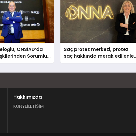
eloğlu, ÖNSİAD’da
Saç protez merkezi, protez
lişkilerinden Sorumlu
saç hakkında merak edilenler
şkan Yardımcısı Oldu
anlattı
Hakkımızda
KÜNYE
İLETİŞİM