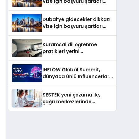
Vize için başvuru şartları
değişti
Dubai’ye gidecekler dikkat!
Vize için başvuru şartları
değişti
Kuramsal dil öğrenme
pratikleri yerini
performansa dayalı
iletişime bırakıyor
INFLOW Global Summit,
dünyaca ünlü Influencerları
İstanbul’da buluşturuyor
SESTEK yeni çözümü ile,
çağrı merkezlerinde
kapasite planlama
verimliliğini 4 kat artırıyor