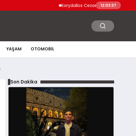
Korydallos Cezaevi’nde Türk Mahkumlar İsyan
12:03:38
YAŞAM
OTOMOBIL
”
Son Dakika