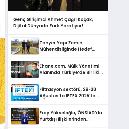
Genç Girişimci Ahmet Çağrı Koçak,
Dijital Dünyada Fark Yaratıyor!
Tanyer Yapı Zemin
Mühendisliğinde Hedef
Büyüttü
Ehane.com, Mülk Yönetimi
Alanında Türkiye’de Bir İlki
Gerçekleştirmek İçin
Yayında
Filtrasyon sektörü, 28-30
Ağustos’ta IFTEX 2025’te
buluşacak
Eray Yükseloğlu, ÖNSİAD’da
Yurtdışı İlişkilerinden
Sorumlu Genel Başkan