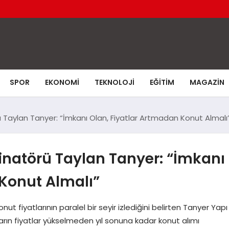
SPOR
EKONOMI
TEKNOLOJI
EĞITIM
MAGAZIN
Taylan Tanyer: “İmkanı Olan, Fiyatlar Artmadan Konut Almalı
inatörü Taylan Tanyer: “İmkanı
 Konut Almalı”
t fiyatlarının paralel bir seyir izlediğini belirten Tanyer Yapı
rın fiyatlar yükselmeden yıl sonuna kadar konut alımı