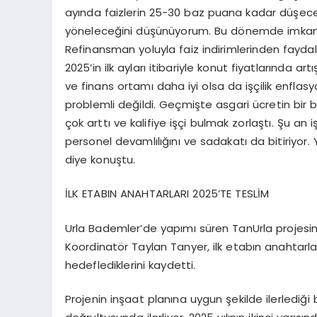
ayında faizlerin 25-30 baz puana kadar düşec
yöneleceğini düşünüyorum. Bu dönemde imkanı ol
Refinansman yoluyla faiz indirimlerinden fayda
2025’in ilk ayları itibariyle konut fiyatlarında a
ve finans ortamı daha iyi olsa da işçilik enflas
problemli değildi. Geçmişte asgari ücretin bir buç
çok arttı ve kalifiye işçi bulmak zorlaştı. Şu an i
personel devamlılığını ve sadakatı da bitiriyor.
diye konuştu.
İLK ETABIN ANAHTARLARI 2025’TE TESLİM
Urla Bademler’de yapımı süren TanUrla projesi
Koordinatör Taylan Tanyer, ilk etabın anahtarları
hedeflediklerini kaydetti.
Projenin inşaat planına uygun şekilde ilerlediği 