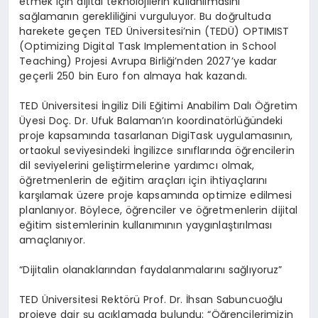
etmek için dijital teknolojilerin kullanılmasını
sağlamanın gerekliliğini vurguluyor. Bu doğrultuda
harekete geçen TED Üniversitesi’nin (TEDÜ) OPTIMIST
(Optimizing Digital Task Implementation in School
Teaching) Projesi Avrupa Birliği’nden 2027’ye kadar
geçerli 250 bin Euro fon almaya hak kazandı.
TED Üniversitesi İngiliz Dili Eğitimi Anabilim Dalı Öğretim
Üyesi Doç. Dr. Ufuk Balaman’ın koordinatörlüğündeki
proje kapsamında tasarlanan DigiTask uygulamasının,
ortaokul seviyesindeki İngilizce sınıflarında öğrencilerin
dil seviyelerini geliştirmelerine yardımcı olmak,
öğretmenlerin de eğitim araçları için ihtiyaçlarını
karşılamak üzere proje kapsamında optimize edilmesi
planlanıyor. Böylece, öğrenciler ve öğretmenlerin dijital
eğitim sistemlerinin kullanımının yaygınlaştırılması
amaçlanıyor.
“Dijitalin olanaklarından faydalanmalarını sağlıyoruz”
TED Üniversitesi Rektörü Prof. Dr. İhsan Sabuncuoğlu
projeye dair şu açıklamada bulundu: “Öğrencilerimizin