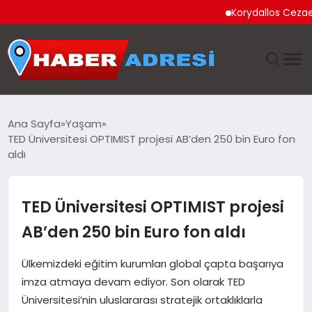
Korydallos Cezaevi’nde
ANASAYFA
Ana Sayfa
Yaşam
TED Üniversitesi OPTIMIST projesi AB’den 250 bin Euro fon
GÜNDEM
aldı
SPOR
TED Üniversitesi OPTIMIST projesi
EKONOMI
AB’den 250 bin Euro fon aldı
TEKNOLOJI
Ülkemizdeki eğitim kurumları global çapta başarıya
imza atmaya devam ediyor. Son olarak TED
EĞITIM
Üniversitesi’nin uluslararası stratejik ortaklıklarla