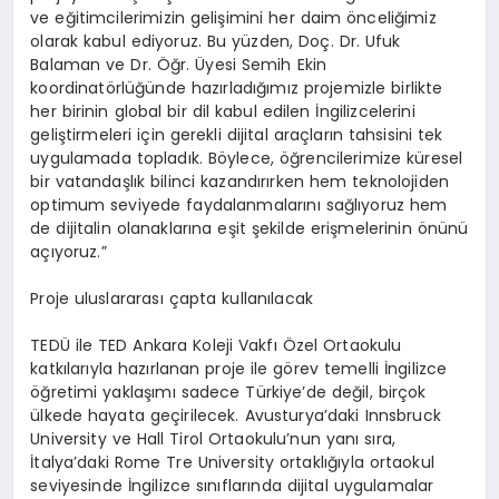
ve eğitimcilerimizin gelişimini her daim önceliğimiz
olarak kabul ediyoruz. Bu yüzden, Doç. Dr. Ufuk
Balaman ve Dr. Öğr. Üyesi Semih Ekin
koordinatörlüğünde hazırladığımız projemizle birlikte
her birinin global bir dil kabul edilen İngilizcelerini
geliştirmeleri için gerekli dijital araçların tahsisini tek
uygulamada topladık. Böylece, öğrencilerimize küresel
bir vatandaşlık bilinci kazandırırken hem teknolojiden
optimum seviyede faydalanmalarını sağlıyoruz hem
de dijitalin olanaklarına eşit şekilde erişmelerinin önünü
açıyoruz.”
Proje uluslararası çapta kullanılacak
TEDÜ ile TED Ankara Koleji Vakfı Özel Ortaokulu
katkılarıyla hazırlanan proje ile görev temelli İngilizce
öğretimi yaklaşımı sadece Türkiye’de değil, birçok
ülkede hayata geçirilecek. Avusturya’daki Innsbruck
University ve Hall Tirol Ortaokulu’nun yanı sıra,
İtalya’daki Rome Tre University ortaklığıyla ortaokul
seviyesinde İngilizce sınıflarında dijital uygulamalar