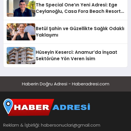
The Special One’ın Yeni Adresi: Ege
Ceylanoğlu, Casa Fora Beach Resort
Hotel’i Daha İleri Taşımaya Geldi!
Betül Şahin ve Güzellikte Sağlık Odaklı
Yaklaşımı
Hüseyin Keserci: Anamur’da İnşaat
Sektörüne Yön Veren İsim
Haberin Doğru Adresi - Haberadresi.com
Reklam & İşbirliği:
habersonuclari@gmail.com