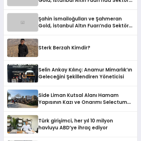
Gold, İstanbul Altın Fuarı’nda Sektöre
Damga Vurdu
Şahin İsmailoğulları ve Şahmeran
Gold, İstanbul Altın Fuarı’nda Sektöre
Damga Vurdu
Sterk Berzah Kimdir?
Selin Ankay Kılınç: Anamur Mimarlık’ın
Geleceğini Şekillendiren Yöneticisi
Side Liman Kutsal Alanı Hamam
Yapısının Kazı ve Onarımı Selectum
Hotels&Resorts’un da Katkılarıyla
Tamamlandı
Türk girişimci, her yıl 10 milyon
havluyu ABD’ye ihraç ediyor