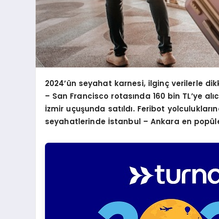
2024
’ün seyahat karnesi, ilginç verilerle dik
– San Francisco rotasında 160 bin TL
’
ye alı
İzmir uçuşunda satıldı. Feribot yolculukları
n
seyahatlerinde İstanbul – Ankara en popüle