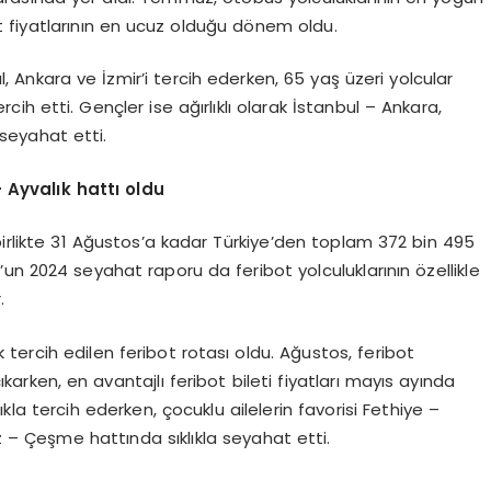
t fiyatlarının en ucuz olduğu dönem oldu.
l, Ankara ve İzmir’i tercih ederken, 65 yaş üzeri yolcular
ih etti. Gençler ise ağırlıklı olarak İstanbul – Ankara,
 seyahat etti.
 – Ayval
ı
k hatt
ı oldu
birlikte 31 Ağustos’a kadar Türkiye’den toplam 372 bin 495
un 2024 seyahat raporu da feribot yolculuklarının özellikle
.
k tercih edilen feribot rotası oldu. Ağustos, feribot
karken, en avantajlı feribot bileti fiyatları mayıs ayında
ıkla tercih ederken, çocuklu ailelerin favorisi Fethiye –
z – Çeşme hattında sıklıkla seyahat etti.