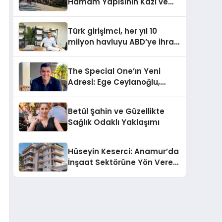
Hamam Yapısının Kazı ve
Onarımı Selectum
Hotels&Resorts’un da
Türk girişimci, her yıl 10
Katkılarıyla Tamamlandı
milyon havluyu ABD’ye ihraç
ediyor
The Special One’ın Yeni
Adresi: Ege Ceylanoğlu,
Casa Fora Beach Resort
Hotel’i Daha İleri Taşımaya
Betül Şahin ve Güzellikte
Geldi!
Sağlık Odaklı Yaklaşımı
Hüseyin Keserci: Anamur’da
İnşaat Sektörüne Yön Veren
İsim