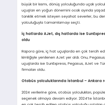
büyük bir kısmı, dönüş yolculuğunda uçak yolculu
uçuşları en yoğun dönemini ocak ayında yaşadı. 
tanıklık etmek isteyen seyahat severler, bu de
yolculuğuyla tamamlamayı seçti.
İç hatlarda AJet, dış hatlarda ise SunExpres
oldu
Rapora göre, iç hat uçuşlarda en çok tercih edi
kimliğiyle yenilenen AJet yer aldı. Onu, Pegasus
uçuşlarda ise SunExpress, Pegasus, AJet ve Türk 
firmaları oldu.
Otobüs yolculuklarında İstanbul – Ankara r
2024 verilerine göre, otobüs yolculukları, popül
seçenek olmaya devam ediyor. 2024’te İstanbul
en çok tercih edilen otobüs yolculuğu rotaları