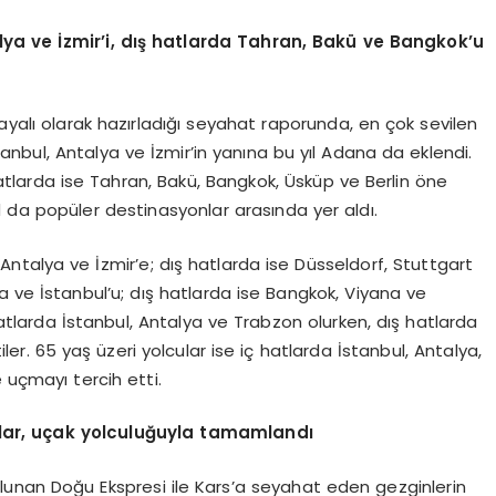
lya ve İzmir
’
i, d
ış hatlarda Tahran, Bakü
ve Bangkok
’
u
dayalı olarak hazırladığı seyahat raporunda, en çok sevilen
tanbul, Antalya ve İzmir’in yanına bu yıl Adana da eklendi.
atlarda ise Tahran, Bakü, Bangkok, Üsküp ve Berlin öne
d da popüler destinasyonlar arasında yer aldı.
 Antalya ve İzmir’e; dış hatlarda ise Düsseldorf, Stuttgart
lya ve İstanbul’u; dış hatlarda ise Bangkok, Viyana ve
 hatlarda İstanbul, Antalya ve Trabzon olurken, dış hatlarda
er. 65 yaş üzeri yolcular ise iç hatlarda İstanbul, Antalya,
 uçmayı tercih etti.
lar, uçak yolculuğuyla tamamlandı
bulunan Doğu Ekspresi ile Kars’a seyahat eden gezginlerin