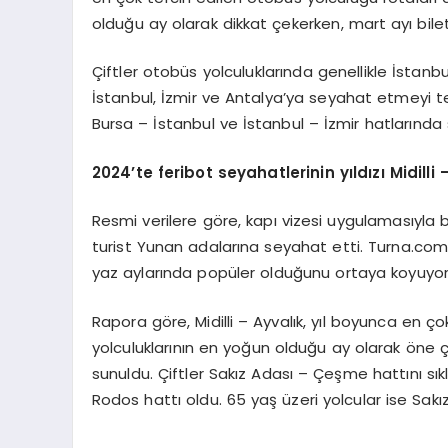
olduğu ay olarak dikkat çekerken, mart ayı bile
Çiftler otobüs yolculuklarında genellikle İstanbu
İstanbul, İzmir ve Antalya’ya seyahat etmeyi terc
Bursa – İstanbul ve İstanbul – İzmir hatlarında
2024
’
te feribot seyahatlerinin yıldızı
Midilli
Resmi verilere göre, kapı vizesi uygulamasıyla 
turist Yunan adalarına seyahat etti. Turna.com’
yaz aylarında popüler olduğunu ortaya koyuyor
Rapora göre, Midilli – Ayvalık, yıl boyunca en ço
yolculuklarının en yoğun olduğu ay olarak öne çı
sunuldu. Çiftler Sakız Adası – Çeşme hattını sıkl
Rodos hattı oldu. 65 yaş üzeri yolcular ise Sakı