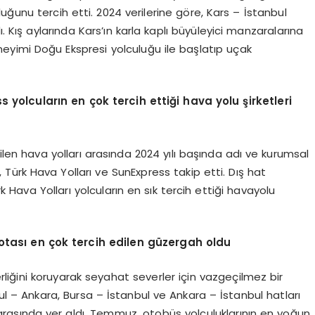
ğunu tercih etti. 2024 verilerine göre, Kars – İstanbul
Kış aylarında Kars’ın karla kaplı büyüleyici manzaralarına
neyimi Doğu Ekspresi yolculuğu ile başlatıp uçak
s yolcuları
n en
çok tercih ettiği hava yolu şirketleri
len hava yolları arasında 2024 yılı başında adı ve kurumsal
, Türk Hava Yolları ve SunExpress takip etti. Dış hat
Hava Yolları yolcuların en sık tercih ettiği havayolu
otası en çok tercih edilen güzergah oldu
erliğini koruyarak seyahat severler için vazgeçilmez bir
 – Ankara, Bursa – İstanbul ve Ankara – İstanbul hatları
 arasında yer aldı. Temmuz, otobüs yolculuklarının en yoğun