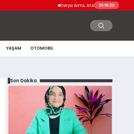
Derya Arms, İstanbul Prohunt 2026’da yeni nes
23:19:22
YAŞAM
OTOMOBIL
Son Dakika