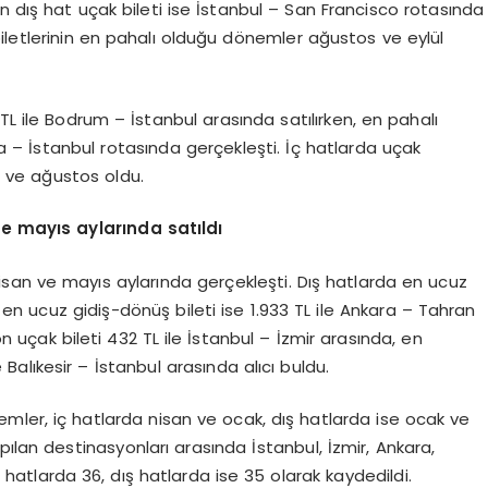
n dış hat uçak bileti ise İstanbul – San Francisco rotasında
biletlerinin en pahalı olduğu dönemler ağustos ve eylül
 TL ile Bodrum – İstanbul arasında satılırken, en pahalı
ara – İstanbul rotasında gerçekleşti. İç hatlarda uçak
 ve ağustos oldu.
ve mayıs aylarında satıldı
nisan ve mayıs aylarında gerçekleşti. Dış hatlarda en ucuz
, en ucuz gidiş-dönüş bileti ise 1.933 TL ile Ankara – Tahran
n uçak bileti 432 TL ile İstanbul – İzmir arasında, en
 Balıkesir – İstanbul arasında alıcı buldu.
emler, iç hatlarda nisan ve ocak, dış hatlarda ise ocak ve
yapılan destinasyonları arasında İstanbul, İzmir, Ankara,
hatlarda 36, dış hatlarda ise 35 olarak kaydedildi.