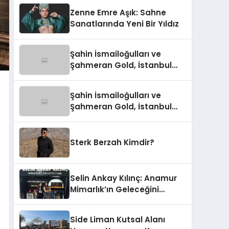
Zenne Emre Aşık: Sahne
Sanatlarında Yeni Bir Yıldız
Şahin İsmailoğulları ve
Şahmeran Gold, İstanbul
Altın Fuarı’nda Sektöre
Damga Vurdu
Şahin İsmailoğulları ve
Şahmeran Gold, İstanbul
Altın Fuarı’nda Sektöre
Damga Vurdu
Sterk Berzah Kimdir?
Selin Ankay Kılınç: Anamur
Mimarlık’ın Geleceğini
Şekillendiren Yöneticisi
Side Liman Kutsal Alanı