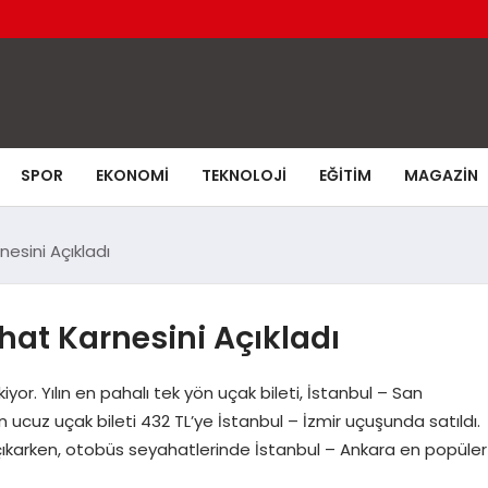
SPOR
EKONOMI
TEKNOLOJI
EĞITIM
MAGAZIN
esini Açıkladı
at Karnesini Açıkladı
iyor. Yılın en pahalı tek yön uçak bileti, İstanbul – San
en ucuz uçak bileti 432 TL’ye İstanbul – İzmir uçuşunda satıldı.
ne çıkarken, otobüs seyahatlerinde İstanbul – Ankara en popüler