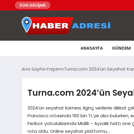
SON GELİŞME
ANASAYFA
GÜNDEM
Ana Sayfa
Yaşam
Turna.com 2024’ün Seyahat Karn
Turna.com 2024’ün Seyah
2024’ün seyahat karnesi, ilginç verilerle dikkat çek
Francisco rotasında 160 bin TL’ye alıcı bulurken, 
Feribot yolculuklarında Midilli – Ayvalık hattı ö
rota oldu. Online seyahat platformu…