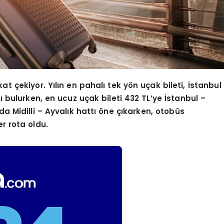
kat çekiyor. Yılın en pahalı tek y
ö
n uçak bileti, İstanbul
cı bulurken, en ucuz uçak bileti 432 TL
’
ye İstanbul –
da Midilli – Ayval
ı
k hatt
ı öne çıkarken, otobüs
r rota oldu.