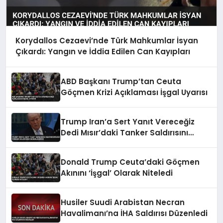
Korydallos Cezaevi’nde Türk Mahkumlar İsyan
Çıkardı: Yangın ve İddia Edilen Can Kayıpları
ABD Başkanı Trump’tan Ceuta
Göçmen Krizi Açıklaması İşgal Uyarısı
Trump Iran’a Sert Yanıt Vereceğiz
Dedi Mısır’daki Tanker Saldırısını
Değerlendirdi
Donald Trump Ceuta’daki Göçmen
Akınını ‘İşgal’ Olarak Niteledi
Husiler Suudi Arabistan Necran
Havalimanı’na İHA Saldırısı Düzenledi