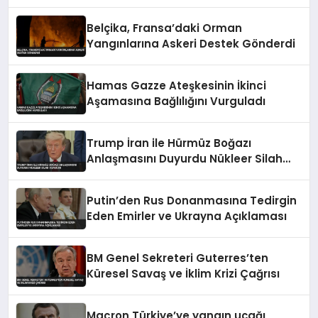
Belçika, Fransa’daki Orman
Yangınlarına Askeri Destek Gönderdi
Hamas Gazze Ateşkesinin İkinci
Aşamasına Bağlılığını Vurguladı
Trump İran ile Hürmüz Boğazı
Anlaşmasını Duyurdu Nükleer Silah
Vurgusu
Putin’den Rus Donanmasına Tedirgin
Eden Emirler ve Ukrayna Açıklaması
BM Genel Sekreteri Guterres’ten
Küresel Savaş ve İklim Krizi Çağrısı
Macron Türkiye’ye yangın uçağı