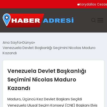
Korydallos Cezaevi’nde
ANASAYFA
Ana Sayfa
Dünya
Venezuela Devlet Başkanlığı Seçimini Nicolas Maduro
GÜNDEM
Kazandı
SPOR
Venezuela Devlet Başkanlığı
EKONOMI
Seçimini Nicolas Maduro
Kazandı
TEKNOLOJI
Maduro, Üçüncü Kez Devlet Başkanı Seçildi
EĞITIM
Venezuela Ulusal Seçim Konseyi (CNE) Başkanı Elvis