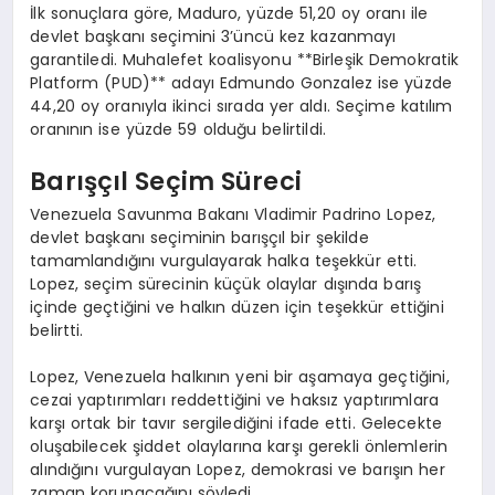
İlk sonuçlara göre, Maduro, yüzde 51,20 oy oranı ile
devlet başkanı seçimini 3’üncü kez kazanmayı
garantiledi. Muhalefet koalisyonu **Birleşik Demokratik
Platform (PUD)** adayı Edmundo Gonzalez ise yüzde
44,20 oy oranıyla ikinci sırada yer aldı. Seçime katılım
oranının ise yüzde 59 olduğu belirtildi.
Barışçıl Seçim Süreci
Venezuela Savunma Bakanı Vladimir Padrino Lopez,
devlet başkanı seçiminin barışçıl bir şekilde
tamamlandığını vurgulayarak halka teşekkür etti.
Lopez, seçim sürecinin küçük olaylar dışında barış
içinde geçtiğini ve halkın düzen için teşekkür ettiğini
belirtti.
Lopez, Venezuela halkının yeni bir aşamaya geçtiğini,
cezai yaptırımları reddettiğini ve haksız yaptırımlara
karşı ortak bir tavır sergilediğini ifade etti. Gelecekte
oluşabilecek şiddet olaylarına karşı gerekli önlemlerin
alındığını vurgulayan Lopez, demokrasi ve barışın her
zaman korunacağını söyledi.