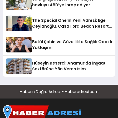
havluyu ABD’ye ihraç ediyor
The Special One’ın Yeni Adresi: Ege
Ceylanoğlu, Casa Fora Beach Resort
Hotel’i Daha İleri Taşımaya Geldi!
Betül Şahin ve Güzellikte Sağlık Odaklı
Yaklaşımı
Hüseyin Keserci: Anamur’da İnşaat
Sektörüne Yön Veren İsim
Haberin Doğru Adresi - Haberadresi.com