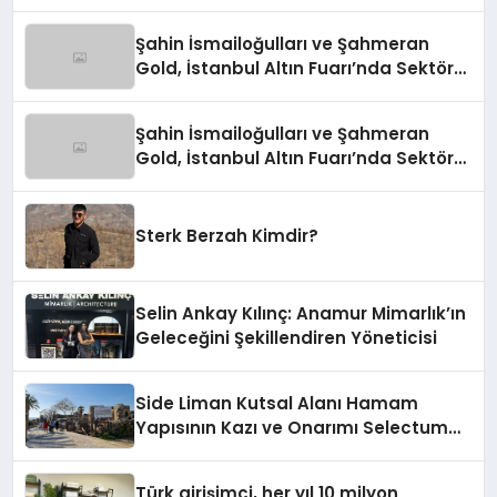
Şahin İsmailoğulları ve Şahmeran
Gold, İstanbul Altın Fuarı’nda Sektöre
Damga Vurdu
Şahin İsmailoğulları ve Şahmeran
Gold, İstanbul Altın Fuarı’nda Sektöre
Damga Vurdu
Sterk Berzah Kimdir?
Selin Ankay Kılınç: Anamur Mimarlık’ın
Geleceğini Şekillendiren Yöneticisi
Side Liman Kutsal Alanı Hamam
Yapısının Kazı ve Onarımı Selectum
Hotels&Resorts’un da Katkılarıyla
Tamamlandı
Türk girişimci, her yıl 10 milyon