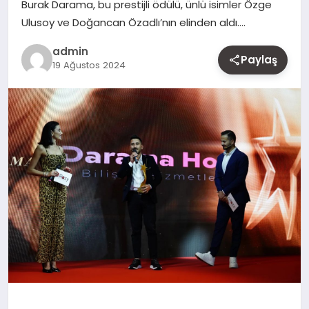
Burak Darama, bu prestijli ödülü, ünlü isimler Özge
MAGAZIN
Ulusoy ve Doğancan Özadlı’nın elinden aldı….
admin
YAŞAM
Paylaş
19 Ağustos 2024
OTOMOBIL