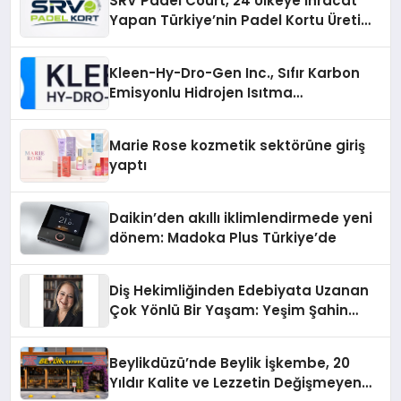
SRV Padel Court, 24 Ülkeye İhracat
Yapan Türkiye’nin Padel Kortu Üretim
Gücü
Kleen-Hy-Dro-Gen Inc., Sıfır Karbon
Emisyonlu Hidrojen Isıtma
Teknolojisinde ISO ve TSSA
Düzenleyici Onaylarını Aldı
Marie Rose kozmetik sektörüne giriş
yaptı
Daikin’den akıllı iklimlendirmede yeni
dönem: Madoka Plus Türkiye’de
Diş Hekimliğinden Edebiyata Uzanan
Çok Yönlü Bir Yaşam: Yeşim Şahin
Yaman
Beylikdüzü’nde Beylik İşkembe, 20
Yıldır Kalite ve Lezzetin Değişmeyen