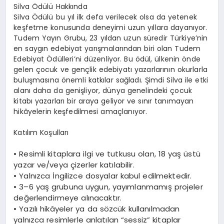
Silva
Ödülü Hakkında
Silva
Ödülü
bu yıl ilk defa verilecek olsa da
yetenek
keşfetme konusunda deneyimi uzun yıllara dayanıyor.
Tudem
Yayın Grubu
, 23 yıldan uzun süredir Türkiye’nin
en saygın edebiyat yarışmalarından biri olan
Tudem
Edebiyat Ödülleri
’
ni düzenliyor. Bu ödül, ülkenin önde
gelen çocuk ve gençlik edebiyatı yazarlarının okurlarla
buluşmasına önemli katkılar sağladı. Şimdi
Silva
ile
etki
alanı
daha da genişl
iyor
, dünya genelindeki
çocuk
kitabı yazarları
bir araya geliyor ve sınır tanımayan
hikâyeleri
n keşfedilmesi amaçlanıyor.
Katılım Koşulları
•
Resimli kitaplara ilgi ve tutkusu olan
, 18 yaş üstü
yazar ve/veya çizerler katılabilir.
•
Yalnızca
İngilizce dosyalar kabul edilmektedir.
•
3–6 yaş grubuna uygun
,
yayımlanmamış projeler
değerlendirmeye alınacaktır.
•
Yazılı hikâyeler ya da sözcük kullanılmadan
yalnızca resimlerle anlatılan “sessiz” kitaplar