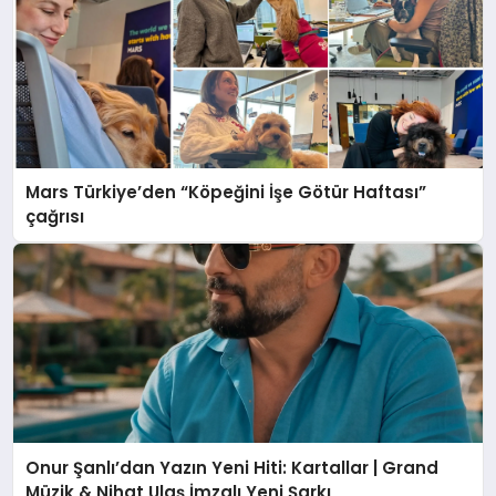
Mars Türkiye’den “Köpeğini İşe Götür Haftası”
çağrısı
Onur Şanlı’dan Yazın Yeni Hiti: Kartallar | Grand
Müzik & Nihat Ulaş İmzalı Yeni Şarkı