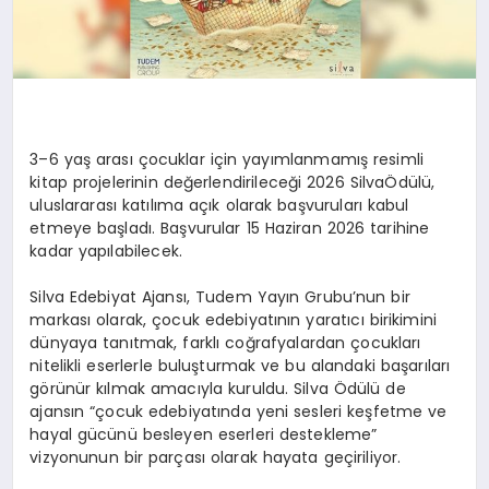
3–6 yaş arası çocuklar için yayımlanmamış resimli
kitap projelerinin değerlendirileceği
2026
Silva
Ödülü
,
uluslararası katılıma açık olarak başvuruları kabul
etmeye başladı. Başvurular
15 Haziran 2026
tarihine
kadar yapılabilecek.
Silva
Edebiyat Ajansı
,
Tudem
Yayın Grubu’nun bi
r
markası
olarak, ç
ocuk edebiyatının yaratıcı birikimini
dünyaya tanıtmak, farklı coğrafyalardan çocukları
nitelikli eserlerle buluşturmak ve bu alandaki başarıları
görünür kılmak amacıyla kuruldu.
Silva
Ödülü de
ajansın “çocuk edebiyatında yeni sesleri keşfetme ve
hayal gücünü besleyen eserleri destekleme”
vizyonunun bir parçası olarak hayata geçiriliyor.