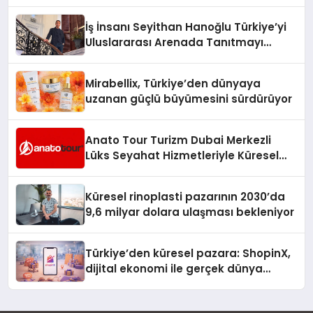
Adresi
İş İnsanı Seyithan Hanoğlu Türkiye’yi
Uluslararası Arenada Tanıtmayı
Hedefliyor
Mirabellix, Türkiye’den dünyaya
uzanan güçlü büyümesini sürdürüyor
Anato Tour Turizm Dubai Merkezli
Lüks Seyahat Hizmetleriyle Küresel
Turizmde Öne Çıkıyor
Küresel rinoplasti pazarının 2030’da
9,6 milyar dolara ulaşması bekleniyor
Türkiye’den küresel pazara: ShopinX,
dijital ekonomi ile gerçek dünya
alışverişini bir araya getirmeyi
hedefliyor