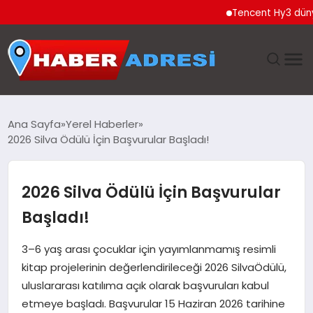
Tencent Hy3 dünya gen
ANASAYFA
Ana Sayfa
Yerel Haberler
2026 Silva Ödülü İçin Başvurular Başladı!
GÜNDEM
SPOR
2026 Silva Ödülü İçin Başvurular
Başladı!
EKONOMI
3–6 yaş arası çocuklar için yayımlanmamış resimli
TEKNOLOJI
kitap projelerinin değerlendirileceği 2026 SilvaÖdülü,
uluslararası katılıma açık olarak başvuruları kabul
EĞITIM
etmeye başladı. Başvurular 15 Haziran 2026 tarihine