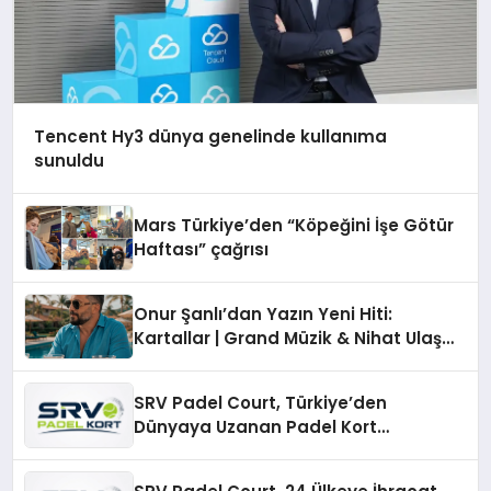
Tencent Hy3 dünya genelinde kullanıma
sunuldu
Mars Türkiye’den “Köpeğini İşe Götür
Haftası” çağrısı
Onur Şanlı’dan Yazın Yeni Hiti:
Kartallar | Grand Müzik & Nihat Ulaş
İmzalı Yeni Şarkı
SRV Padel Court, Türkiye’den
Dünyaya Uzanan Padel Kort
Üretiminde Güvenin Adresi