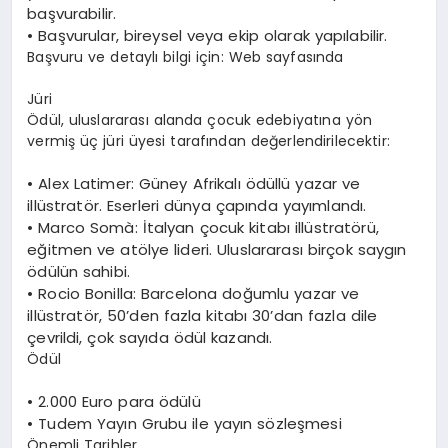
başvurabilir.
•
Başvurular, b
ireysel veya ekip olarak
yapılabilir.
Başvuru ve detaylı bilgi için: Web sayfasında
Jüri
Ödül, uluslararası alanda çocuk edebiyatına yön
vermiş üç jüri üyesi tarafından değerlendirilecektir:
•
Alex
Latimer
: Güney Afrikalı ödüllü yazar ve
illüstratör. Eserleri dünya çapında yayımlandı.
•
Marco
Somà
: İtalyan çocuk kitabı illüstratörü,
eğitmen ve atölye lideri.
Uluslararası birçok saygın
ödülün sahibi.
•
Rocio
Bonilla
: Barcelona doğumlu yazar ve
illüstratör, 50’den fazla kitabı 30’dan fazla dile
çevrildi, çok sayıda ödül kazandı.
Ödül
•
2.000
Euro
para ödülü
•
Tudem
Yayın Grubu ile yayın sözleşmesi
Önemli Tarihler