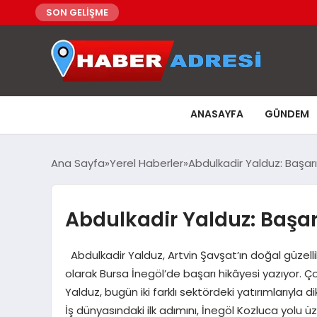
SON GELİŞME
ANASAYFA
GÜNDEM
Ana Sayfa
Yerel Haberler
Abdulkadir Yalduz: Başarı
Abdulkadir Yalduz: Başarı
Abdulkadir Yalduz, Artvin Şavşat’ın doğal güzelli
olarak Bursa İnegöl’de başarı hikâyesi yazıyor. Ço
Yalduz, bugün iki farklı sektördeki yatırımlarıyla d
İş dünyasındaki ilk adımını, İnegöl Kozluca yolu 