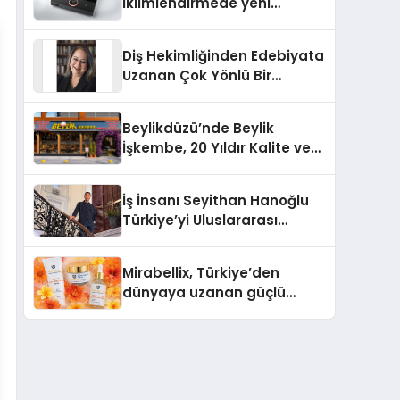
iklimlendirmede yeni
dönem: Madoka Plus
Türkiye’de
Diş Hekimliğinden Edebiyata
Uzanan Çok Yönlü Bir
Yaşam: Yeşim Şahin Yaman
Beylikdüzü’nde Beylik
İşkembe, 20 Yıldır Kalite ve
Lezzetin Değişmeyen Adresi
İş İnsanı Seyithan Hanoğlu
Türkiye’yi Uluslararası
Arenada Tanıtmayı
Hedefliyor
Mirabellix, Türkiye’den
dünyaya uzanan güçlü
büyümesini sürdürüyor