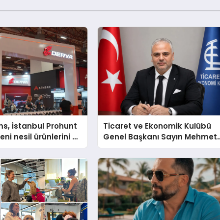
s, İstanbul Prohunt
Ticaret ve Ekonomik Kulübü
ni nesil ürünlerini ve
Genel Başkanı Sayın Mehmet
arka vizyonunu
Ulutaş, ekonomiye dair yaptığ
açıklamada şunları kaydetti: