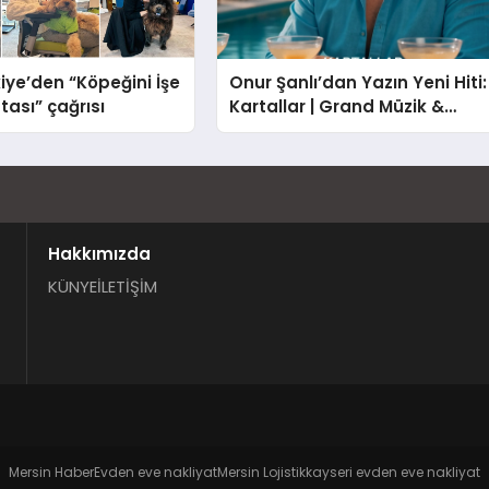
iye’den “Köpeğini İşe
Onur Şanlı’dan Yazın Yeni Hiti:
tası” çağrısı
Kartallar | Grand Müzik &
Nihat Ulaş İmzalı Yeni Şarkı
Hakkımızda
KÜNYE
İLETİŞİM
Mersin Haber
Evden eve nakliyat
Mersin Lojistik
kayseri evden eve nakliyat