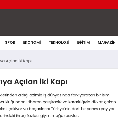
SPOR
EKONOMI
TEKNOLOJI
EĞITIM
MAGAZIN
ya Açılan İki Kapı
ya Açılan İki Kapı
klerinden aldığı azimle iş dünyasında fark yaratan bir isim
cukluğundan itibaren çalışkanlık ve kararlılığıyla dikkat çeken
ikkat çekiyor ve başarılarını Türkiye’nin dört bir yanına yayıyor.
üzerindeki ihraç fazlası giyim mağazasıyla…