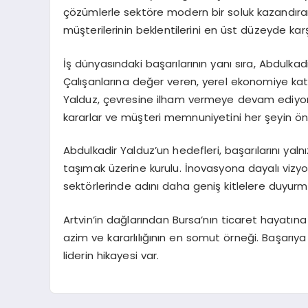
çözümlerle sektöre modern bir soluk kazandıran 
müşterilerinin beklentilerini en üst düzeyde karşı
İş dünyasındaki başarılarının yanı sıra, Abdulkadir
Çalışanlarına değer veren, yerel ekonomiye kat
Yalduz, çevresine ilham vermeye devam ediyor. O
kararlar ve müşteri memnuniyetini her şeyin ön
Abdulkadir Yalduz’un hedefleri, başarılarını yaln
taşımak üzerine kurulu. İnovasyona dayalı vizyo
sektörlerinde adını daha geniş kitlelere duyurma
Artvin’in dağlarından Bursa’nın ticaret hayatın
azim ve kararlılığının en somut örneği. Başarıya aç
liderin hikayesi var.