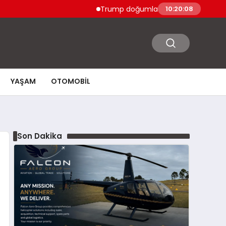
Trump doğumla vatandaşlık ve doğum turizmi 
10:20:09
YAŞAM
OTOMOBIL
Son Dakika