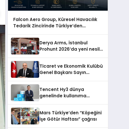
Falcon Aero Group, Küresel Havacılık
Tedarik Zincirinde Türkiye’den
Dünyaya Açılıyor
Derya Arms, İstanbul
Prohunt 2026’da yeni nesil
ürünlerini ve global marka
vizyonunu sergiledi
Ticaret ve Ekonomik Kulübü
Genel Başkanı Sayın
Mehmet Ulutaş, ekonomiye
dair yaptığı açıklamada
Tencent Hy3 dünya
şunları kaydetti:
genelinde kullanıma
sunuldu
Mars Türkiye’den “Köpeğini
İşe Götür Haftası” çağrısı