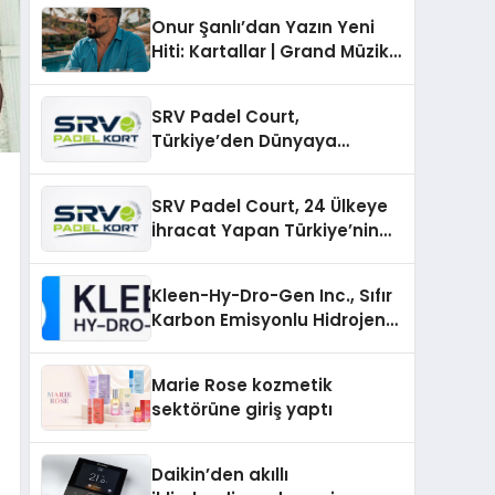
Onur Şanlı’dan Yazın Yeni
Hiti: Kartallar | Grand Müzik
& Nihat Ulaş İmzalı Yeni Şarkı
SRV Padel Court,
Türkiye’den Dünyaya
Uzanan Padel Kort
Üretiminde Güvenin Adresi
SRV Padel Court, 24 Ülkeye
İhracat Yapan Türkiye’nin
Padel Kortu Üretim Gücü
Kleen-Hy-Dro-Gen Inc., Sıfır
Karbon Emisyonlu Hidrojen
Isıtma Teknolojisinde ISO ve
TSSA Düzenleyici Onaylarını
Marie Rose kozmetik
Aldı
sektörüne giriş yaptı
Daikin’den akıllı