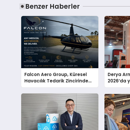
Benzer Haberler
Falcon Aero Group, Küresel
Derya Arm
Havacılık Tedarik Zincirinde
2026’da ye
Türkiye’den Dünyaya Açılıyor
global m
sergiledi