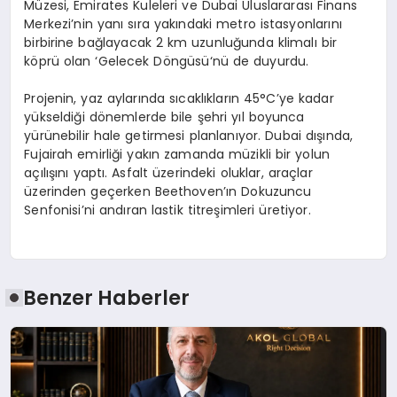
M
ü
zesi, Emirates Kuleleri ve Dubai Uluslararas
ı
Finans
Merkezi’nin yan
ı
s
ı
ra yak
ı
ndaki metro istasyonlar
ı
n
ı
birbirine ba
ğ
layacak 2 km uzunlu
ğ
unda klimal
ı
bir
k
ö
pr
ü
olan ‘Gelecek D
ö
ng
ü
s
ü
‘n
ü
de duyurdu.
Projenin, yaz aylar
ı
nda s
ı
cakl
ı
klar
ı
n 45
°
C’ye kadar
y
ü
kseldi
ğ
i d
ö
nemlerde bile
ş
ehri y
ı
l boyunca
y
ü
r
ü
nebilir hale getirmesi
planlan
ı
yor
. Dubai d
ışı
nda,
Fujairah emirli
ğ
i yak
ı
n zamanda m
ü
zikli bir yolun
a
çı
l
ışı
n
ı
yapt
ı
. Asfalt
ü
zerindeki oluklar, ara
ç
lar
ü
zerinden ge
ç
erken Beethoven’
ı
n Dokuzuncu
Senfonisi’ni and
ı
ran lastik titre
ş
imleri
ü
retiyor.
Benzer Haberler