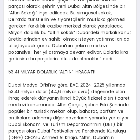
par
ç
as
ı
olarak,
ş
ehrin yeni Dubai Alt
ı
n B
ö
lgesi’nde bir
“
Alt
ı
n Soka
ğı”
in
ş
a edilecek. Bu simgesel sokak,
Deira’da turistlerin ve ziyaret
ç
ilerin mutlaka g
ö
rmesi
gereken farkl
ı
bir cazibe merkezi olarak yarat
ı
lacak.
Milyon dolarl
ı
k bu
“
alt
ı
n sokak
”
Dubai
’
deki markal
ı
konut
ü
reticilerinden ev sahibi olmak isteyen yat
ı
r
ı
mc
ı
lar
ı
da
ate
ş
leyecek
çü
nk
ü
Dubai
’
nin
ç
ekim merkezi
potansiyeli her y
ı
l
artmaya devam ediyor
. Dolarla kira
getirisine bu projelerin etkisi
de
olacakt
ı
r.
”
dedi.
53,41 MILYAR DOLARLIK
“
ALTIN
”
IHRACATI!
Dubai Medya Ofisi’ne g
ö
re, BAE, 2024-2025 y
ı
llar
ı
nda
53,41 milyar dolar (44,6 milyar avro) de
ğ
erinde alt
ı
n
ihra
ç
ederek d
ü
nyan
ı
n ikinci b
ü
y
ü
k fiziksel alt
ı
n ticaret
merkezi konumunda. Alt
ı
n
Ç
ar
şı
s
ı
,
ş
ehrin Eski
Ş
ehrinde
pop
ü
ler bir turistik mekan olup, baharat, parf
ü
m ve
antikalara adanm
ış
di
ğ
er pazarlar
ı
n yan
ı
nda yer al
ı
yor.
Dubai Ekonomi ve Turizm Departman
ı
‘n
ı
n (DET) bir
par
ç
as
ı
olan Dubai Festivaller ve Perakende Kurulu
ş
u
(DFRE) CEO’su Ahmed Al Khaja,
“
Alt
ı
n, Dubai’nin