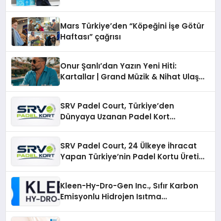
Mars Türkiye’den “Köpeğini İşe Götür
Haftası” çağrısı
Onur Şanlı’dan Yazın Yeni Hiti:
Kartallar | Grand Müzik & Nihat Ulaş
İmzalı Yeni Şarkı
SRV Padel Court, Türkiye’den
Dünyaya Uzanan Padel Kort
Üretiminde Güvenin Adresi
SRV Padel Court, 24 Ülkeye İhracat
Yapan Türkiye’nin Padel Kortu Üretim
Gücü
Kleen-Hy-Dro-Gen Inc., Sıfır Karbon
Emisyonlu Hidrojen Isıtma
Teknolojisinde ISO ve TSSA
Düzenleyici Onaylarını Aldı