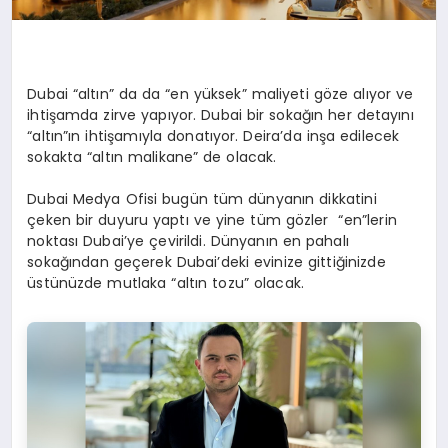
Dubai
“
alt
ı
n
”
da da
“
en y
ü
ksek
”
maliyeti g
ö
ze al
ı
yor ve
ihti
ş
amda zirve yap
ı
yor. Dubai bir soka
ğı
n her detay
ı
n
ı
“
alt
ı
n
”ı
n ihti
ş
am
ı
yla donat
ı
yor. Deira’da in
ş
a edilecek
sokakta
“
alt
ı
n malikane
”
de olacak.
Dubai Medya Ofisi bug
ü
n t
ü
m d
ü
nyan
ı
n dikkatini
ç
eken bir duyuru yapt
ı
ve yine t
ü
m g
ö
zler
“
en
”
lerin
noktas
ı
Dubai
’
ye
ç
evirildi. D
ü
nyan
ı
n en pahal
ı
soka
ğı
ndan ge
ç
erek Dubai
’
deki evinize gitti
ğ
inizde
ü
st
ü
n
ü
zde mutlaka
“
alt
ı
n tozu
”
olacak.