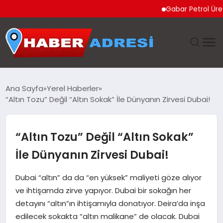
Gabar Petrol Üretiminde 
ANASAYFA
Ana Sayfa
Yerel Haberler
“Altın Tozu” Değil “Altın Sokak” İle Dünyanın Zirvesi Dubai!
GÜNDEM
SPOR
“Altın Tozu” Değil “Altın Sokak”
İle Dünyanın Zirvesi Dubai!
EKONOMI
Dubai “altın” da da “en yüksek” maliyeti göze alıyor
TEKNOLOJI
ve ihtişamda zirve yapıyor. Dubai bir sokağın her
detayını “altın”ın ihtişamıyla donatıyor. Deira’da inşa
EĞITIM
edilecek sokakta “altın malikane” de olacak. Dubai