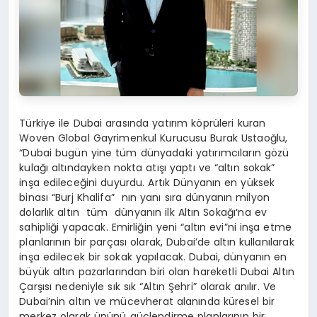
T
ü
rkiye ile Dubai aras
ı
nda yat
ı
r
ı
m k
ö
pr
ü
leri kuran
Woven Global Gayrimenkul Kurucusu Burak Ustao
ğ
lu
,
“
Dubai bug
ü
n yine t
ü
m d
ü
nyadaki yat
ı
r
ı
mc
ı
lar
ı
n g
ö
z
ü
kula
ğı
alt
ı
ndayken nokta at
ışı
yapt
ı
ve
“
alt
ı
n sokak
”
in
ş
a edilece
ğ
ini duyurdu. Art
ı
k D
ü
nyan
ı
n en y
ü
ksek
binas
ı “
Burj Khalifa
”
n
ı
n yan
ı
s
ı
ra d
ü
nyan
ı
n milyon
dolarl
ı
k alt
ı
n t
ü
m d
ü
nyan
ı
n ilk Alt
ı
n Soka
ğı
‘na ev
sahipli
ğ
i yapacak. Emirli
ğ
in yeni “alt
ı
n evi”ni in
ş
a etme
planlar
ı
n
ı
n bir par
ç
as
ı
olarak, Dubai’de alt
ı
n kullan
ı
larak
in
ş
a edilecek bir sokak yap
ı
lacak. Dubai, d
ü
nyan
ı
n en
b
ü
y
ü
k alt
ı
n pazarlar
ı
ndan biri olan hareketli Dubai Alt
ı
n
Ç
ar
şı
s
ı
nedeniyle s
ı
k s
ı
k “Alt
ı
n
Ş
ehri” olarak an
ı
l
ı
r. Ve
Dubai’nin alt
ı
n ve m
ü
cevherat alan
ı
nda k
ü
resel bir
merkez olarak
ü
n
ü
n
ü
g
üç
lendirme planlar
ı
n
ı
n bir