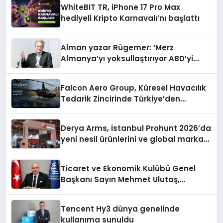
WhiteBIT TR, iPhone 17 Pro Max
hediyeli Kripto Karnavalı’nı başlattı
Alman yazar Rügemer: ‘Merz
Almanya’yı yoksullaştırıyor ABD’yi
zenginleştiriyor’
Falcon Aero Group, Küresel Havacılık
Tedarik Zincirinde Türkiye’den
Dünyaya Açılıyor
Derya Arms, İstanbul Prohunt 2026’da
yeni nesil ürünlerini ve global marka
vizyonunu sergiledi
Ticaret ve Ekonomik Kulübü Genel
Başkanı Sayın Mehmet Ulutaş,
ekonomiye dair yaptığı açıklamada
şunları kaydetti:
Tencent Hy3 dünya genelinde
kullanıma sunuldu