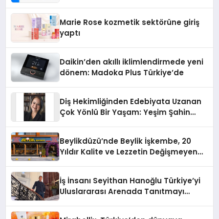
Teknolojisinde ISO ve TSSA
Düzenleyici Onaylarını Aldı
Marie Rose kozmetik sektörüne giriş
yaptı
Daikin’den akıllı iklimlendirmede yeni
dönem: Madoka Plus Türkiye’de
Diş Hekimliğinden Edebiyata Uzanan
Çok Yönlü Bir Yaşam: Yeşim Şahin
Yaman
Beylikdüzü’nde Beylik İşkembe, 20
Yıldır Kalite ve Lezzetin Değişmeyen
Adresi
İş İnsanı Seyithan Hanoğlu Türkiye’yi
Uluslararası Arenada Tanıtmayı
Hedefliyor