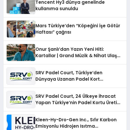
Tencent Hy3 dünya genelinde
kullanıma sunuldu
Mars Türkiye’den “Köpeğini İşe Götür
Haftası” çağrısı
Onur Şanlı’dan Yazın Yeni Hiti:
Kartallar | Grand Müzik & Nihat Ulaş
İmzalı Yeni Şarkı
SRV Padel Court, Türkiye’den
Dünyaya Uzanan Padel Kort
Üretiminde Güvenin Adresi
SRV Padel Court, 24 Ülkeye İhracat
Yapan Türkiye’nin Padel Kortu Üretim
Gücü
Kleen-Hy-Dro-Gen Inc., Sıfır Karbon
Emisyonlu Hidrojen Isıtma