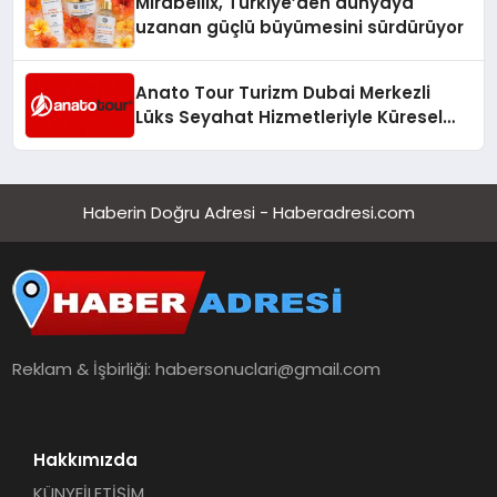
Mirabellix, Türkiye’den dünyaya
uzanan güçlü büyümesini sürdürüyor
Anato Tour Turizm Dubai Merkezli
Lüks Seyahat Hizmetleriyle Küresel
Turizmde Öne Çıkıyor
Haberin Doğru Adresi - Haberadresi.com
Reklam & İşbirliği:
habersonuclari@gmail.com
Hakkımızda
KÜNYE
İLETİŞİM