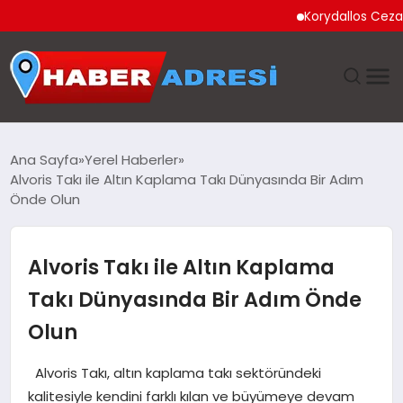
Korydallos Cezaevi’nd
ANASAYFA
Ana Sayfa
Yerel Haberler
Alvoris Takı ile Altın Kaplama Takı Dünyasında Bir Adım
GÜNDEM
Önde Olun
SPOR
Alvoris Takı ile Altın Kaplama
EKONOMI
Takı Dünyasında Bir Adım Önde
Olun
TEKNOLOJI
Alvoris Takı, altın kaplama takı sektöründeki
EĞITIM
kalitesiyle kendini farklı kılan ve büyümeye devam