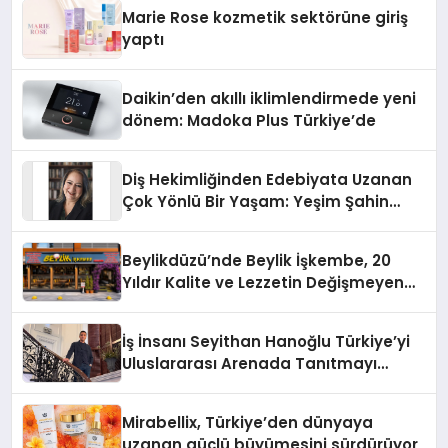
Düzenleyici Onaylarını Aldı
Marie Rose kozmetik sektörüne giriş
yaptı
Daikin’den akıllı iklimlendirmede yeni
dönem: Madoka Plus Türkiye’de
Diş Hekimliğinden Edebiyata Uzanan
Çok Yönlü Bir Yaşam: Yeşim Şahin
Yaman
Beylikdüzü’nde Beylik İşkembe, 20
Yıldır Kalite ve Lezzetin Değişmeyen
Adresi
İş İnsanı Seyithan Hanoğlu Türkiye’yi
Uluslararası Arenada Tanıtmayı
Hedefliyor
Mirabellix, Türkiye’den dünyaya
uzanan güçlü büyümesini sürdürüyor