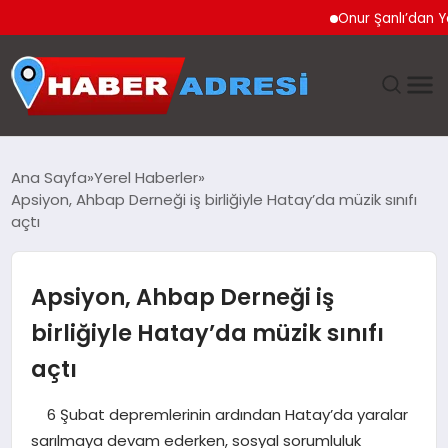
Onur Şanlı’dan Yazın Yen
ANASAYFA
Ana Sayfa
Yerel Haberler
Apsiyon, Ahbap Derneği iş birliğiyle Hatay’da müzik sınıfı
GÜNDEM
açtı
SPOR
Apsiyon, Ahbap Derneği iş
EKONOMI
birliğiyle Hatay’da müzik sınıfı
açtı
TEKNOLOJI
6 Şubat depremlerinin ardından Hatay’da yaralar
EĞITIM
sarılmaya devam ederken, sosyal sorumluluk