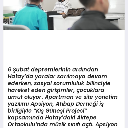
6 Şubat depremlerinin ardından
Hatay
’
da yaralar sarılmaya devam
ederken, sosyal sorumluluk bilinciyle
hareket eden girişimler, çocuklara
umut oluyor. Apartman ve site y
ö
netim
yazılımı Apsiyon, Ahbap Derneğ
i i
ş
birliğiyle
“
Kış Güneşi Projesi”
kapsamında Hatay
’
daki Aktepe
Ortaokulu
’
nda müzik sınıfı açtı. Apsiyon