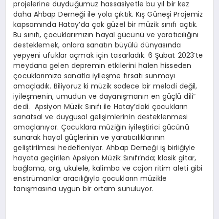
projelerine duyduğumuz hassasiyetle bu yıl bir kez
daha Ahbap Derneği ile yola çıktık. Kış Güneşi Projemiz
kapsamında Hatay’da çok güzel bir müzik sınıfı açtık.
Bu sınıfı, çocuklarımızın hayal gücünü ve yaratıcılığını
desteklemek, onlara sanatın büyülü dünyasında
yepyeni ufuklar açmak için tasarladık. 6 Şubat 2023’te
meydana gelen depremin etkilerini halen hisseden
çocuklarımıza sanatla iyileşme fırsatı sunmayı
amaçladık. Biliyoruz ki müzik sadece bir melodi değil,
iyileşmenin, umudun ve dayanışmanın en güçlü dili”
dedi. Apsiyon Müzik Sınıfı ile Hatay’daki çocukların
sanatsal ve duygusal gelişimlerinin desteklenmesi
amaçlanıyor. Çocuklara müziğin iyileştirici gücünü
sunarak hayal güçlerinin ve yaratıcılıklarının
geliştirilmesi hedefleniyor. Ahbap Derneği iş birliğiyle
hayata geçirilen Apsiyon Müzik Sınıfı’nda; klasik gitar,
bağlama, org, ukulele, kalimba ve cajon ritim aleti gibi
enstrümanlar aracılığıyla çocukların müzikle
tanışmasına uygun bir ortam sunuluyor.