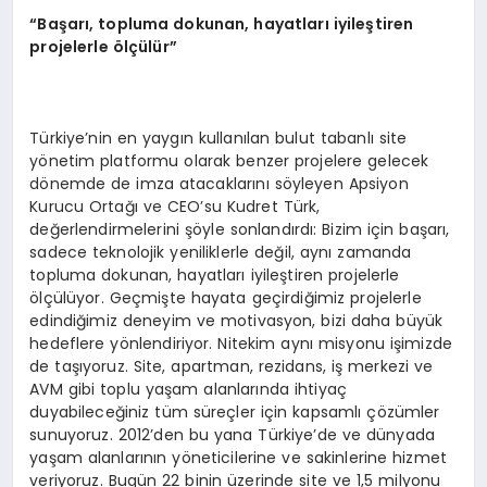
“
Başarı, topluma dokunan, hayatları iyileştiren
projelerle
ö
lçülür”
Türkiye’nin en yaygın kullanılan bulut tabanlı site
yönetim platformu olarak benzer projelere gelecek
dönemde de imza atacaklarını söyleyen Apsiyon
Kurucu Ortağı ve CEO’su Kudret Türk,
değerlendirmelerini şöyle sonlandırdı: Bizim için başarı,
sadece teknolojik yeniliklerle değil, aynı zamanda
topluma dokunan, hayatları iyileştiren projelerle
ölçülüyor. Geçmişte hayata geçirdiğimiz projelerle
edindiğimiz deneyim ve motivasyon, bizi daha büyük
hedeflere yönlendiriyor. Nitekim aynı misyonu işimizde
de taşıyoruz. Site, apartman, rezidans, iş merkezi ve
AVM gibi toplu yaşam alanlarında ihtiyaç
duyabileceğiniz tüm süreçler için kapsamlı çözümler
sunuyoruz. 2012’den bu yana Türkiye’de ve dünyada
yaşam alanlarının yöneticilerine ve sakinlerine hizmet
veriyoruz. Bugün 22 binin üzerinde site ve 1,5 milyonu