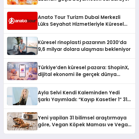
Anato Tour Turizm Dubai Merkezli
Lüks Seyahat Hizmetleriyle Küresel
Turizmde Öne Çıkıyor
Küresel rinoplasti pazarının 2030’da
9,6 milyar dolara ulaşması bekleniyor
Türkiye’den küresel pazara: ShopinX,
dijital ekonomi ile gerçek dünya
alışverişini bir araya getirmeyi
hedefliyor
Ayla Selvi Kendi Kaleminden Yedi
Şarkı Yayımladı: “Kayıp Kasetler 1” 31
Temmuz’da Çıktı
Yeni yapilan 31 bilimsel araştırmaya
göre, Vegan Köpek Maması ve Vegan
Kedi Mamasının İyi Sindirildiğini
Ortaya Koydu