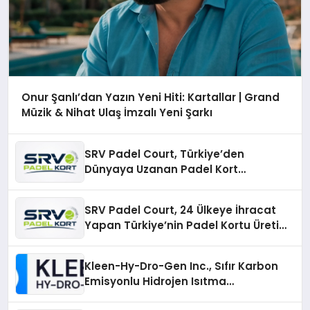
Onur Şanlı’dan Yazın Yeni Hiti: Kartallar | Grand
Müzik & Nihat Ulaş İmzalı Yeni Şarkı
SRV Padel Court, Türkiye’den
Dünyaya Uzanan Padel Kort
Üretiminde Güvenin Adresi
SRV Padel Court, 24 Ülkeye İhracat
Yapan Türkiye’nin Padel Kortu Üretim
Gücü
Kleen-Hy-Dro-Gen Inc., Sıfır Karbon
Emisyonlu Hidrojen Isıtma
Teknolojisinde ISO ve TSSA