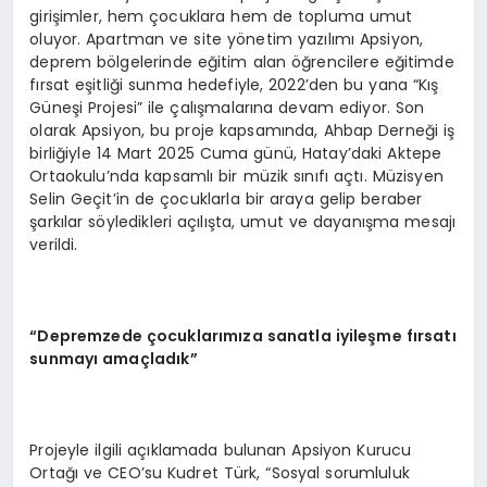
girişimler, hem çocuklara hem de topluma umut
oluyor. Apartman ve site yönetim yazılımı Apsiyon,
deprem bölgelerinde eğitim alan öğrencilere eğitimde
fırsat eşitliği sunma hedefiyle, 2022’den bu yana “Kış
Güneşi Projesi” ile çalışmalarına devam ediyor. Son
olarak Apsiyon, bu proje kapsamında, Ahbap Derneği iş
birliğiyle 14 Mart 2025 Cuma günü, Hatay’daki Aktepe
Ortaokulu’nda kapsamlı bir müzik sınıfı açtı. Müzisyen
Selin Geçit’in de çocuklarla bir araya gelip beraber
şarkılar söyledikleri açılışta, umut ve dayanışma mesajı
verildi.
“
Depremzede çocuklarımıza sanatla iyileş
me f
ırsatı
sunmayı amaçladık”
Projeyle ilgili açıklamada bulunan Apsiyon Kurucu
Ortağı ve CEO’su Kudret Türk, “Sosyal sorumluluk