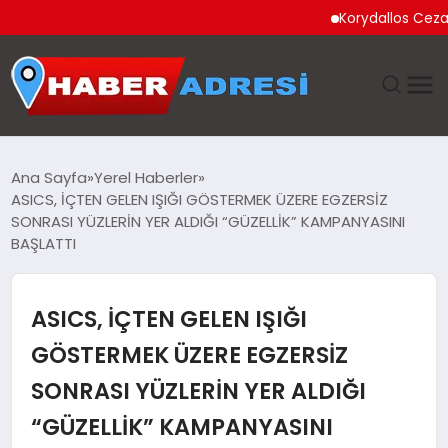
Korydallos Cezaevi’nde 
ANASAYFA
Ana Sayfa
Yerel Haberler
ASICS, İÇTEN GELEN IŞIĞI GÖSTERMEK ÜZERE EGZERSİZ
GÜNDEM
SONRASI YÜZLERİN YER ALDIĞI “GÜZELLİK” KAMPANYASINI
BAŞLATTI
SPOR
ASICS, İÇTEN GELEN IŞIĞI
EKONOMI
GÖSTERMEK ÜZERE EGZERSİZ
TEKNOLOJI
SONRASI YÜZLERİN YER ALDIĞI
EĞITIM
“GÜZELLİK” KAMPANYASINI