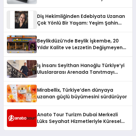
Diş Hekimliğinden Edebiyata Uzanan
Çok Yönlü Bir Yaşam: Yeşim Şahin
Yaman
Beylikdüzü’nde Beylik İşkembe, 20
Yıldır Kalite ve Lezzetin Değişmeyen
Adresi
İş İnsanı Seyithan Hanoğlu Türkiye’yi
Uluslararası Arenada Tanıtmayı
Hedefliyor
Mirabellix, Türkiye’den dünyaya
uzanan güçlü büyümesini sürdürüyor
Anato Tour Turizm Dubai Merkezli
Lüks Seyahat Hizmetleriyle Küresel
Turizmde Öne Çıkıyor