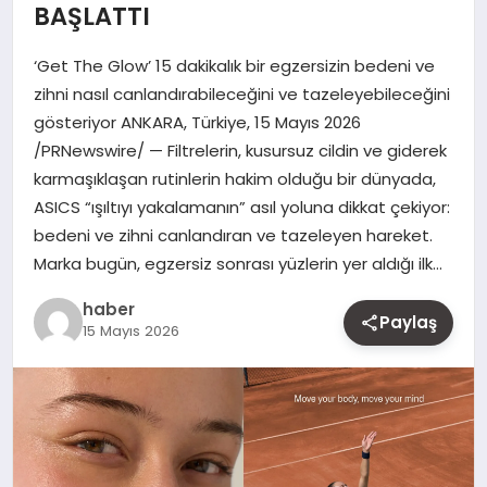
BAŞLATTI
MAGAZIN
‘Get The Glow’ 15 dakikalık bir egzersizin bedeni ve
YAŞAM
zihni nasıl canlandırabileceğini ve tazeleyebileceğini
gösteriyor ANKARA, Türkiye, 15 Mayıs 2026
OTOMOBIL
/PRNewswire/ — Filtrelerin, kusursuz cildin ve giderek
karmaşıklaşan rutinlerin hakim olduğu bir dünyada,
ASICS “ışıltıyı yakalamanın” asıl yoluna dikkat çekiyor:
bedeni ve zihni canlandıran ve tazeleyen hareket.
Marka bugün, egzersiz sonrası yüzlerin yer aldığı ilk…
haber
Paylaş
15 Mayıs 2026