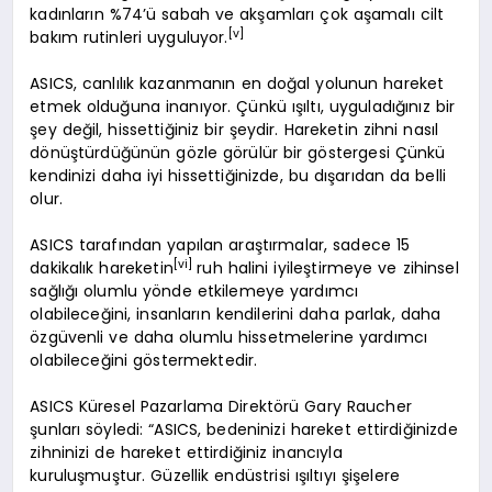
kadınların %74’ü sabah ve akşamları çok aşamalı cilt
[v]
bakım rutinleri uyguluyor.
ASICS, canlılık kazanmanın en doğal yolunun hareket
etmek olduğuna inanıyor. Çünkü ışıltı, uyguladığınız bir
şey değil, hissettiğiniz bir şeydir. Hareketin zihni nasıl
dönüştürdüğünün gözle görülür bir göstergesi Çünkü
kendinizi daha iyi hissettiğinizde, bu dışarıdan da belli
olur.
ASICS tarafından yapılan araştırmalar, sadece 15
[vi]
dakikalık hareketin
ruh halini iyileştirmeye ve zihinsel
sağlığı olumlu yönde etkilemeye yardımcı
olabileceğini, insanların kendilerini daha parlak, daha
özgüvenli ve daha olumlu hissetmelerine yardımcı
olabileceğini göstermektedir.
ASICS Küresel Pazarlama Direktörü Gary Raucher
şunları söyledi: “ASICS, bedeninizi hareket ettirdiğinizde
zihninizi de hareket ettirdiğiniz inancıyla
kuruluşmuştur. Güzellik endüstrisi ışıltıyı şişelere