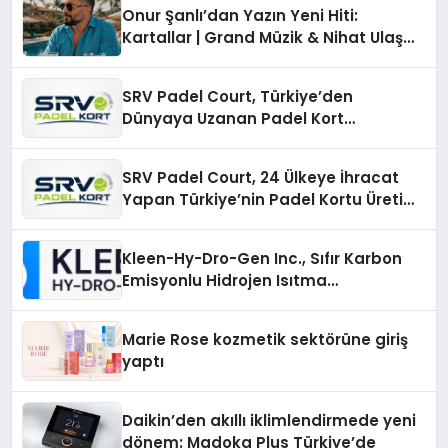
Onur Şanlı’dan Yazın Yeni Hiti:
Kartallar | Grand Müzik & Nihat Ulaş
İmzalı Yeni Şarkı
SRV Padel Court, Türkiye’den
Dünyaya Uzanan Padel Kort
Üretiminde Güvenin Adresi
SRV Padel Court, 24 Ülkeye İhracat
Yapan Türkiye’nin Padel Kortu Üretim
Gücü
Kleen-Hy-Dro-Gen Inc., Sıfır Karbon
Emisyonlu Hidrojen Isıtma
Teknolojisinde ISO ve TSSA
Düzenleyici Onaylarını Aldı
Marie Rose kozmetik sektörüne giriş
yaptı
Daikin’den akıllı iklimlendirmede yeni
dönem: Madoka Plus Türkiye’de