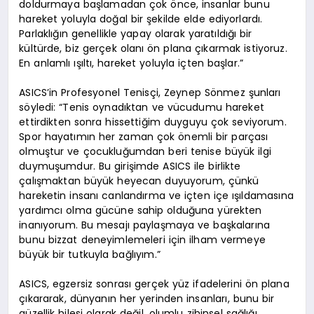
doldurmaya başlamadan çok önce, insanlar bunu
hareket yoluyla doğal bir şekilde elde ediyorlardı.
Parlaklığın genellikle yapay olarak yaratıldığı bir
kültürde, biz gerçek olanı ön plana çıkarmak istiyoruz.
En anlamlı ışıltı, hareket yoluyla içten başlar.”
ASICS’in Profesyonel Tenisçi, Zeynep Sönmez şunları
söyledi: “Tenis oynadıktan ve vücudumu hareket
ettirdikten sonra hissettiğim duyguyu çok seviyorum.
Spor hayatımın her zaman çok önemli bir parçası
olmuştur ve çocukluğumdan beri tenise büyük ilgi
duymuşumdur. Bu girişimde ASICS ile birlikte
çalışmaktan büyük heyecan duyuyorum, çünkü
hareketin insanı canlandırma ve içten içe ışıldamasına
yardımcı olma gücüne sahip olduğuna yürekten
inanıyorum. Bu mesajı paylaşmaya ve başkalarına
bunu bizzat deneyimlemeleri için ilham vermeye
büyük bir tutkuyla bağlıyım.”
ASICS, egzersiz sonrası gerçek yüz ifadelerini ön plana
çıkararak, dünyanın her yerinden insanları, bunu bir
güzellik hilesi olarak değil, olumlu zihinsel sağlığı