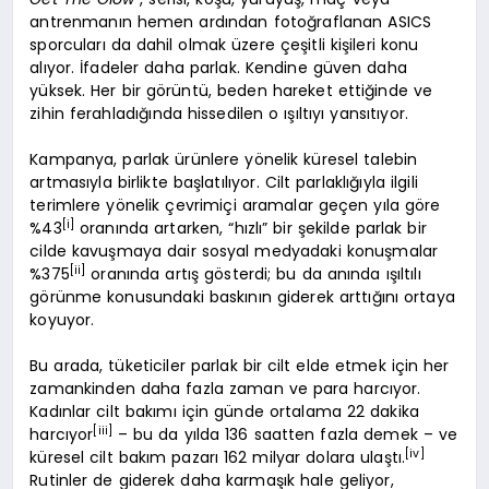
antrenmanın hemen ardından fotoğraflanan ASICS
sporcuları da dahil olmak üzere çeşitli kişileri konu
alıyor. İfadeler daha parlak. Kendine güven daha
yüksek. Her bir görüntü, beden hareket ettiğinde ve
zihin ferahladığında hissedilen o ışıltıyı yansıtıyor.
Kampanya, parlak ürünlere yönelik küresel talebin
artmasıyla birlikte başlatılıyor. Cilt parlaklığıyla ilgili
terimlere yönelik çevrimiçi aramalar geçen yıla göre
[i]
%43
oranında artarken, “hızlı” bir şekilde parlak bir
cilde kavuşmaya dair sosyal medyadaki konuşmalar
[ii]
%375
oranında artış gösterdi; bu da anında ışıltılı
görünme konusundaki baskının giderek arttığını ortaya
koyuyor.
Bu arada, tüketiciler parlak bir cilt elde etmek için her
zamankinden daha fazla zaman ve para harcıyor.
Kadınlar cilt bakımı için günde ortalama 22 dakika
[iii]
harcıyor
– bu da yılda 136 saatten fazla demek – ve
[iv]
küresel cilt bakım pazarı 162 milyar dolara ulaştı.
Rutinler de giderek daha karmaşık hale geliyor,