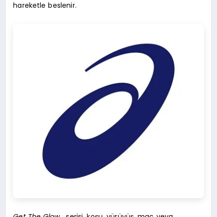
hareketle beslenir.
Get The Glow
, serisi, koşu, yürüyüş, maç veya