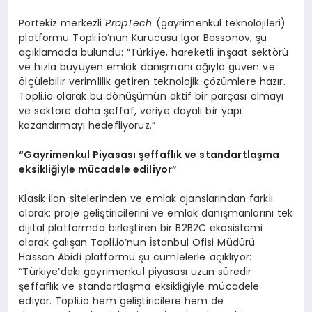
Portekiz merkezli
PropTech
(gayrimenkul teknolojileri)
platformu Topli.io’nun Kurucusu Igor Bessonov, şu
açıklamada bulundu: “Türkiye, hareketli inşaat sektörü
ve hızla büyüyen emlak danışmanı ağıyla güven ve
ölçülebilir verimlilik getiren teknolojik çözümlere hazır.
Topli.io olarak bu dönüşümün aktif bir parçası olmayı
ve sektöre daha şeffaf, veriye dayalı bir yapı
kazandırmayı hedefliyoruz.”
“
Gayrimenkul Piyasas
ı ş
effafl
ı
k ve standartla
ş
ma
eksikli
ğ
iyle m
ü
cadele ediliyor
”
Klasik ilan sitelerinden ve emlak ajanslarından farklı
olarak; proje geliştiricilerini ve emlak danışmanlarını tek
dijital platformda birleştiren bir B2B2C ekosistemi
olarak çalışan Topli.io’nun İstanbul Ofisi Müdürü
Hassan Abidi platformu şu cümlelerle açıklıyor:
“Türkiye’deki gayrimenkul piyasası uzun süredir
şeffaflık ve standartlaşma eksikliğiyle mücadele
ediyor. Topli.io hem geliştiricilere hem de