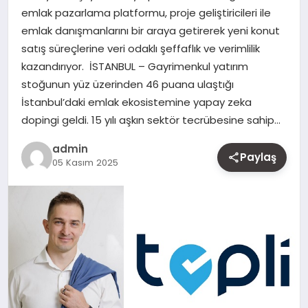
emlak pazarlama platformu, proje geliştiricileri ile
MAGAZIN
emlak danışmanlarını bir araya getirerek yeni konut
satış süreçlerine veri odaklı şeffaflık ve verimlilik
YAŞAM
kazandırıyor. İSTANBUL – Gayrimenkul yatırım
stoğunun yüz üzerinden 46 puana ulaştığı
OTOMOBIL
İstanbul’daki emlak ekosistemine yapay zeka
dopingi geldi. 15 yılı aşkın sektör tecrübesine sahip…
admin
Paylaş
05 Kasım 2025