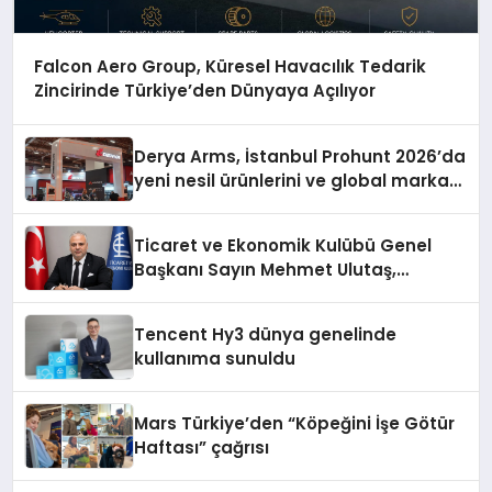
Falcon Aero Group, Küresel Havacılık Tedarik
Zincirinde Türkiye’den Dünyaya Açılıyor
Derya Arms, İstanbul Prohunt 2026’da
yeni nesil ürünlerini ve global marka
vizyonunu sergiledi
Ticaret ve Ekonomik Kulübü Genel
Başkanı Sayın Mehmet Ulutaş,
ekonomiye dair yaptığı açıklamada
şunları kaydetti:
Tencent Hy3 dünya genelinde
kullanıma sunuldu
Mars Türkiye’den “Köpeğini İşe Götür
Haftası” çağrısı