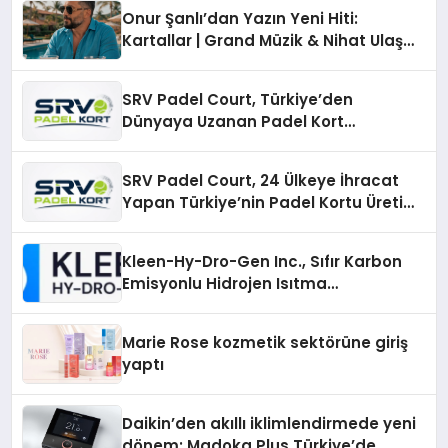
Onur Şanlı’dan Yazın Yeni Hiti:
Kartallar | Grand Müzik & Nihat Ulaş
İmzalı Yeni Şarkı
SRV Padel Court, Türkiye’den
Dünyaya Uzanan Padel Kort
Üretiminde Güvenin Adresi
SRV Padel Court, 24 Ülkeye İhracat
Yapan Türkiye’nin Padel Kortu Üretim
Gücü
Kleen-Hy-Dro-Gen Inc., Sıfır Karbon
Emisyonlu Hidrojen Isıtma
Teknolojisinde ISO ve TSSA
Düzenleyici Onaylarını Aldı
Marie Rose kozmetik sektörüne giriş
yaptı
Daikin’den akıllı iklimlendirmede yeni
dönem: Madoka Plus Türkiye’de