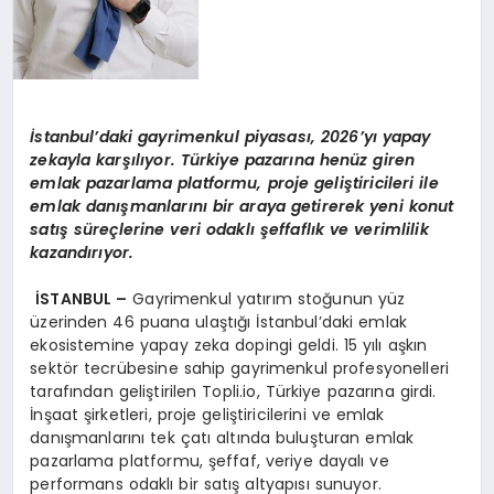
İ
stanbul
’
daki gayrimenkul piyasas
ı
, 2026
’
y
ı
yapay
zekayla kar
şı
l
ı
yor. T
ü
rkiye pazar
ı
na hen
ü
z giren
emlak pazarlama platformu, proje geli
ş
tiricileri ile
emlak dan
ış
manlar
ı
n
ı
bir araya getirerek yeni konut
sat
ış
s
ü
re
ç
lerine veri odakl
ı ş
effafl
ı
k ve verimlilik
kazand
ı
r
ı
yor.
İ
STANBUL
–
Gayrimenkul yatırım stoğunun yüz
üzerinden 46 puana ulaştığı İstanbul’daki emlak
ekosistemine yapay zeka dopingi geldi. 15 yılı aşkın
sektör tecrübesine sahip gayrimenkul profesyonelleri
tarafından geliştirilen Topli.io, Türkiye pazarına girdi.
İnşaat şirketleri, proje geliştiricilerini ve emlak
danışmanlarını tek çatı altında buluşturan emlak
pazarlama platformu, şeffaf, veriye dayalı ve
performans odaklı bir satış altyapısı sunuyor.