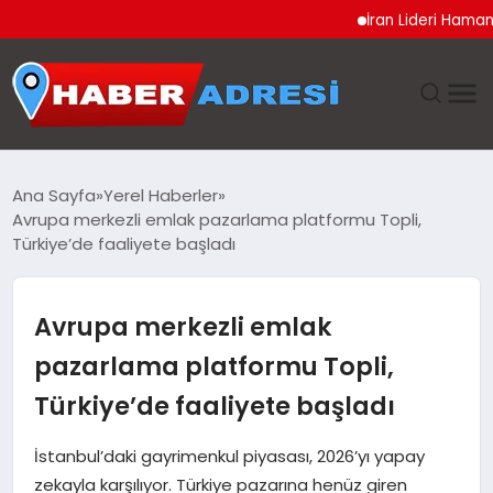
İran Lideri Hamaney’in Sa
ANASAYFA
Ana Sayfa
Yerel Haberler
Avrupa merkezli emlak pazarlama platformu Topli,
GÜNDEM
Türkiye’de faaliyete başladı
SPOR
Avrupa merkezli emlak
EKONOMI
pazarlama platformu Topli,
Türkiye’de faaliyete başladı
TEKNOLOJI
İstanbul’daki gayrimenkul piyasası, 2026’yı yapay
EĞITIM
zekayla karşılıyor. Türkiye pazarına henüz giren