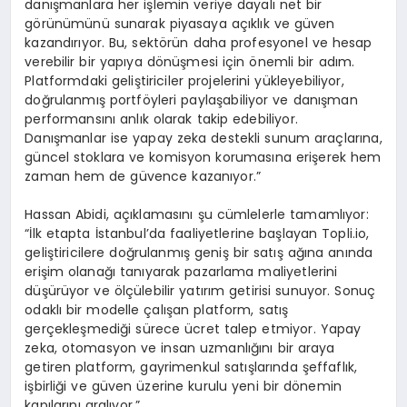
danışmanlara her işlemin veriye dayalı net bir
görünümünü sunarak piyasaya açıklık ve güven
kazandırıyor. Bu, sektörün daha profesyonel ve hesap
verebilir bir yapıya dönüşmesi için önemli bir adım.
Platformdaki geliştiriciler projelerini yükleyebiliyor,
doğrulanmış portföyleri paylaşabiliyor ve danışman
performansını anlık olarak takip edebiliyor.
Danışmanlar ise yapay zeka destekli sunum araçlarına,
güncel stoklara ve komisyon korumasına erişerek hem
zaman hem de güvence kazanıyor.”
Hassan Abidi, açıklamasını şu cümlelerle tamamlıyor:
“İlk etapta İstanbul’da faaliyetlerine başlayan Topli.io,
geliştiricilere doğrulanmış geniş bir satış ağına anında
erişim olanağı tanıyarak pazarlama maliyetlerini
düşürüyor ve ölçülebilir yatırım getirisi sunuyor. Sonuç
odaklı bir modelle çalışan platform, satış
gerçekleşmediği sürece ücret talep etmiyor. Yapay
zeka, otomasyon ve insan uzmanlığını bir araya
getiren platform, gayrimenkul satışlarında şeffaflık,
işbirliği ve güven üzerine kurulu yeni bir dönemin
kapılarını aralıyor.”