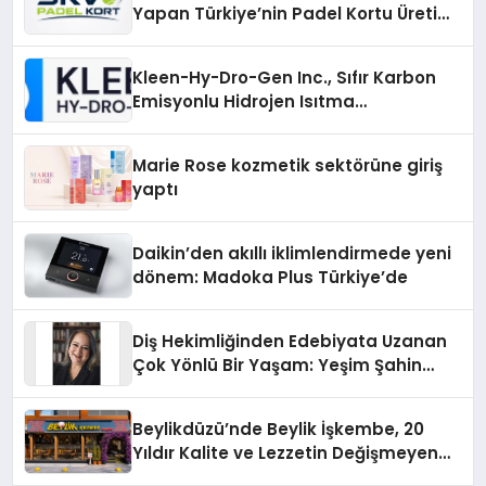
Yapan Türkiye’nin Padel Kortu Üretim
Gücü
Kleen-Hy-Dro-Gen Inc., Sıfır Karbon
Emisyonlu Hidrojen Isıtma
Teknolojisinde ISO ve TSSA
Düzenleyici Onaylarını Aldı
Marie Rose kozmetik sektörüne giriş
yaptı
Daikin’den akıllı iklimlendirmede yeni
dönem: Madoka Plus Türkiye’de
Diş Hekimliğinden Edebiyata Uzanan
Çok Yönlü Bir Yaşam: Yeşim Şahin
Yaman
Beylikdüzü’nde Beylik İşkembe, 20
Yıldır Kalite ve Lezzetin Değişmeyen
Adresi