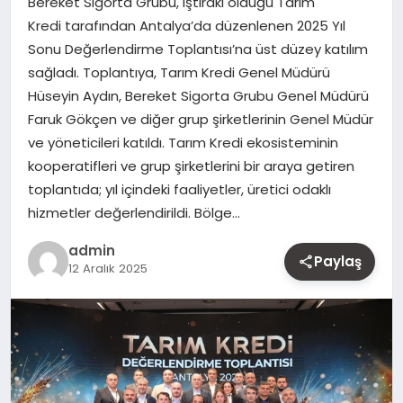
Bereket Sigorta Grubu, iştiraki olduğu Tarım
MAGAZIN
Kredi tarafından Antalya’da düzenlenen 2025 Yıl
Sonu Değerlendirme Toplantısı’na üst düzey katılım
YAŞAM
sağladı. Toplantıya, Tarım Kredi Genel Müdürü
Hüseyin Aydın, Bereket Sigorta Grubu Genel Müdürü
OTOMOBIL
Faruk Gökçen ve diğer grup şirketlerinin Genel Müdür
ve yöneticileri katıldı. Tarım Kredi ekosisteminin
kooperatifleri ve grup şirketlerini bir araya getiren
toplantıda; yıl içindeki faaliyetler, üretici odaklı
hizmetler değerlendirildi. Bölge…
admin
Paylaş
12 Aralık 2025