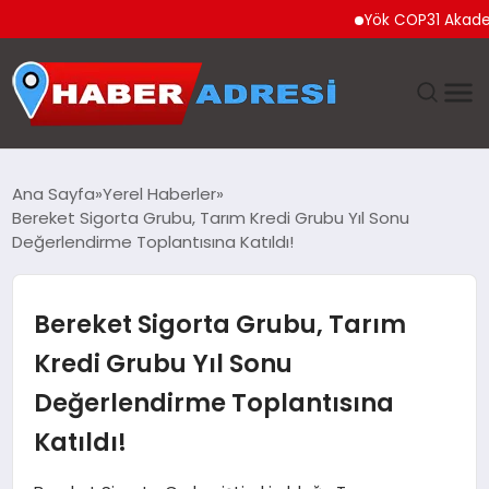
Yök COP31 Akademik Elç
ANASAYFA
Ana Sayfa
Yerel Haberler
Bereket Sigorta Grubu, Tarım Kredi Grubu Yıl Sonu
GÜNDEM
Değerlendirme Toplantısına Katıldı!
SPOR
Bereket Sigorta Grubu, Tarım
EKONOMI
Kredi Grubu Yıl Sonu
Değerlendirme Toplantısına
TEKNOLOJI
Katıldı!
EĞITIM