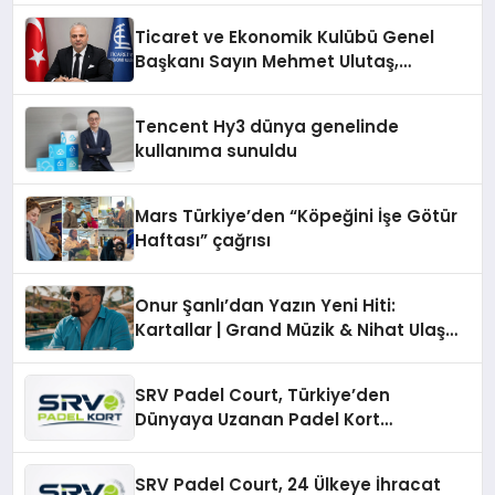
Ticaret ve Ekonomik Kulübü Genel
Başkanı Sayın Mehmet Ulutaş,
ekonomiye dair yaptığı açıklamada
şunları kaydetti:
Tencent Hy3 dünya genelinde
kullanıma sunuldu
Mars Türkiye’den “Köpeğini İşe Götür
Haftası” çağrısı
Onur Şanlı’dan Yazın Yeni Hiti:
Kartallar | Grand Müzik & Nihat Ulaş
İmzalı Yeni Şarkı
SRV Padel Court, Türkiye’den
Dünyaya Uzanan Padel Kort
Üretiminde Güvenin Adresi
SRV Padel Court, 24 Ülkeye İhracat