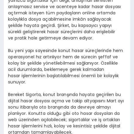
yalnızca sigortalılar için değil; anlaşmalı servisten
anlaşmasız servise ve acenteye kadar hasar dosyası
açtırmak isteyen tüm paydaşların online ortamda
kolaylıkla dosya açabilmesine imkân sağlayacak
şekilde hayata geçirdi. Şirket, bu kapsayıcı yapıyı
sürekli geliştirerek hasar süreçlerini daha erişilebilir
ve pratik hale getirmeye devam ediyor.
Bu yeni yapı sayesinde konut hasar süreçlerinde hem
operasyonel hız artırılıyor hem de sürecin şeffaf ve
kolay bir şekilde yönetilebilmesi sağlanıyor. Özellikle
acil durumlarda, beklemeye gerek kalmadan
hasar işlemlerinin başlatılabilmesi önemli bir kolaylık
sunuyor.
Bereket Sigorta, konut branşında hayata geçirilen bu
dijital hasar dosyası açma ve takip altyapısını Mart ayı
sonu itibarıyla oto branşında da devreye almayı
planlıyor. Konutta olduğu gibi oto hasar dosyaları da
web üzerinden açılabilecek; sigortalılar ve iş ortakları
hasar işlemlerini hızlı, kolay ve kesintisiz şekilde dijital
ortamdan tamamlayabilecek.