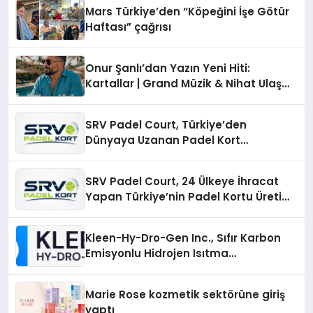
Mars Türkiye’den “Köpeğini İşe Götür
Haftası” çağrısı
Onur Şanlı’dan Yazın Yeni Hiti:
Kartallar | Grand Müzik & Nihat Ulaş
İmzalı Yeni Şarkı
SRV Padel Court, Türkiye’den
Dünyaya Uzanan Padel Kort
Üretiminde Güvenin Adresi
SRV Padel Court, 24 Ülkeye İhracat
Yapan Türkiye’nin Padel Kortu Üretim
Gücü
Kleen-Hy-Dro-Gen Inc., Sıfır Karbon
Emisyonlu Hidrojen Isıtma
Teknolojisinde ISO ve TSSA
Düzenleyici Onaylarını Aldı
Marie Rose kozmetik sektörüne giriş
yaptı