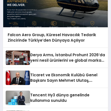
Falcon Aero Group, Küresel Havacılık Tedarik
Zincirinde Türkiye’den Dünyaya Açılıyor
Derya Arms, İstanbul Prohunt 2026’da
yeni nesil ürünlerini ve global marka
vizyonunu sergiledi
Ticaret ve Ekonomik Kulübü Genel
Başkanı Sayın Mehmet Ulutaş,
ekonomiye dair yaptığı açıklamada
şunları kaydetti:
Tencent Hy3 dünya genelinde
kullanıma sunuldu