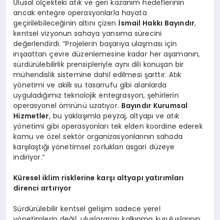
Ulusal ölçekteki atık ve geri kazanım hedeflerinin
ancak entegre operasyonlarla hayata
geçirilebileceğinin altını çizen
İsmail Hakkı Bayındır
,
kentsel vizyonun sahaya yansıma sürecini
değerlendirdi. “Projelerin başarıya ulaşması için
inşaattan çevre düzenlemesine kadar her aşamanın,
sürdürülebilirlik prensipleriyle aynı dili konuşan bir
mühendislik sistemine dahil edilmesi şarttır. Atık
yönetimi ve akıllı su tasarrufu gibi alanlarda
uyguladığımız teknolojik entegrasyon, şehirlerin
operasyonel ömrünü uzatıyor.
Bayındır Kurumsal
Hizmetler
, bu yaklaşımla peyzaj, altyapı ve atık
yönetimi gibi operasyonları tek elden koordine ederek
kamu ve özel sektör organizasyonlarının sahada
karşılaştığı yönetimsel zorlukları asgari düzeye
indiriyor.”
Küresel iklim risklerine karşı altyapı yatırımları
direnci artırıyor
Sürdürülebilir kentsel gelişim sadece yerel
yönetimlerin değil, uluslararası kalkınma kuruluşlarının