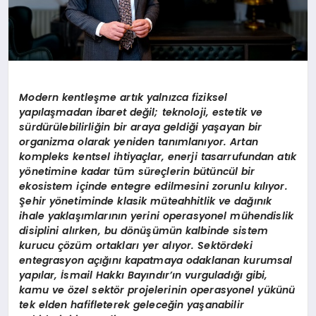
Modern kentleşme artık yalnızca fiziksel
yapılaşmadan ibaret değil; teknoloji, estetik ve
sürdürülebilirliğin bir araya geldiği yaşayan bir
organizma olarak yeniden tanımlanıyor. Artan
kompleks kentsel ihtiyaçlar, enerji tasarrufundan atık
y
önetimine kadar tüm süreçlerin bütüncül bir
ekosistem içinde entegre edilmesini zorunlu kılıyor.
Şehir y
önetiminde klasik müteahhitlik ve dağınık
ihale yaklaşımlarının yerini operasyonel mühendislik
disiplini alırken, bu d
önüşümün kalbinde sistem
kurucu çözüm ortakları yer alıyor. Sekt
ördeki
entegrasyon açığını kapatmaya odaklanan kurumsal
yapılar, İsmail Hakkı Bayındır’ın vurguladığı gibi,
kamu ve
özel sekt
ör projelerinin operasyonel yükünü
tek elden hafifleterek geleceğin yaşanabilir