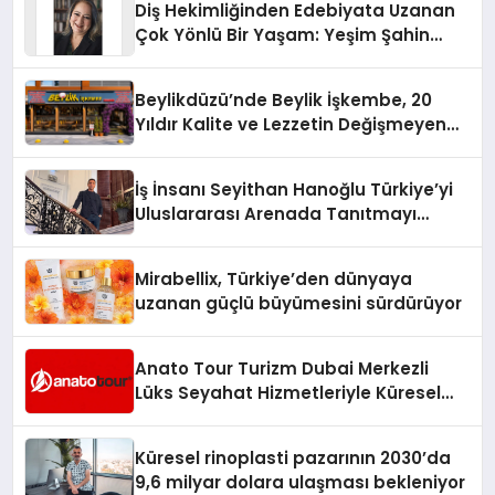
Diş Hekimliğinden Edebiyata Uzanan
Çok Yönlü Bir Yaşam: Yeşim Şahin
Yaman
Beylikdüzü’nde Beylik İşkembe, 20
Yıldır Kalite ve Lezzetin Değişmeyen
Adresi
İş İnsanı Seyithan Hanoğlu Türkiye’yi
Uluslararası Arenada Tanıtmayı
Hedefliyor
Mirabellix, Türkiye’den dünyaya
uzanan güçlü büyümesini sürdürüyor
Anato Tour Turizm Dubai Merkezli
Lüks Seyahat Hizmetleriyle Küresel
Turizmde Öne Çıkıyor
Küresel rinoplasti pazarının 2030’da
9,6 milyar dolara ulaşması bekleniyor