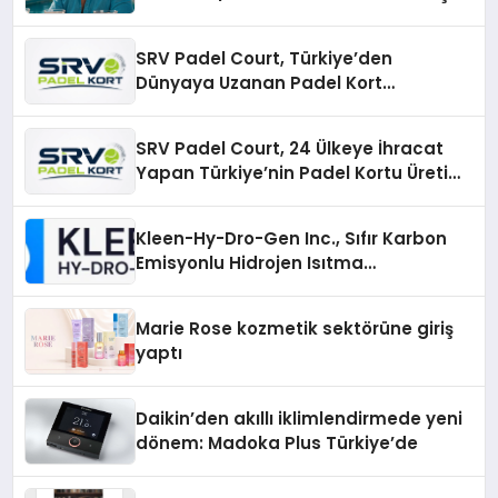
İmzalı Yeni Şarkı
SRV Padel Court, Türkiye’den
Dünyaya Uzanan Padel Kort
Üretiminde Güvenin Adresi
SRV Padel Court, 24 Ülkeye İhracat
Yapan Türkiye’nin Padel Kortu Üretim
Gücü
Kleen-Hy-Dro-Gen Inc., Sıfır Karbon
Emisyonlu Hidrojen Isıtma
Teknolojisinde ISO ve TSSA
Düzenleyici Onaylarını Aldı
Marie Rose kozmetik sektörüne giriş
yaptı
Daikin’den akıllı iklimlendirmede yeni
dönem: Madoka Plus Türkiye’de