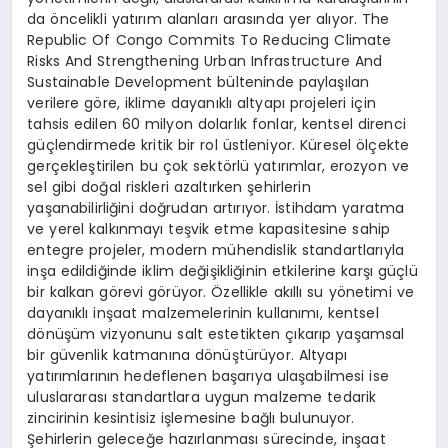
da öncelikli yatırım alanları arasında yer alıyor. The
Republic Of Congo Commits To Reducing Climate
Risks And Strengthening Urban Infrastructure And
Sustainable Development bülteninde paylaşılan
verilere göre, iklime dayanıklı altyapı projeleri için
tahsis edilen 60 milyon dolarlık fonlar, kentsel direnci
güçlendirmede kritik bir rol üstleniyor. Küresel ölçekte
gerçekleştirilen bu çok sektörlü yatırımlar, erozyon ve
sel gibi doğal riskleri azaltırken şehirlerin
yaşanabilirliğini doğrudan artırıyor. İstihdam yaratma
ve yerel kalkınmayı teşvik etme kapasitesine sahip
entegre projeler, modern mühendislik standartlarıyla
inşa edildiğinde iklim değişikliğinin etkilerine karşı güçlü
bir kalkan görevi görüyor. Özellikle akıllı su yönetimi ve
dayanıklı inşaat malzemelerinin kullanımı, kentsel
dönüşüm vizyonunu salt estetikten çıkarıp yaşamsal
bir güvenlik katmanına dönüştürüyor. Altyapı
yatırımlarının hedeflenen başarıya ulaşabilmesi ise
uluslararası standartlara uygun malzeme tedarik
zincirinin kesintisiz işlemesine bağlı bulunuyor.
Şehirlerin geleceğe hazırlanması sürecinde, inşaat