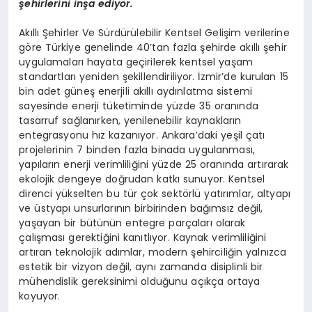
şehirlerini inşa ediyor.
Akıllı Şehirler Ve Sürdürülebilir Kentsel Gelişim verilerine
göre Türkiye genelinde 40’tan fazla şehirde akıllı şehir
uygulamaları hayata geçirilerek kentsel yaşam
standartları yeniden şekillendiriliyor. İzmir’de kurulan 15
bin adet güneş enerjili akıllı aydınlatma sistemi
sayesinde enerji tüketiminde yüzde 35 oranında
tasarruf sağlanırken, yenilenebilir kaynakların
entegrasyonu hız kazanıyor. Ankara’daki yeşil çatı
projelerinin 7 binden fazla binada uygulanması,
yapıların enerji verimliliğini yüzde 25 oranında artırarak
ekolojik dengeye doğrudan katkı sunuyor. Kentsel
direnci yükselten bu tür çok sektörlü yatırımlar, altyapı
ve üstyapı unsurlarının birbirinden bağımsız değil,
yaşayan bir bütünün entegre parçaları olarak
çalışması gerektiğini kanıtlıyor. Kaynak verimliliğini
artıran teknolojik adımlar, modern şehirciliğin yalnızca
estetik bir vizyon değil, aynı zamanda disiplinli bir
mühendislik gereksinimi olduğunu açıkça ortaya
koyuyor.