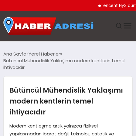
Tencent Hy3 dünya gene
ANASAYFA
Ana Sayfa
Yerel Haberler
Bütüncül Mühendislik Yaklaşımı modern kentlerin temel
GÜNDEM
ihtiyacıdır
SPOR
Bütüncül Mühendislik Yaklaşımı
EKONOMI
modern kentlerin temel
ihtiyacıdır
TEKNOLOJI
Modern kentleşme artık yalnızca fiziksel
EĞITIM
yapılaşmadan ibaret değil; teknoloji, estetik ve