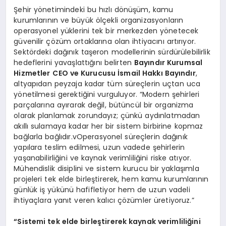
Şehir yönetimindeki bu hızlı dönüşüm, kamu
kurumlarının ve büyük ölçekli organizasyonların
operasyonel yüklerini tek bir merkezden yönetecek
güvenilir çözüm ortaklarına olan ihtiyacını artırıyor.
Sektördeki dağınık taşeron modellerinin sürdürülebilirlik
hedeflerini yavaşlattığını belirten
Bayındır Kurumsal
Hizmetler
CEO ve Kurucusu İsmail Hakkı Bayındır
,
altyapıdan peyzaja kadar tüm süreçlerin uçtan uca
yönetilmesi gerektiğini vurguluyor. “Modern şehirleri
parçalarına ayırarak değil, bütüncül bir organizma
olarak planlamak zorundayız; çünkü aydınlatmadan
akıllı sulamaya kadar her bir sistem birbirine kopmaz
bağlarla bağlıdır.vOperasyonel süreçlerin dağınık
yapılara teslim edilmesi, uzun vadede şehirlerin
yaşanabilirliğini ve kaynak verimliliğini riske atıyor.
Mühendislik disiplini ve sistem kurucu bir yaklaşımla
projeleri tek elde birleştirerek, hem kamu kurumlarının
günlük iş yükünü hafifletiyor hem de uzun vadeli
ihtiyaçlara yanıt veren kalıcı çözümler üretiyoruz.”
“
Sistemi tek e
lde
birleştirerek kaynak verimliliğini