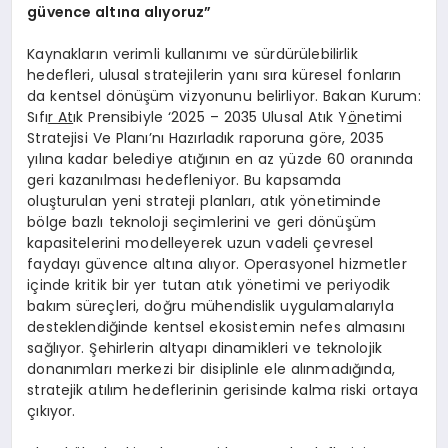
gü
vence
altı
na al
ıyoruz”
Kaynakların verimli kullanımı ve sürdürülebilirlik
hedefleri, ulusal stratejilerin yanı sıra küresel fonların
da kentsel dönüşüm vizyonunu belirliyor. Bakan Kurum:
Sıfı
r At
ık Prensibiyle ‘2025 – 2035 Ulusal Atık Y
ö
netimi
Stratejisi Ve Planı’nı Hazırladık raporuna göre, 2035
yılına kadar belediye atığının en az yüzde 60 oranında
geri kazanılması hedefleniyor. Bu kapsamda
oluşturulan yeni strateji planları, atık yönetiminde
bölge bazlı teknoloji seçimlerini ve geri dönüşüm
kapasitelerini modelleyerek uzun vadeli çevresel
faydayı güvence altına alıyor. Operasyonel hizmetler
içinde kritik bir yer tutan atık yönetimi ve periyodik
bakım süreçleri, doğru mühendislik uygulamalarıyla
desteklendiğinde kentsel ekosistemin nefes almasını
sağlıyor. Şehirlerin altyapı dinamikleri ve teknolojik
donanımları merkezi bir disiplinle ele alınmadığında,
stratejik atılım hedeflerinin gerisinde kalma riski ortaya
çıkıyor.