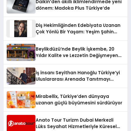
Daikin’den akıllı iklimlendirmede yeni
dönem: Madoka Plus Türkiye’de
Diş Hekimliğinden Edebiyata Uzanan
Çok Yönlü Bir Yaşam: Yeşim Şahin
Yaman
Beylikdüzü’nde Beylik İşkembe, 20
Yıldır Kalite ve Lezzetin Değişmeyen
Adresi
İş İnsanı Seyithan Hanoğlu Türkiye’yi
Uluslararası Arenada Tanıtmayı
Hedefliyor
Mirabellix, Türkiye’den dünyaya
uzanan güçlü büyümesini sürdürüyor
Anato Tour Turizm Dubai Merkezli
Lüks Seyahat Hizmetleriyle Küresel