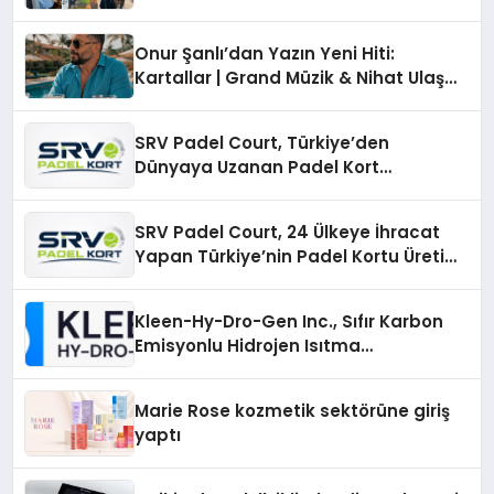
Onur Şanlı’dan Yazın Yeni Hiti:
Kartallar | Grand Müzik & Nihat Ulaş
İmzalı Yeni Şarkı
SRV Padel Court, Türkiye’den
Dünyaya Uzanan Padel Kort
Üretiminde Güvenin Adresi
SRV Padel Court, 24 Ülkeye İhracat
Yapan Türkiye’nin Padel Kortu Üretim
Gücü
Kleen-Hy-Dro-Gen Inc., Sıfır Karbon
Emisyonlu Hidrojen Isıtma
Teknolojisinde ISO ve TSSA
Düzenleyici Onaylarını Aldı
Marie Rose kozmetik sektörüne giriş
yaptı