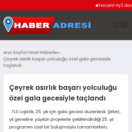
Tencent Hy3 dünya gen
ANASAYFA
Ana Sayfa
Yerel Haberler
Çeyrek asırlık başarı yolculuğu özel gala gecesiyle
GÜNDEM
taçlandı
SPOR
Çeyrek asırlık başarı yolculuğu
EKONOMI
özel gala gecesiyle taçlandı
TEKNOLOJI
TLS Lojistik, 25. yılı için gala gecesi düzenledi. Şirket,
yıl geneline yayılan projelerle şekillendirdiği 25. yıl
EĞITIM
programını özel bir buluşmayla tamamlarken,