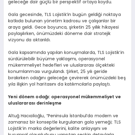
geleceğe dair güçlü bir perspektif ortaya koydu.
Gala gecesinde, TLS Lojistik’in bugün geldiği noktaya
katkıda bulunan yönetim kadrosu ve çalışanlar bir
araya geldi. Gece boyunca, şirketin 25 yıllık hikayesi
paylaşılırken, önümüzdeki döneme dair stratejik
vizyonu da aktarıldı.
Gala kapsamında yapılan konuşmalarda, TLS Lojistik’in
sürdürülebilir büyüme yaklaşımı, operasyonel
mükemmeliyet hedefleri ve uluslararası ölçekteki
konumlanması vurgulandı. Şirket, 25 yılı geride
bırakırken odağını geleceğe çevirerek önümüzdeki beş
yıla ilişkin yol haritasını da katılımcılarla paylaştı.
Yeni d
ö
nem odağı: operasyonel mükemmeliyet ve
uluslararası derinleşme
Altuğ Hacıalioğlu, “Peninsula İstanbul’da modern ve
zamansız bir konseptle kurgulanan gala yemeği; TLS
Lojistik’in marka değerlerini, kalite anlayışını ve
kurumsal olgunluğunu yansıtan seçkin detaylarla