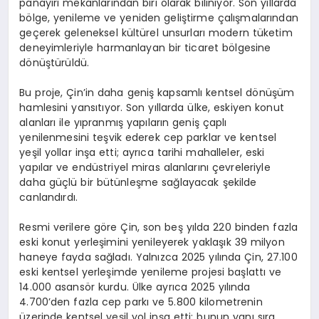
panayırı mekanlarından biri olarak biliniyor. Son yıllarda
bölge, yenileme ve yeniden geliştirme çalışmalarından
geçerek geleneksel kültürel unsurları modern tüketim
deneyimleriyle harmanlayan bir ticaret bölgesine
dönüştürüldü.
Bu proje, Çin’in daha geniş kapsamlı kentsel dönüşüm
hamlesini yansıtıyor. Son yıllarda ülke, eskiyen konut
alanları ile yıpranmış yapıların geniş çaplı
yenilenmesini teşvik ederek cep parklar ve kentsel
yeşil yollar inşa etti; ayrıca tarihi mahalleler, eski
yapılar ve endüstriyel miras alanlarını çevreleriyle
daha güçlü bir bütünleşme sağlayacak şekilde
canlandırdı.
Resmi verilere göre Çin, son beş yılda 220 binden fazla
eski konut yerleşimini yenileyerek yaklaşık 39 milyon
haneye fayda sağladı. Yalnızca 2025 yılında Çin, 27.100
eski kentsel yerleşimde yenileme projesi başlattı ve
14.000 asansör kurdu. Ülke ayrıca 2025 yılında
4.700’den fazla cep parkı ve 5.800 kilometrenin
üzerinde kentsel yeşil yol inşa etti; bunun yanı sıra