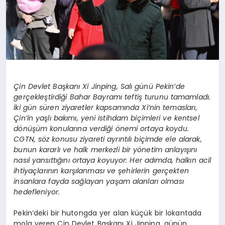
Çin Devlet Başkanı Xi Jinping, Salı günü Pekin’de
gerçekleştirdiği Bahar Bayramı teftiş turunu tamamladı.
İki gün süren ziyaretler kapsamında Xi’nin temasları,
Çin’in yaşlı bakımı, yeni istihdam biçimleri ve kentsel
dönüşüm konularına verdiği önemi ortaya koydu.
CGTN, söz konusu ziyareti ayrıntılı biçimde ele alarak,
bunun kararlı ve halk merkezli bir yönetim anlayışını
nasıl yansıttığını ortaya koyuyor: Her adımda, halkın acil
ihtiyaçlarının karşılanması ve şehirlerin gerçekten
insanlara fayda sağlayan yaşam alanları olması
hedefleniyor.
Pekin’deki bir hutongda yer alan küçük bir lokantada
mola veren Çin Devlet Başkanı Xi Jinping, günün