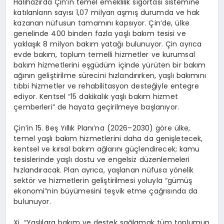
Halihazırda Çin’in temel emeklilik sigortası sistemine
katılanların sayısı 1,07 milyarı aşmış durumda ve hak
kazanan nüfusun tamamını kapsıyor. Çin’de, ülke
genelinde 400 binden fazla yaşlı bakım tesisi ve
yaklaşık 8 milyon bakım yatağı bulunuyor. Çin ayrıca
evde bakım, toplum temelli hizmetler ve kurumsal
bakım hizmetlerini eşgüdüm içinde yürüten bir bakım
ağının geliştirilme sürecini hızlandırırken, yaşlı bakımını
tıbbi hizmetler ve rehabilitasyon desteğiyle entegre
ediyor. Kentsel “15 dakikalık yaşlı bakım hizmet
çemberleri” de hayata geçirilmeye başlanıyor.
Çin’in 15. Beş Yıllık Planı’na (2026–2030) göre ülke,
temel yaşlı bakım hizmetlerini daha da genişletecek,
kentsel ve kırsal bakım ağlarını güçlendirecek; kamu
tesislerinde yaşlı dostu ve engelsiz düzenlemeleri
hızlandıracak. Plan ayrıca, yaşlanan nüfusa yönelik
sektör ve hizmetlerin geliştirilmesi yoluyla “gümüş
ekonomi”nin büyümesini teşvik etme çağrısında da
bulunuyor.
Xi, “Yaşlılara bakım ve destek sağlamak tüm toplumun