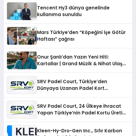
şunları kaydetti:
Tencent Hy3 dünya genelinde
kullanıma sunuldu
Mars Türkiye’den “Köpeğini İşe Götür
Haftası” çağrısı
Onur Şanlı’dan Yazın Yeni Hiti:
Kartallar | Grand Müzik & Nihat Ulaş
İmzalı Yeni Şarkı
SRV Padel Court, Türkiye’den
Dünyaya Uzanan Padel Kort
Üretiminde Güvenin Adresi
SRV Padel Court, 24 Ülkeye İhracat
Yapan Türkiye’nin Padel Kortu Üretim
Gücü
Kleen-Hy-Dro-Gen Inc., Sıfır Karbon