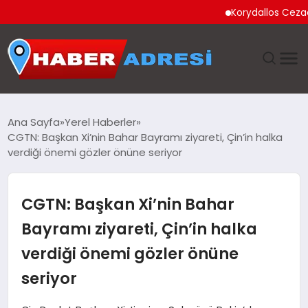
Korydallos Cezaevi’nde 
ANASAYFA
Ana Sayfa
Yerel Haberler
CGTN: Başkan Xi’nin Bahar Bayramı ziyareti, Çin’in halka
GÜNDEM
verdiği önemi gözler önüne seriyor
SPOR
CGTN: Başkan Xi’nin Bahar
EKONOMI
Bayramı ziyareti, Çin’in halka
verdiği önemi gözler önüne
TEKNOLOJI
seriyor
EĞITIM