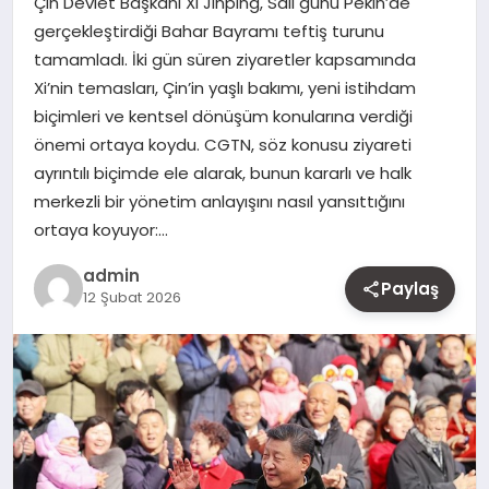
Çin Devlet Başkanı Xi Jinping, Salı günü Pekin’de
MAGAZIN
gerçekleştirdiği Bahar Bayramı teftiş turunu
tamamladı. İki gün süren ziyaretler kapsamında
YAŞAM
Xi’nin temasları, Çin’in yaşlı bakımı, yeni istihdam
biçimleri ve kentsel dönüşüm konularına verdiği
OTOMOBIL
önemi ortaya koydu. CGTN, söz konusu ziyareti
ayrıntılı biçimde ele alarak, bunun kararlı ve halk
merkezli bir yönetim anlayışını nasıl yansıttığını
ortaya koyuyor:…
admin
Paylaş
12 Şubat 2026